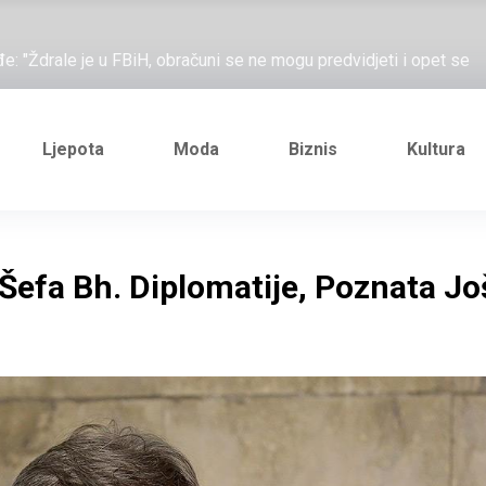
ažove, što me ne uhapsiš?"; "Prošetajmo Beogradom, Novim
đe: "Ždrale je u FBiH, obračuni se ne mogu predvidjeti i opet se
e novi Željezničarov Karamarko
nuo je general Izet Nanić, pogibijom je probio blokadu koja je
Ljepota
Moda
Biznis
Kultura
ažove, što me ne uhapsiš?"; "Prošetajmo Beogradom, Novim
đe: "Ždrale je u FBiH, obračuni se ne mogu predvidjeti i opet se
Šefa Bh. Diplomatije, Poznata Još
e novi Željezničarov Karamarko