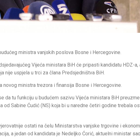
a budućeg ministra vanjskih poslova Bosne i Hercegovine.
predsjedavajućeg Vijeća ministara BiH će pripasti kandidatu HDZ-a, 
ja nije uspjela u trci za člana Predsjedništva BiH.
za novog ministra trezora i finansija Bosne i Hercegovine.
se da tu funkciju u budućem sazivu Vijeća ministara BiH preuzm
ja od Sabine Ćudić (NS) koja bi u naredne četiri godine trebala ost
jerovatnije ostati na čelu Ministarstva vanjske trgovine i ekono
ija, a jedan od kandidata je Nedeljko Ćorić, aktuelni ministar sao