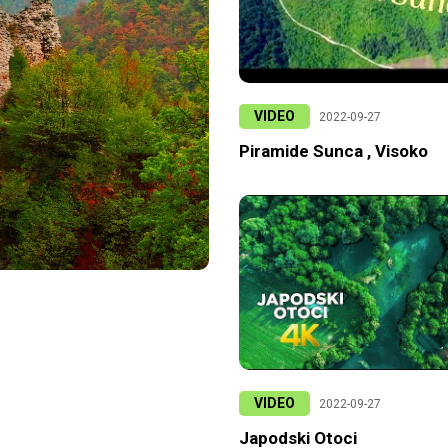
VIDEO
2022-09-27
Piramide Sunca , Visoko
VIDEO
2022-09-27
Japodski Otoci