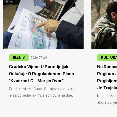
BIZNIS
KULTUR
2026-07-24
Gradsko Vijeće U Ponedjeljak
Na Današn
Odlučuje O Regulacionom Planu
Poginuo J
"Kvadrant C - Marijin Dvor"...
Pogibijom
Je Trajala
Gradsko vijeće Grada Sarajeva zakazalo
je za ponedjeljak 13. sjednicu, a na dne..
Na današnji
akcije s cil