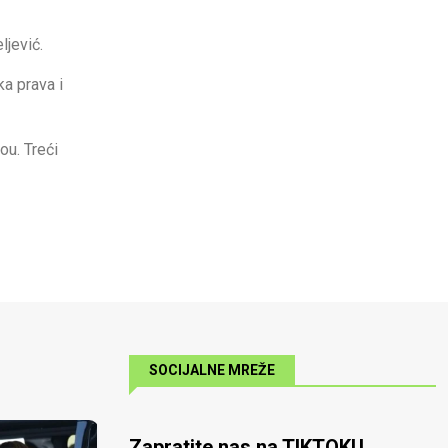
ljević.
ka prava i
ou. Treći
SOCIJALNE MREŽE
Zapratite nas na TIKTOKU