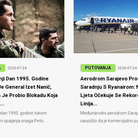
A
PUTOVANJA
2026-07-24
2026-07-24
ji Dan 1995. Godine
Aerodrom Sarajevo Proš
e General Izet Nanić,
Saradnju S Ryanairom:
 Je Probio Blokadu Koja
Ljeta Očekuje Se Rekor
...
Linija...
 dan 1995. godine tokom
Međunarodni aerodrom Saraj
jem spajanja snaga Peto..
saopštio da je komercijalno pa