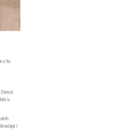
a u tu
e Denis
ati u
mskih
braćaja i