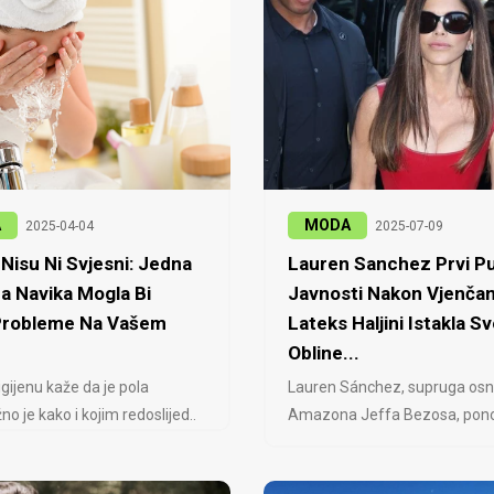
A
MODA
2025-04-04
2025-07-09
Nisu Ni Svjesni: Jedna
Lauren Sanchez Prvi Pu
a Navika Mogla Bi
Javnosti Nakon Vjenčan
 Probleme Na Vašem
Lateks Haljini Istakla Sv
Obline...
igijenu kaže da je pola
Lauren Sánchez, supruga osn
no je kako i kojim redoslijed..
Amazona Jeffa Bezosa, ponovo