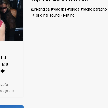
@rejting.ba
#vladaks
#pruga
#radnoiparadno
♬ original sound - Rejting
t U
ja: U
oje
ivača
 je priv..