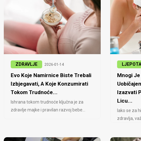
ZDRAVLJE
LJEPOT
2026-01-14
Evo Koje Namirnice Biste Trebali
Mnogi Je 
Izbjegavati, A Koje Konzumirati
Uobičajen
Tokom Trudnoće...
Izazvati
Licu...
Ishrana tokom trudnoće ključna je za
zdravlje majke i pravilan razvoj bebe...
Iako se za h
zdravlja, važ