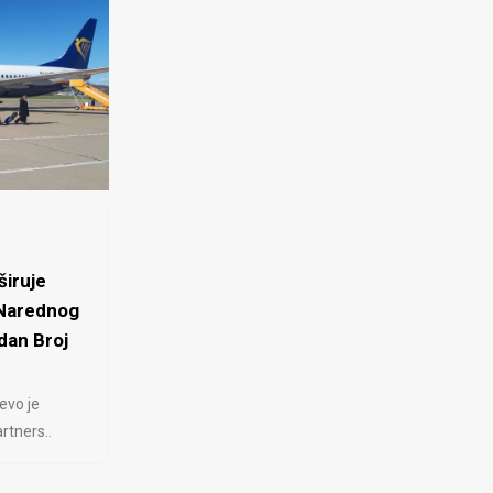
iruje
 Narednog
dan Broj
evo je
rtners..