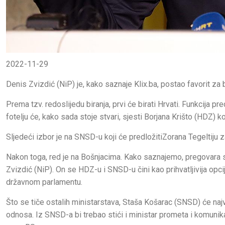
2022-11-29
Denis Zvizdić (NiP) je, kako saznaje Klix.ba, postao favorit z
Prema tzv. redoslijedu biranja, prvi će birati Hrvati. Funkcija 
fotelju će, kako sada stoje stvari, sjesti Borjana Krišto (HDZ) ko
Sljedeći izbor je na SNSD-u koji će predložitiZorana Tegeltiju 
Nakon toga, red je na Bošnjacima. Kako saznajemo, pregovara 
Zvizdić (NiP). On se HDZ-u i SNSD-u čini kao prihvatljivija opci
državnom parlamentu.
Što se tiče ostalih ministarstava, Staša Košarac (SNSD) će najv
odnosa. Iz SNSD-a bi trebao stići i ministar prometa i komunikac