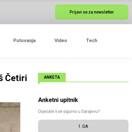
Prijavi se za newsletter
Putovanja
Video
Tech
 Četiri
ANKETA
Anketni upitnik
Osjećate li se sigurno u Sarajevu?
1. DA