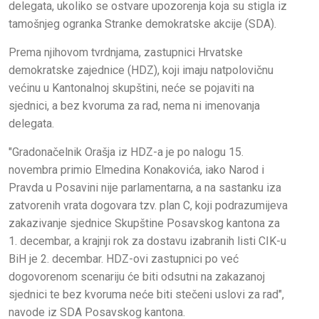
delegata, ukoliko se ostvare upozorenja koja su stigla iz
tamošnjeg ogranka Stranke demokratske akcije (SDA).
Prema njihovom tvrdnjama, zastupnici Hrvatske
demokratske zajednice (HDZ), koji imaju natpolovičnu
većinu u Kantonalnoj skupštini, neće se pojaviti na
sjednici, a bez kvoruma za rad, nema ni imenovanja
delegata.
"Gradonačelnik Orašja iz HDZ-a je po nalogu 15.
novembra primio Elmedina Konakovića, iako Narod i
Pravda u Posavini nije parlamentarna, a na sastanku iza
zatvorenih vrata dogovara tzv. plan C, koji podrazumijeva
zakazivanje sjednice Skupštine Posavskog kantona za
1. decembar, a krajnji rok za dostavu izabranih listi CIK-u
BiH je 2. decembar. HDZ-ovi zastupnici po već
dogovorenom scenariju će biti odsutni na zakazanoj
sjednici te bez kvoruma neće biti stečeni uslovi za rad",
navode iz SDA Posavskog kantona.