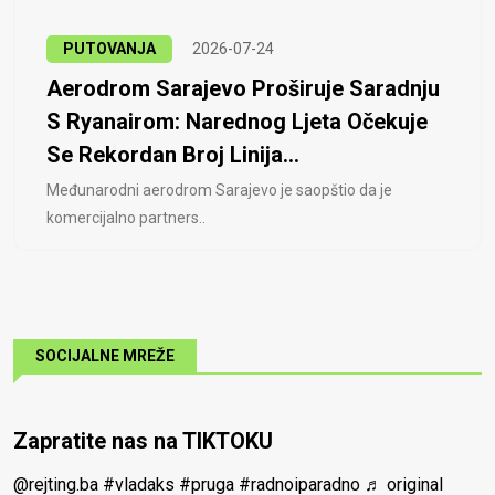
PUTOVANJA
2026-07-24
Aerodrom Sarajevo Proširuje Saradnju
S Ryanairom: Narednog Ljeta Očekuje
Se Rekordan Broj Linija...
Međunarodni aerodrom Sarajevo je saopštio da je
komercijalno partners..
SOCIJALNE MREŽE
Zapratite nas na TIKTOKU
@rejting.ba
#vladaks
#pruga
#radnoiparadno
♬ original