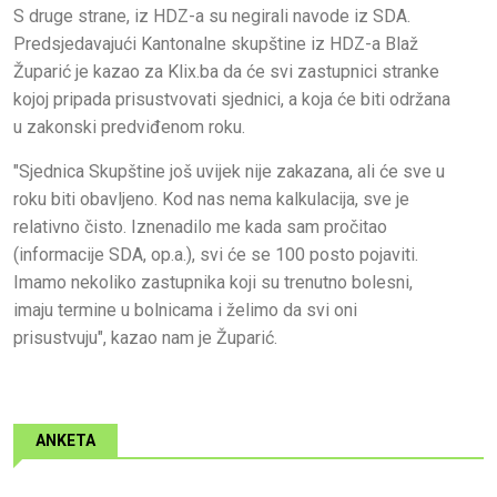
S druge strane, iz HDZ-a su negirali navode iz SDA.
Predsjedavajući Kantonalne skupštine iz HDZ-a Blaž
Župarić je kazao za Klix.ba da će svi zastupnici stranke
kojoj pripada prisustvovati sjednici, a koja će biti održana
u zakonski predviđenom roku.
"Sjednica Skupštine još uvijek nije zakazana, ali će sve u
roku biti obavljeno. Kod nas nema kalkulacija, sve je
relativno čisto. Iznenadilo me kada sam pročitao
(informacije SDA, op.a.), svi će se 100 posto pojaviti.
Imamo nekoliko zastupnika koji su trenutno bolesni,
imaju termine u bolnicama i želimo da svi oni
prisustvuju", kazao nam je Župarić.
ANKETA