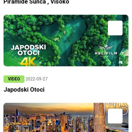
Piramide Sunca , Visoko
VIDEO
2022-09-27
Japodski Otoci