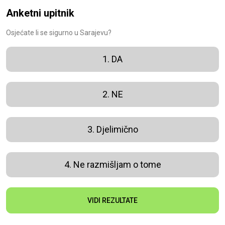
Anketni upitnik
Osjećate li se sigurno u Sarajevu?
1. DA
2. NE
3. Djelimično
4. Ne razmišljam o tome
VIDI REZULTATE