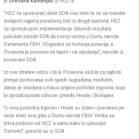
je
Svetlana Kamenjaš
iz HDZ-a.
"HDZ će opstruirati izbor SDA-ove liste te će se mandat
dodijeliti najjačoj poraženoj listi iz drugih kantona. HDZ
će opstrukcijom implementacije izbornih rezultata
pokušati otežati SDA da osvoji većinu u Domu naroda
Parlamenta FBiH. Očigledno se historija ponavlja, a
Posavina je ponovno na tapeti i na iskušenju", navode iz
posavske SDA.
Iz ove stranke ističu i da je Posavina služila za najbolji
primjer poštovanja svih njenih sugrađana, međutim,
danas je stavljena u fokus prljave političke trgovine, koja
bi destabilizirala odnose između Hrvata i Bošnjaka.
"U ovoj političkoj trgovini i Hrvati su izdani i prevareni jer
neće imati svoj glas u Domu naroda FBiH. Velika se
žrtva podnosi od HDZ-a samo kako bi udovoljili
Osmorki", poručili su iz SDA.