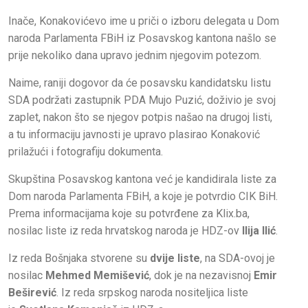
Inače, Konakovićevo ime u priči o izboru delegata u Dom
naroda Parlamenta FBiH iz Posavskog kantona našlo se
prije nekoliko dana upravo jednim njegovim potezom.
Naime, raniji dogovor da će posavsku kandidatsku listu
SDA podržati zastupnik PDA Mujo Puzić, doživio je svoj
zaplet, nakon što se njegov potpis našao na drugoj listi,
a tu informaciju javnosti je upravo plasirao Konaković
prilažući i fotografiju dokumenta.
Skupština Posavskog kantona već je kandidirala liste za
Dom naroda Parlamenta FBiH, a koje je potvrdio CIK BiH.
Prema informacijama koje su potvrđene za Klix.ba,
nosilac liste iz reda hrvatskog naroda je HDZ-ov
Ilija Ilić
.
Iz reda Bošnjaka stvorene su
dvije liste
, na SDA-ovoj je
nosilac
Mehmed Memišević
, dok je na nezavisnoj
Emir
Beširević
. Iz reda srpskog naroda nositeljica liste