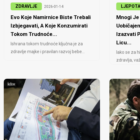
ZDRAVLJE
LJEPOT
2026-01-14
Evo Koje Namirnice Biste Trebali
Mnogi Je 
Izbjegavati, A Koje Konzumirati
Uobičajen
Tokom Trudnoće...
Izazvati
Licu...
Ishrana tokom trudnoće ključna je za
zdravlje majke i pravilan razvoj bebe...
Iako se za h
zdravlja, važ