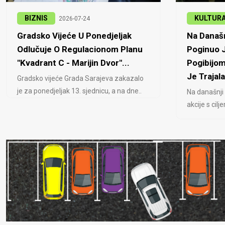
BIZNIS
KULTUR
2026-07-24
Gradsko Vijeće U Ponedjeljak
Na Današn
Odlučuje O Regulacionom Planu
Poginuo J
"Kvadrant C - Marijin Dvor"...
Pogibijom
Je Trajala
Gradsko vijeće Grada Sarajeva zakazalo
je za ponedjeljak 13. sjednicu, a na dne..
Na današnji
akcije s cil