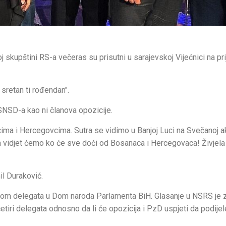
j skupštini RS-a večeras su prisutni u sarajevskoj Vijećnici na pr
sretan ti rođendan".
 SNSD-a kao ni članova opozicije.
ima i Hercegovcima. Sutra se vidimo u Banjoj Luci na Svečanoj a
, a vidjet ćemo ko će sve doći od Bosanaca i Hercegovaca! Živjela
l Duraković.
orom delegata u Dom naroda Parlamenta BiH. Glasanje u NSRS je
 četiri delegata odnosno da li će opozicija i PzD uspjeti da podije