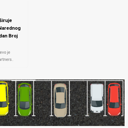
iruje
 Narednog
dan Broj
evo je
rtners..