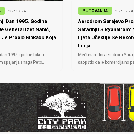
A
PUTOVANJA
2026-07-24
2026-07-24
ji Dan 1995. Godine
Aerodrom Sarajevo Proš
e General Izet Nanić,
Saradnju S Ryanairom:
 Je Probio Blokadu Koja
Ljeta Očekuje Se Rekor
...
Linija...
 dan 1995. godine tokom
Međunarodni aerodrom Saraj
jem spajanja snaga Peto..
saopštio da je komercijalno pa