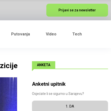
Prijavi se za newsletter
Putovanja
Video
Tech
zicije
ANKETA
Anketni upitnik
Osjećate li se sigurno u Sarajevu?
1. DA