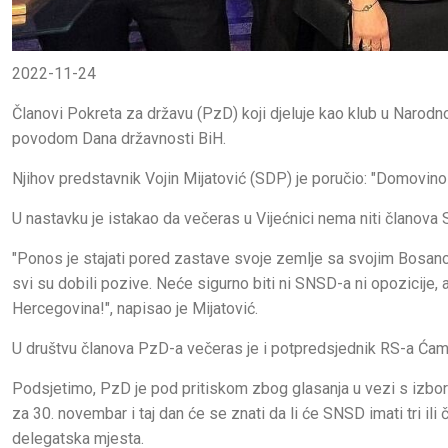
2022-11-24
Članovi Pokreta za državu (PzD) koji djeluje kao klub u Narodno
povodom Dana državnosti BiH.
Njihov predstavnik Vojin Mijatović (SDP) je poručio: "Domovino 
U nastavku je istakao da večeras u Vijećnici nema niti članova
"Ponos je stajati pored zastave svoje zemlje sa svojim Bosanc
svi su dobili pozive. Neće sigurno biti ni SNSD-a ni opozicije
Hercegovina!", napisao je Mijatović.
U društvu članova PzD-a večeras je i potpredsjednik RS-a Ćami
Podsjetimo, PzD je pod pritiskom zbog glasanja u vezi s izb
za 30. novembar i taj dan će se znati da li će SNSD imati tri ili
delegatska mjesta.