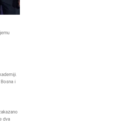
ijemu
kademiji.
 Bosna i
 zakazano
le dva