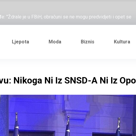
ažove, što me ne uhapsiš?"; "Prošetajmo Beogradom, Novim
đe: "Ždrale je u FBiH, obračuni se ne mogu predvidjeti i opet se
e novi Željezničarov Karamarko
nuo je general Izet Nanić, pogibijom je probio blokadu koja je
Ljepota
Moda
Biznis
Kultura
ažove, što me ne uhapsiš?"; "Prošetajmo Beogradom, Novim
đe: "Ždrale je u FBiH, obračuni se ne mogu predvidjeti i opet se
u: Nikoga Ni Iz SNSD-A Ni Iz Opo
e novi Željezničarov Karamarko