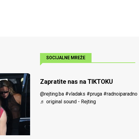
SOCIJALNE MREŽE
Zapratite nas na TIKTOKU
@rejting.ba
#vladaks
#pruga
#radnoiparadno
♬ original sound - Rejting