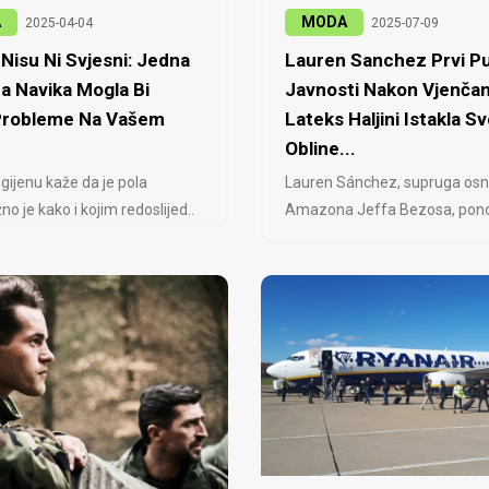
A
MODA
2025-04-04
2025-07-09
Nisu Ni Svjesni: Jedna
Lauren Sanchez Prvi Pu
a Navika Mogla Bi
Javnosti Nakon Vjenčan
 Probleme Na Vašem
Lateks Haljini Istakla Sv
Obline...
igijenu kaže da je pola
Lauren Sánchez, supruga osn
no je kako i kojim redoslijed..
Amazona Jeffa Bezosa, ponovo