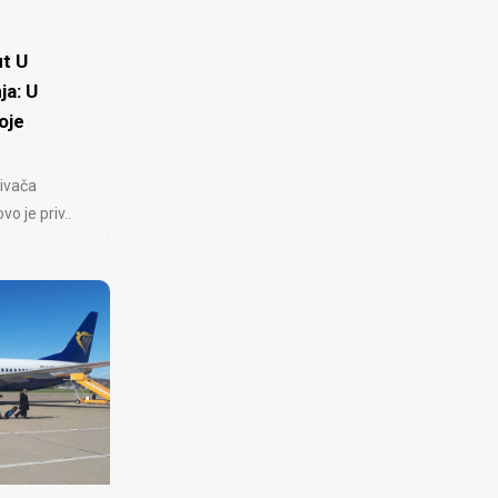
t U
ja: U
oje
ivača
 je priv..