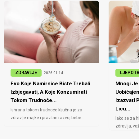
ZDRAVLJE
LJEPOT
2026-01-14
Evo Koje Namirnice Biste Trebali
Mnogi Je 
Izbjegavati, A Koje Konzumirati
Uobičajen
Tokom Trudnoće...
Izazvati
Licu...
Ishrana tokom trudnoće ključna je za
zdravlje majke i pravilan razvoj bebe...
Iako se za h
zdravlja, važ