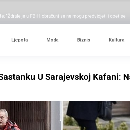
ažove, što me ne uhapsiš?"; "Prošetajmo Beogradom, Novim
đe: "Ždrale je u FBiH, obračuni se ne mogu predvidjeti i opet se
e novi Željezničarov Karamarko
nuo je general Izet Nanić, pogibijom je probio blokadu koja je
Ljepota
Moda
Biznis
Kultura
ažove, što me ne uhapsiš?"; "Prošetajmo Beogradom, Novim
đe: "Ždrale je u FBiH, obračuni se ne mogu predvidjeti i opet se
 Sastanku U Sarajevskoj Kafani: N
e novi Željezničarov Karamarko