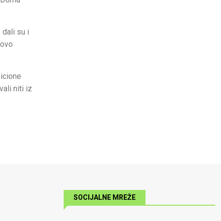
dali su i
novo
zicione
li niti iz
SOCIJALNE MREŽE