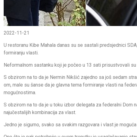
2022-11-21
U restoranu Kibe Mahala danas su se sastali predsjednici SDA, 
formiranju vlasti.
Neformalnom sastanku koji je počeo u 13 sati prisustvovali su 
S obzirom na to da je Nermin Nikšić zajedno sa još sedam strana
om, male su šanse da je glavna tema formiranje vlasti na federa
mogućnostima.
S obzirom na to da je u toku izbor delegata za federalni Dom n
najučestalijih kombinacija za vlast.
Jedno je sigurno, svako sa svakim razgovara i vlast je moguća
Ono što je pak potrebnije u ovom trenutku je usaglašavanje st