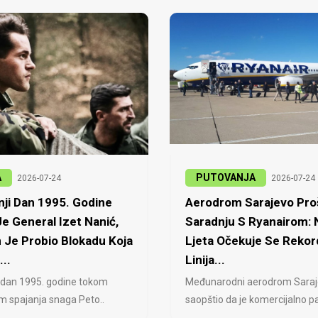
A
PUTOVANJA
2026-07-24
2026-07-24
ji Dan 1995. Godine
Aerodrom Sarajevo Proš
e General Izet Nanić,
Saradnju S Ryanairom:
 Je Probio Blokadu Koja
Ljeta Očekuje Se Rekor
...
Linija...
 dan 1995. godine tokom
Međunarodni aerodrom Saraj
jem spajanja snaga Peto..
saopštio da je komercijalno pa