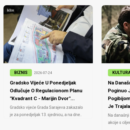
BIZNIS
KULTUR
2026-07-24
Gradsko Vijeće U Ponedjeljak
Na Današn
Odlučuje O Regulacionom Planu
Poginuo J
"Kvadrant C - Marijin Dvor"...
Pogibijom
Je Trajala
Gradsko vijeće Grada Sarajeva zakazalo
je za ponedjeljak 13. sjednicu, a na dne..
Na današnji
akcije s cil