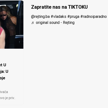
Zapratite nas na TIKTOKU
@rejting.ba
#vladaks
#pruga
#radnoiparadno
♬ original sound - Rejting
t U
ja: U
oje
ivača
 je priv..