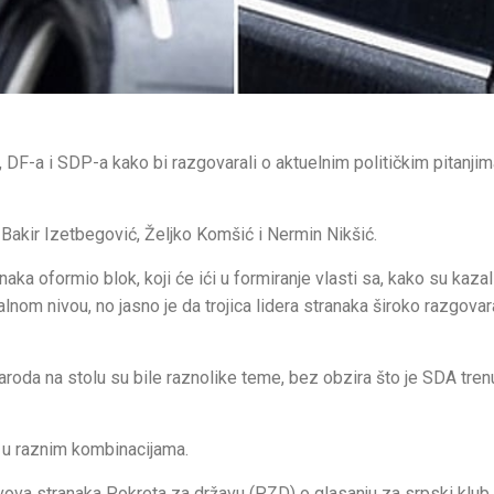
DF-a i SDP-a kako bi razgovarali o aktuelnim političkim pitanjim
Bakir Izetbegović, Željko Komšić i Nermin Nikšić.
ka oformio blok, koji će ići u formiranje vlasti sa, kako su kaza
lnom nivou, no jasno je da trojica lidera stranaka široko razgovar
aroda na stolu su bile raznolike teme, bez obzira što je SDA tren
 u raznim kombinacijama.
avova stranaka Pokreta za državu (PZD) o glasanju za srpski klu