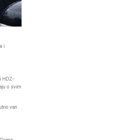
a i
li HDZ-
aju o svim
utno van
b Doma