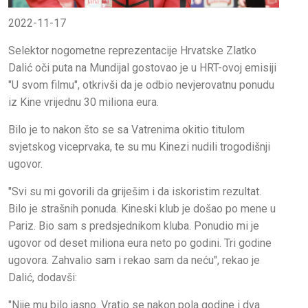
2022-11-17
Selektor nogometne reprezentacije Hrvatske Zlatko
Dalić oči puta na Mundijal gostovao je u HRT-ovoj emisiji
"U svom filmu", otkrivši da je odbio nevjerovatnu ponudu
iz Kine vrijednu 30 miliona eura.
Bilo je to nakon što se sa Vatrenima okitio titulom
svjetskog viceprvaka, te su mu Kinezi nudili trogodišnji
ugovor.
"Svi su mi govorili da griješim i da iskoristim rezultat.
Bilo je strašnih ponuda. Kineski klub je došao po mene u
Pariz. Bio sam s predsjednikom kluba. Ponudio mi je
ugovor od deset miliona eura neto po godini. Tri godine
ugovora. Zahvalio sam i rekao sam da neću", rekao je
Dalić, dodavši:
"Nije mu bilo jasno. Vratio se nakon pola godine i dva