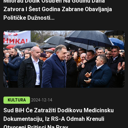
Milorad Dodik Osuđen Na Godinu Dana
Zatvora I Šest Godina Zabrane Obavljanja
Političke Dužnosti...
KULTURA
2024-12-14
Sud BiH Će Zatražiti Dodikovu Medicinsku
Dokumentaciju, Iz RS-A Odmah Krenuli
Otvoreni Pritisci Na Prav...