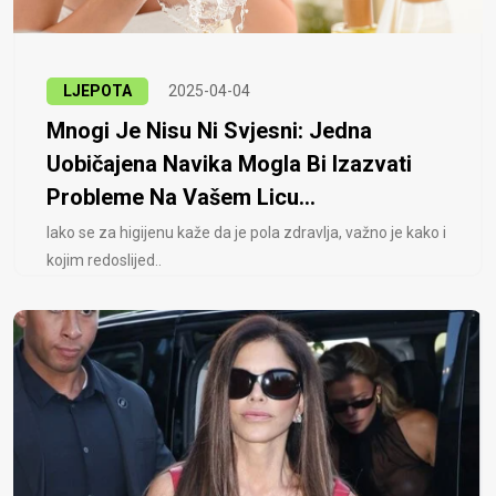
LJEPOTA
2025-04-04
Mnogi Je Nisu Ni Svjesni: Jedna
Uobičajena Navika Mogla Bi Izazvati
Probleme Na Vašem Licu...
Iako se za higijenu kaže da je pola zdravlja, važno je kako i
kojim redoslijed..