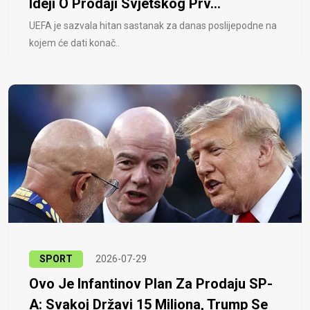
Ideji O Prodaji Svjetskog Prv...
UEFA je sazvala hitan sastanak za danas poslijepodne na
kojem će dati konač..
SPORT
2026-07-29
Ovo Je Infantinov Plan Za Prodaju SP-
A: Svakoj Državi 15 Miliona, Trump Se