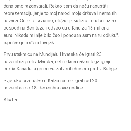
dana smo razgovarali. Rekao sam da neću napustiti
reprezentaciju jer je to moj narod, moja država i nema tih
novaca. On je to razumio, otišao je sutra u London, uzeo
gospodina Beniteza i odveo ga u Kinu za 13 miliona
eura. Nikada mi nije bilo žao i ponosan sam na tu odluku",
ispričao je rođeni Livnjak.
Prvu utakmicu na Mundijalu Hrvatska će igrati 23.
novembra protiv Maroka, četiri dana nakon toga igraju
protiv Kanade, a grupu će zatvoriti duelom protiv Belgije.
Svjetsko prvenstvo u Kataru će se igrati od 20.
novembra do 18. decembra ove godine.
Klix.ba