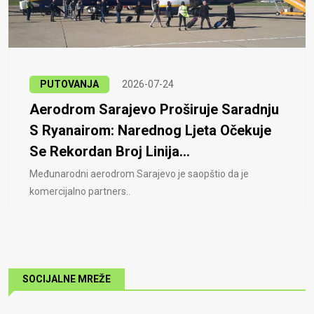
PUTOVANJA
2026-07-24
Aerodrom Sarajevo Proširuje Saradnju
S Ryanairom: Narednog Ljeta Očekuje
Se Rekordan Broj Linija...
Međunarodni aerodrom Sarajevo je saopštio da je
komercijalno partners..
SOCIJALNE MREŽE