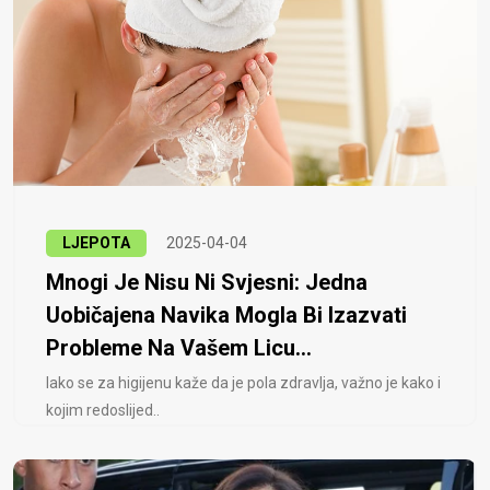
LJEPOTA
2025-04-04
Mnogi Je Nisu Ni Svjesni: Jedna
Uobičajena Navika Mogla Bi Izazvati
Probleme Na Vašem Licu...
Iako se za higijenu kaže da je pola zdravlja, važno je kako i
kojim redoslijed..