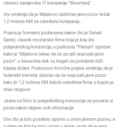
vlasnici sarajevske IT kompanije "Bloomteq".
Oni smatraju da je Mijatović naštimao javni poziv težak
1,2 miliona KM za određenu kompaniju.
Prijava je formalno podnesena nakon što je Senad
Šantić, vlasnik mostarske firme koja je bila dio
pobjedničkog konzorcija, u podcastu "Plenum" ispričao
kako je "Mijatović rekao da će za njih raspisati javni
poziv", u trenucima dok su tragali za potrebnih 600
hiljada dolara. Podnosioci krivične prijave smatraju da je
federalni ministar obećao da će raspisati javni poziv
kako bi 1,2 miliona KM dobila određena firma s kojom je
imao dogovor.
Jedna od firmi iz pobjedničkog konzorcija se povukla iz
posla nakon objave ovih informacija.
Ono što je bilo posebno sporno u ovom javnom pozivu, a
o čemu je Klix.ba prvi i pisao u aprilu, jeste da je javni