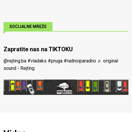
SOCIJALNE MREŽE
Zapratite nas na TIKTOKU
@rejting.ba
#vladaks
#pruga
#radnoiparadno
♬ original
sound - Rejting