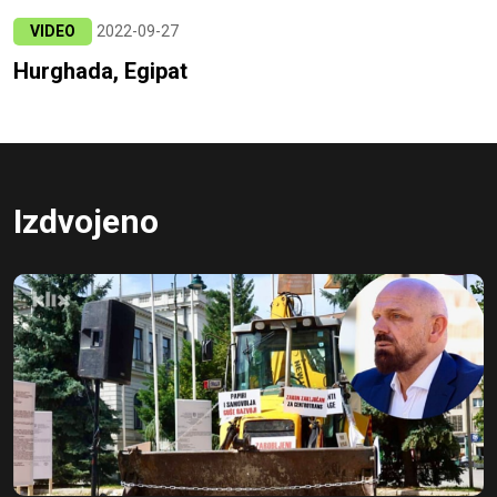
VIDEO
2022-09-27
Hurghada, Egipat
Izdvojeno