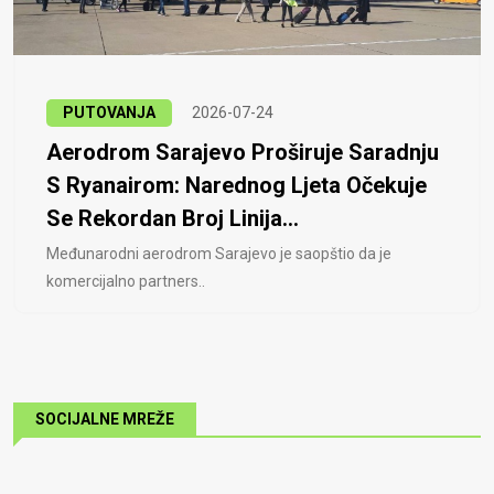
PUTOVANJA
2026-07-24
Aerodrom Sarajevo Proširuje Saradnju
S Ryanairom: Narednog Ljeta Očekuje
Se Rekordan Broj Linija...
Međunarodni aerodrom Sarajevo je saopštio da je
komercijalno partners..
SOCIJALNE MREŽE