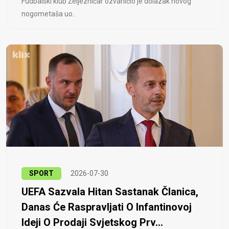
Fudbalski klub Željezničar ozvaničio je dolazak novog
nogometaša uo..
SPORT
2026-07-30
UEFA Sazvala Hitan Sastanak Članica,
Danas Će Raspravljati O Infantinovoj
Ideji O Prodaji Svjetskog Prv...