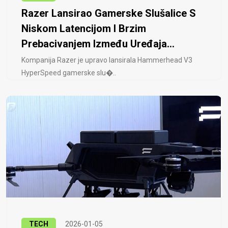
Razer Lansirao Gamerske Slušalice S
Niskom Latencijom I Brzim
Prebacivanjem Između Uređaja...
Kompanija Razer je upravo lansirala Hammerhead V3
HyperSpeed ​​gamerske slu�..
TECH
2026-01-05