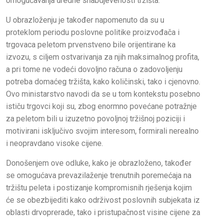
omogućavanja uredne snabdjevenosti tržišta.
U obrazloženju je također napomenuto da su u
proteklom periodu poslovne politike proizvođača i
trgovaca peletom prvenstveno bile orijentirane ka
izvozu, s ciljem ostvarivanja za njih maksimalnog profita,
a pri tome ne vodeći dovoljno računa o zadovoljenju
potreba domaćeg tržišta, kako količinski, tako i cjenovno.
Ovo ministarstvo navodi da se u tom kontekstu posebno
ističu trgovci koji su, zbog enormno povećane potražnje
za peletom bili u izuzetno povoljnoj tržišnoj poziciji i
motivirani isključivo svojim interesom, formirali nerealno
i neopravdano visoke cijene.
Donošenjem ove odluke, kako je obrazloženo, također
se omogućava prevazilaženje trenutnih poremećaja na
tržištu peleta i postizanje kompromisnih rješenja kojim
će se obezbijediti kako održivost poslovnih subjekata iz
oblasti drvoprerade, tako i pristupačnost visine cijene za