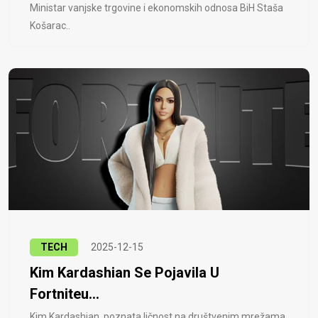
Ministar vanjske trgovine i ekonomskih odnosa BiH Staša
Košarac..
TECH
2025-12-15
Kim Kardashian Se Pojavila U
Fortniteu...
Kim Kardashian, poznata ličnost na društvenim mrežama