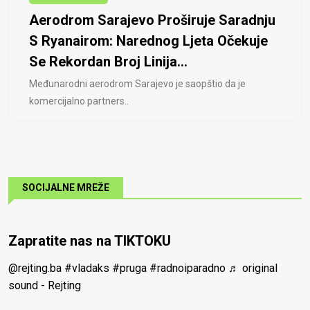
Aerodrom Sarajevo Proširuje Saradnju
S Ryanairom: Narednog Ljeta Očekuje
Se Rekordan Broj Linija...
Međunarodni aerodrom Sarajevo je saopštio da je
komercijalno partners..
SOCIJALNE MREŽE
Zapratite nas na TIKTOKU
@rejting.ba
#vladaks
#pruga
#radnoiparadno
♬ original
sound - Rejting