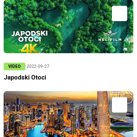
VIDEO
2022-09-27
Japodski Otoci