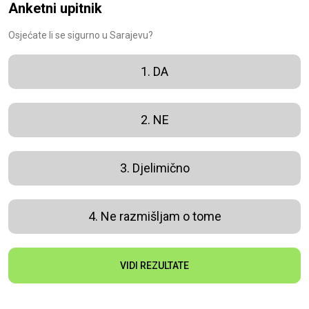
Anketni upitnik
Osjećate li se sigurno u Sarajevu?
1. DA
2. NE
3. Djelimično
4. Ne razmišljam o tome
VIDI REZULTATE