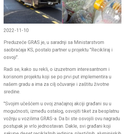
2022-11-10
Preduzeće GRAS je, u saradnji sa Ministarstvom
saobraćaja KS, postalo partner u projektu "Recikliraj i
osvoji".
Radi se, kako su rekli, o izuzetnom interesantnom i
korisnom projektu koji se po prvi put implementira u
našem gradu a ima za cilj očuvanje i zaštitu životne
sredine.
"Svojim učešćem u ovoj značajnoj akciji građani su u
mogućnosti, između ostalog, osvojiti tiket za besplatnu
vožnju u vozilima GRAS-a. Da bi ste osvojili ovu nagradu
postupak je vrlo jednostavan. Dakle, svi građani koji
sakupe deset reciklažnih jedinica, plastičnih, aluminijskih