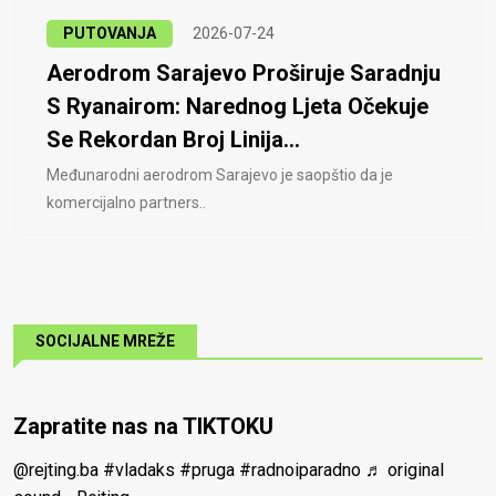
PUTOVANJA
2026-07-24
Aerodrom Sarajevo Proširuje Saradnju
S Ryanairom: Narednog Ljeta Očekuje
Se Rekordan Broj Linija...
Međunarodni aerodrom Sarajevo je saopštio da je
komercijalno partners..
SOCIJALNE MREŽE
Zapratite nas na TIKTOKU
@rejting.ba
#vladaks
#pruga
#radnoiparadno
♬ original