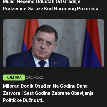
Mulić: Nećemo Odustati Od Gradnje
Podzemne Garaže Kod Narodnog Pozorišta...
KULTURA
2025-02-26
Milorad Dodik Osuđen Na Godinu Dana
Zatvora I Šest Godina Zabrane Obavljanja
Političke Dužnosti...