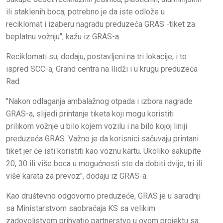
ili staklenih boca, potrebno je da iste odlože u
reciklomat i izaberu nagradu preduzeća GRAS -tiket za
beplatnu vožnju", kažu iz GRAS-a.
Reciklomati su, dodaju, postavljeni na tri lokacije, i to
ispred SCC-a, Grand centra na Ilidži i u krugu preduzeća
Rad.
"Nakon odlaganja ambalažnog otpada i izbora nagrade
GRAS-a, slijedi printanje tiketa koji mogu koristiti
prilikom vožnje u bilo kojem vozilu i na bilo kojoj liniji
preduzeća GRAS. Važno je da korisnici sačuvaju printani
tiket jer će isti koristiti kao voznu kartu. Ukoliko sakupite
20, 30 ili više boca u mogućnosti ste da dobiti dvije, tri ili
više karata za prevoz", dodaju iz GRAS-a.
Kao društevno odgovorno preduzeće, GRAS je u saradnji
sa Ministarstvom saobraćaja KS sa velikim
zadovoljstvom prihvatio partnerstvo u ovom projektu sa