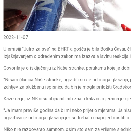
2022-11-07
U emisiji "Jutro za sve" na BHRT-a gošća je bila Boška Ćavar, č
izjašnjavanjem o određenim zakonima izazvala lavinu reakcija 
Govorila je o isključenju iz Naše stranke, porukama koje je dobil
"Nisam članica Naše stranke, ogradili su se od moga glasanja, p
zahtjev za službenu ispisnicu da bih je mogla priložiti Gradskom
Kaže da joj iz NS nisu objasnili niti zna o kakvim mjerama je rije
"Ja imam previše godina da bi mi neko prijetio mjerama. Ja nisa
ograđivanje od moga glasanja jer se trebalo unaprijed misliti o
Niko nije razgovarao samnom, osim što sam za vrijeme sjednic