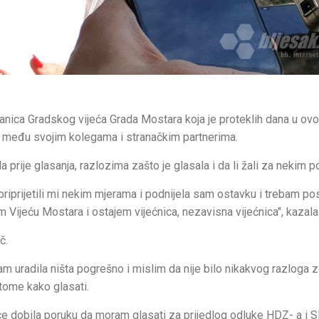
lanica Gradskog vijeća Grada Mostara koja je proteklih dana u ovo
i među svojim kolegama i stranačkim partnerima.
a prije glasanja, razlozima zašto je glasala i da li žali za nekim 
riprijetili mi nekim mjerama i podnijela sam ostavku i trebam posl
 Vijeću Mostara i ostajem vijećnica, nezavisna vijećnica", kazala 
č.
m uradila ništa pogrešno i mislim da nije bilo nikakvog razloga 
 tome kako glasati.
e dobila poruku da moram glasati za prijedlog odluke HDZ- a i 