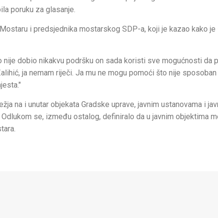
bila poruku za glasanje.
u Mostaru i predsjednika mostarskog SDP-a, koji je kazao kako je 
o nije dobio nikakvu podršku on sada koristi sve mogućnosti da p
n Zalihić, ja nemam riječi. Ja mu ne mogu pomoći što nije sposoba
jesta."
ježja na i unutar objekata Gradske uprave, javnim ustanovama i ja
 Odlukom se, između ostalog, definiralo da u javnim objektima m
tara.