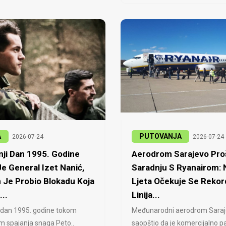
A
PUTOVANJA
2026-07-24
2026-07-24
ji Dan 1995. Godine
Aerodrom Sarajevo Proš
e General Izet Nanić,
Saradnju S Ryanairom:
 Je Probio Blokadu Koja
Ljeta Očekuje Se Rekor
...
Linija...
 dan 1995. godine tokom
Međunarodni aerodrom Saraj
jem spajanja snaga Peto..
saopštio da je komercijalno pa