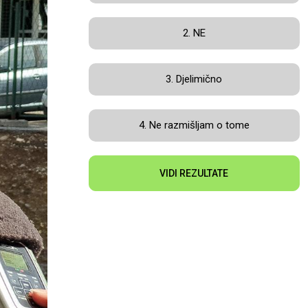
2. NE
3. Djelimično
4. Ne razmišljam o tome
VIDI REZULTATE