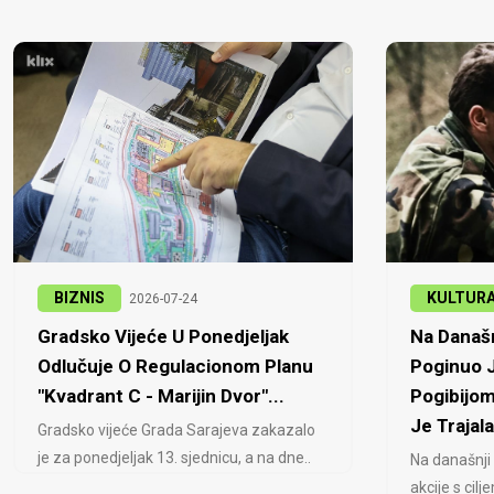
BIZNIS
KULTUR
2026-07-24
Gradsko Vijeće U Ponedjeljak
Na Današn
Odlučuje O Regulacionom Planu
Poginuo J
"Kvadrant C - Marijin Dvor"...
Pogibijom
Je Trajala
Gradsko vijeće Grada Sarajeva zakazalo
je za ponedjeljak 13. sjednicu, a na dne..
Na današnji
akcije s cil