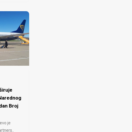
iruje
 Narednog
dan Broj
evo je
rtners..