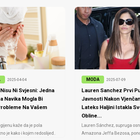
A
MODA
2025-04-04
2025-07-09
Nisu Ni Svjesni: Jedna
Lauren Sanchez Prvi Pu
a Navika Mogla Bi
Javnosti Nakon Vjenčan
 Probleme Na Vašem
Lateks Haljini Istakla Sv
Obline...
igijenu kaže da je pola
Lauren Sánchez, supruga osn
no je kako i kojim redoslijed..
Amazona Jeffa Bezosa, ponovo