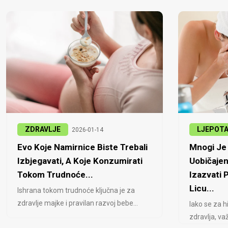
ZDRAVLJE
LJEPOT
2026-01-14
Evo Koje Namirnice Biste Trebali
Mnogi Je 
Izbjegavati, A Koje Konzumirati
Uobičajen
Tokom Trudnoće...
Izazvati
Licu...
Ishrana tokom trudnoće ključna je za
zdravlje majke i pravilan razvoj bebe...
Iako se za h
zdravlja, važ