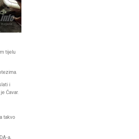
m tijelu
potezima.
ati i
je Ćavar.
za takvo
SDA-a,