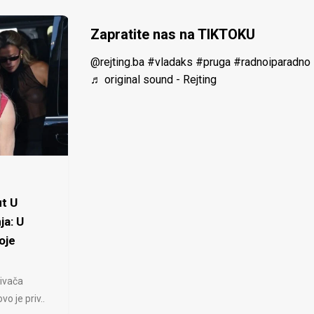
Zapratite nas na TIKTOKU
@rejting.ba
#vladaks
#pruga
#radnoiparadno
♬ original sound - Rejting
t U
ja: U
oje
ivača
 je priv..