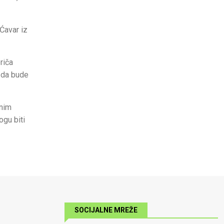
Ćavar iz
riča
n da bude
vnim
ogu biti
SOCIJALNE MREŽE