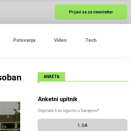
Prijavi se za newsletter
Putovanja
Video
Tech
osoban
ANKETA
Anketni upitnik
Osjećate li se sigurno u Sarajevu?
1. DA