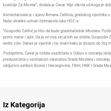
koalicije Za Mostar", dodala je Ćavar. Nije otkrila od koga je do
Komentarisala je i izjavu Armana Zalihića, gradskog vijećnika 
Naše stranke ustvari četrnaesta ruka HDZ-a.
"Gospodin Zalihić je htio da bude gradonačelnik Mostara. Pošt
protiv mene i laže. Da je on moj sin ja bih se stidila. Gospodi
nešto više. Danas je vijećnik i ne znam kako je dospio do tog m
Podsjetimo, Ćavar je ostala suzdržana o Odluci o isticanju obil
preduzećima u većinskom vlasništvu Grada Mostara i isticanju.
isključivo simboli Bosne i Hercegovine, FBiH, HNK i Grada Mos
Iz Kategorija