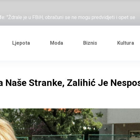
ažove, što me ne uhapsiš?"; "Prošetajmo Beogradom, Novim
đe: "Ždrale je u FBiH, obračuni se ne mogu predvidjeti i opet se
e novi Željezničarov Karamarko
nuo je general Izet Nanić, pogibijom je probio blokadu koja je
Ljepota
Moda
Biznis
Kultura
ažove, što me ne uhapsiš?"; "Prošetajmo Beogradom, Novim
đe: "Ždrale je u FBiH, obračuni se ne mogu predvidjeti i opet se
a Naše Stranke, Zalihić Je Nesp
e novi Željezničarov Karamarko