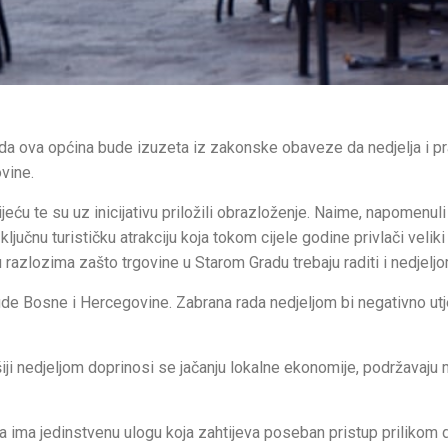
u da ova općina bude izuzeta iz zakonske obaveze da nedjelja i pr
vine.
jeću te su uz inicijativu priložili obrazloženje. Naime, napomenuli
 ključnu turističku atrakciju koja tokom cijele godine privlači veliki
ju razlozima zašto trgovine u Starom Gradu trebaju raditi i nedjeljo
ude Bosne i Hercegovine. Zabrana rada nedjeljom bi negativno utj
 nedjeljom doprinosi se jačanju lokalne ekonomije, podržavaju 
ja ima jedinstvenu ulogu koja zahtijeva poseban pristup prilikom