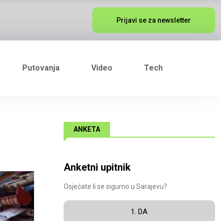
Prijavi se za newsletter
Putovanja
Video
Tech
ANKETA
Anketni upitnik
Osjećate li se sigurno u Sarajevu?
1. DA