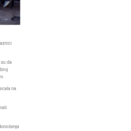
aznici
 su da
 broj
m:
ecala na
mali
 donošenja