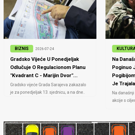
BIZNIS
KULTUR
2026-07-24
Gradsko Vijeće U Ponedjeljak
Na Današn
Odlučuje O Regulacionom Planu
Poginuo J
"Kvadrant C - Marijin Dvor"...
Pogibijom
Je Trajala
Gradsko vijeće Grada Sarajeva zakazalo
je za ponedjeljak 13. sjednicu, a na dne..
Na današnji
akcije s cil