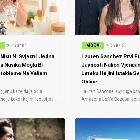
A
MODA
2025-04-04
2025-07-09
Nisu Ni Svjesni: Jedna
Lauren Sanchez Prvi Pu
a Navika Mogla Bi
Javnosti Nakon Vjenčan
 Probleme Na Vašem
Lateks Haljini Istakla Sv
Obline...
igijenu kaže da je pola
Lauren Sánchez, supruga osn
no je kako i kojim redoslijed..
Amazona Jeffa Bezosa, ponovo