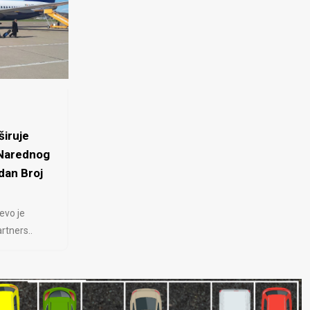
iruje
 Narednog
dan Broj
evo je
rtners..