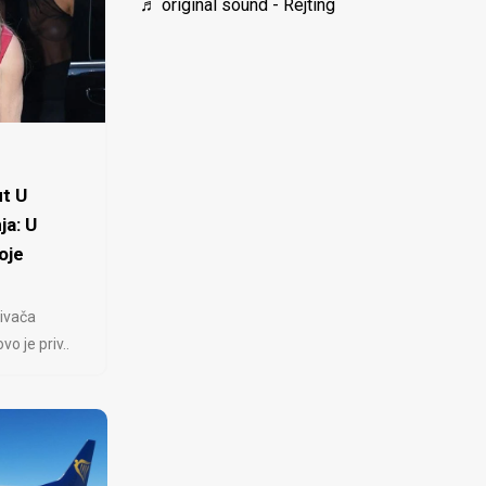
♬ original sound - Rejting
t U
ja: U
oje
ivača
 je priv..