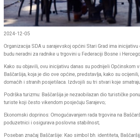
2024-12-05
Organizacija SDA u sarajevskoj općini Stari Grad ima inicijativ
budu neradni za radnike u trgovini u Federaciji Bosne i Hercego
Kako su objavili, ovu inicijativu danas su podnijeli Općinskom vi
Baščaršija, koja je dio ove općine, predstavlja, kako su ocijenili,
domaćih i stranih posjetilaca. Izdvojili su tri stvari koje smatra
Podrška turizmu: Baščaršija je nezaobilazan dio turističke pon
turiste koji često vikendom posjećuju Sarajevo;
Ekonomski doprinos: Omogućavanjem rada trgovina na Baščaršiji
poduzetnici i osigurava poslovna stabilnost;
Poseban značaj Baščaršije: Kao simbol bh. identiteta, Baščarši