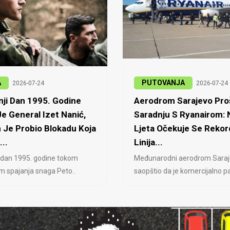
A
PUTOVANJA
2026-07-24
2026-07-24
ji Dan 1995. Godine
Aerodrom Sarajevo Proš
e General Izet Nanić,
Saradnju S Ryanairom:
 Je Probio Blokadu Koja
Ljeta Očekuje Se Rekor
...
Linija...
 dan 1995. godine tokom
Međunarodni aerodrom Saraj
jem spajanja snaga Peto..
saopštio da je komercijalno pa