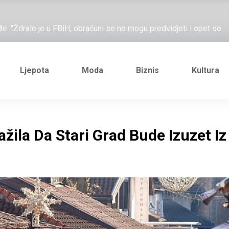
ažove, što me ne uhapsiš?"; "Prošetajmo Beogradom, Novim
đe: "Ždrale je u FBiH, obračuni se ne mogu predvidjeti i opet se
e novi Željezničarov Karamarko
nuo je general Izet Nanić, pogibijom je probio blokadu koja je
Ljepota
Moda
Biznis
Kultura
ažove, što me ne uhapsiš?"; "Prošetajmo Beogradom, Novim
đe: "Ždrale je u FBiH, obračuni se ne mogu predvidjeti i opet se
žila Da Stari Grad Bude Izuzet Iz
e novi Željezničarov Karamarko