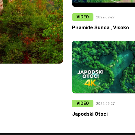
VIDEO
2022-09-27
Piramide Sunca , Visoko
VIDEO
2022-09-27
Japodski Otoci