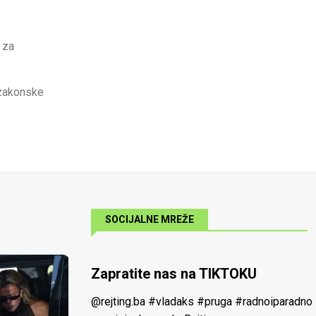
 za
 zakonske
SOCIJALNE MREŽE
Zapratite nas na TIKTOKU
@rejting.ba
#vladaks
#pruga
#radnoiparadno