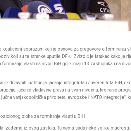
 koalicioni sporazum koji je osnova za pregovore o formiranju vl
iv koji su te stranke uputile DF-u. Zvizdić je istakao kako je rij
za formiranje vlasti na nivou BiH gdje imaju 13 zastupnika i na niv
nje državnih institucija, jačanje integriteta i suvereniteta BiH, e
orupcije, jačanje vladavine prava na svim nivoima, kreiranje progr
ključna vanjskopolitička priroiteta, evropske i NATO integracije", 
zicionog bloka za formiranje vlasti u BiH.
da izađemo iz ovog zastoja. Tu nema sada neke velike mudrosti.