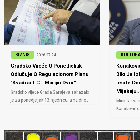
BIZNIS
KULTUR
2026-07-24
Gradsko Vijeće U Ponedjeljak
Konaković
Odlučuje O Regulacionom Planu
Bilo Je Iz
"Kvadrant C - Marijin Dvor"...
Imate One
Miješaju..
Gradsko vijeće Grada Sarajeva zakazalo
je za ponedjeljak 13. sjednicu, a na dne..
Ministar van
Konaković ob