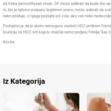
da treba demistificirati stvari. DF može izabrati da bude dio o
ili, što je njihovo potpuno legitimno pravo, može izabrati da os
neko poštuje, vi njega poštujte još više, ako vas neko nedovolj
Podsjetio je da je skoro nemoguće zaobići HDZ prilikom formiranj
koaliciju sa HDZ-om koja bi značila samo podjelu fotelja "ka
Klix.ba
Iz Kategorija