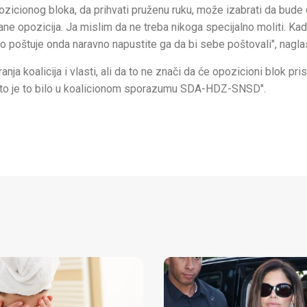
pozicionog bloka, da prihvati pruženu ruku, može izabrati da bude
tane opozicija. Ja mislim da ne treba nikoga specijalno moliti. Ka
no poštuje onda naravno napustite ga da bi sebe poštovali", naglas
a koalicija i vlasti, ali da to ne znači da će opozicioni blok pris
o što je to bilo u koalicionom sporazumu SDA-HDZ-SNSD".