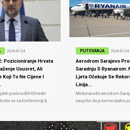
A
PUTOVANJA
2026-07-24
2026-07-24
: Pozicioniranje Hrvata
Aerodrom Sarajevo Proš
laženje Ususret, Ali
Saradnju S Ryanairom:
 Koji To Ne Cijene I
Ljeta Očekuje Se Rekor
.
Linija...
jskih poslova BiH Elmedin
Međunarodni aerodrom Saraj
ratio se na konferenciji &..
saopštio da je komercijalno pa