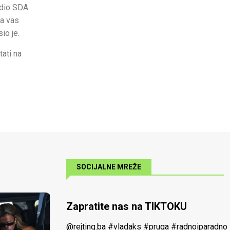
 dio SDA
da vas
io je.
tati na
SOCIJALNE MREŽE
Zapratite nas na TIKTOKU
@rejting.ba
#vladaks
#pruga
#radnoiparadno