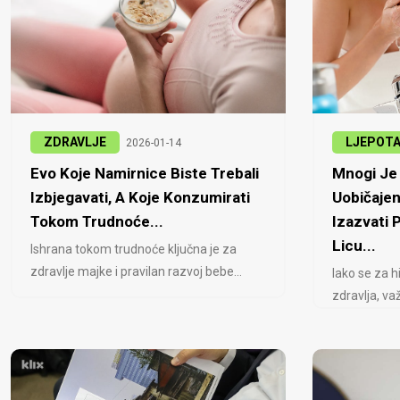
ZDRAVLJE
LJEPOT
2026-01-14
Evo Koje Namirnice Biste Trebali
Mnogi Je 
Izbjegavati, A Koje Konzumirati
Uobičajen
Tokom Trudnoće...
Izazvati
Licu...
Ishrana tokom trudnoće ključna je za
zdravlje majke i pravilan razvoj bebe...
Iako se za h
zdravlja, važ