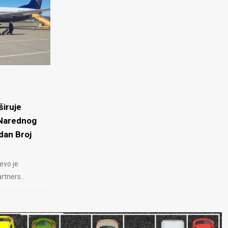
iruje
 Narednog
dan Broj
evo je
rtners..