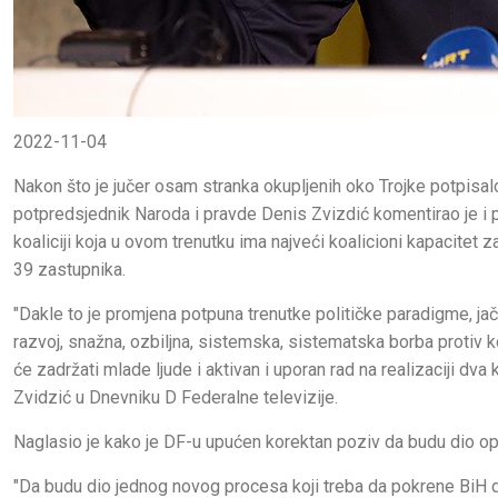
2022-11-04
Nakon što je jučer osam stranka okupljenih oko Trojke potpisalo
potpredsjednik Naroda i pravde Denis Zvizdić komentirao je i poz
koaliciji koja u ovom trenutku ima najveći koalicioni kapacitet 
39 zastupnika.
"Dakle to je promjena potpuna trenutke političke paradigme, jača
razvoj, snažna, ozbiljna, sistemska, sistematska borba protiv k
će zadržati mlade ljude i aktivan i uporan rad na realizaciji dva 
Zvidzić u Dnevniku D Federalne televizije.
Naglasio je kako je DF-u upućen korektan poziv da budu dio opo
"Da budu dio jednog novog procesa koji treba da pokrene BiH 