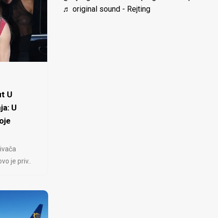
♬ original sound - Rejting
t U
ja: U
oje
ivača
 je priv..