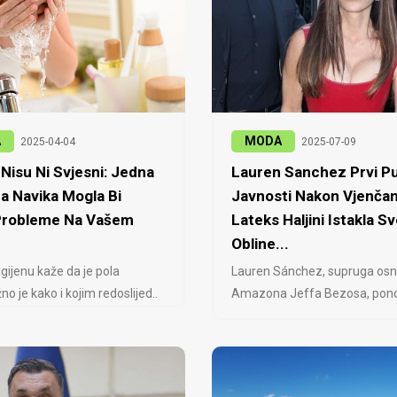
A
MODA
2025-04-04
2025-07-09
Nisu Ni Svjesni: Jedna
Lauren Sanchez Prvi Pu
a Navika Mogla Bi
Javnosti Nakon Vjenčan
 Probleme Na Vašem
Lateks Haljini Istakla Sv
Obline...
igijenu kaže da je pola
Lauren Sánchez, supruga osn
no je kako i kojim redoslijed..
Amazona Jeffa Bezosa, ponovo