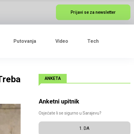
Prijavi se za newsletter
Putovanja
Video
Tech
Treba
ANKETA
Anketni upitnik
Osjećate li se sigurno u Sarajevu?
1. DA