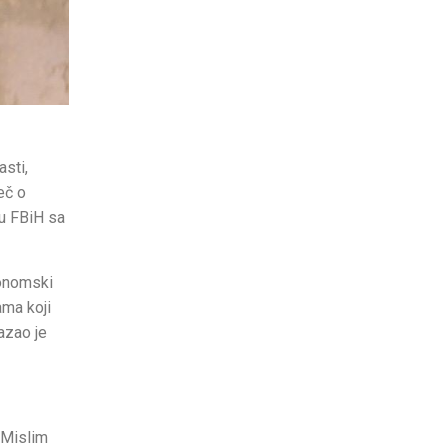
asti,
eč o
ou FBiH sa
konomski
ama koji
kazao je
 Mislim