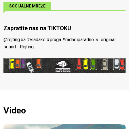
SOCIJALNE MREŽE
Zapratite nas na TIKTOKU
@rejting.ba
#vladaks
#pruga
#radnoiparadno
♬ original
sound - Rejting
Video