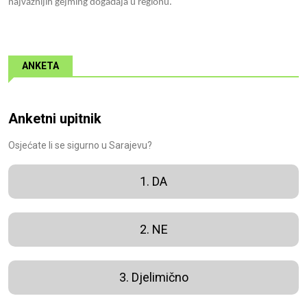
najvažnijih gejming događaja u regionu.
ANKETA
Anketni upitnik
Osjećate li se sigurno u Sarajevu?
1. DA
2. NE
3. Djelimično