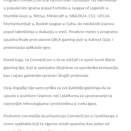
Program ConnectCon-a je raznovrstan i uzbudljiv: od takmičenja
u popularnim igrama poput Fortnite-a, League of Legends-a,
Stumble Guys-a, Tetrisa, Minecraft-a, NBA2K24, CS2, UFC24,
Mortal Kombat-a, Rocket League-a i šaha, do neobičnih izazova
poput takmičenja u skakanju u vreći. Posebno mesto u programu
zauzima finale prve sezone Glitch gaming quiz-a, Kahoot Quiz, i
prezentacija aplikacije Igny.
Pored toga, na ConnectCon-u će se održati i e-sport turnir Biznis
gejming liga, koji je specijalno dizajniran za uposlenike kompanija,
kao i sajam gamerske opreme i drugih proizvoda.
Ovaj događaj nije samo prilika za sve ljubitelje gejminga da se
upuste u avanture i izazove, već i platforma za upoznavanje sa
najnovijim tehnologijama i proizvodima iz sveta igara.
Pozivamo sve medije da prisustvuju ConnectCon-u i izveštavaju o
ovom spektaklu koji će sigurno ostati upamćen kao jedan od