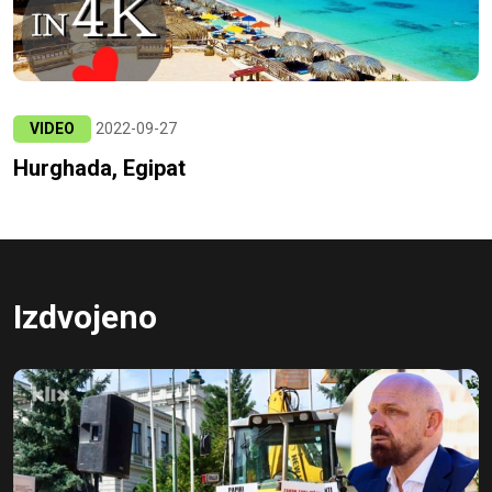
VIDEO
2022-09-27
Hurghada, Egipat
Izdvojeno