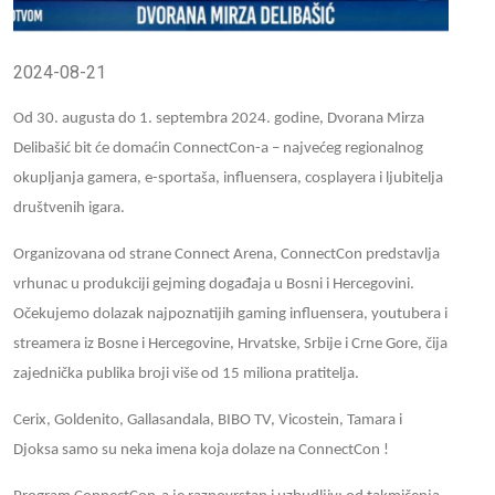
2024-08-21
Od 30. augusta do 1. septembra 2024. godine, Dvorana Mirza
Delibašić bit će domaćin ConnectCon-a – najvećeg regionalnog
okupljanja gamera, e-sportaša, influensera, cosplayera i ljubitelja
društvenih igara.
Organizovana od strane Connect Arena, ConnectCon predstavlja
vrhunac u produkciji gejming događaja u Bosni i Hercegovini.
Očekujemo dolazak najpoznatijih gaming influensera, youtubera i
streamera iz Bosne i Hercegovine, Hrvatske, Srbije i Crne Gore, čija
zajednička publika broji više od 15 miliona pratitelja.
Cerix, Goldenito, Gallasandala, BIBO TV, Vicostein, Tamara i
Djoksa samo su neka imena koja dolaze na ConnectCon !