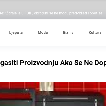
ažove, što me ne uhapsiš?"; "Prošetajmo Beogradom, Novim
đe: "Ždrale je u FBiH, obračuni se ne mogu predvidjeti i opet se
e novi Željezničarov Karamarko
nuo je general Izet Nanić, pogibijom je probio blokadu koja je
Ljepota
Moda
Biznis
Kultura
ažove, što me ne uhapsiš?"; "Prošetajmo Beogradom, Novim
đe: "Ždrale je u FBiH, obračuni se ne mogu predvidjeti i opet se
asiti Proizvodnju Ako Se Ne Dop
e novi Željezničarov Karamarko