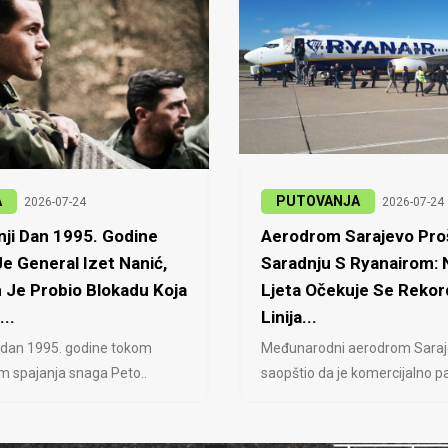
A
PUTOVANJA
2026-07-24
2026-07-24
ji Dan 1995. Godine
Aerodrom Sarajevo Proš
e General Izet Nanić,
Saradnju S Ryanairom:
 Je Probio Blokadu Koja
Ljeta Očekuje Se Rekor
...
Linija...
 dan 1995. godine tokom
Međunarodni aerodrom Saraj
jem spajanja snaga Peto..
saopštio da je komercijalno pa