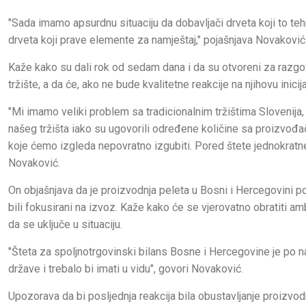
"Sada imamo apsurdnu situaciju da dobavljači drveta koji to tehn
drveta koji prave elemente za namještaj," pojašnjava Novaković
Kaže kako su dali rok od sedam dana i da su otvoreni za razgo
tržište, a da će, ako ne bude kvalitetne reakcije na njihovu inici
"Mi imamo veliki problem sa tradicionalnim tržištima Slovenija, I
našeg tržišta iako su ugovorili određene količine sa proizvođač
koje ćemo izgleda nepovratno izgubiti. Pored štete jednokratne
Novaković.
On objašnjava da je proizvodnja peleta u Bosni i Hercegovini 
bili fokusirani na izvoz. Kaže kako će se vjerovatno obratiti
da se uključe u situaciju.
"Šteta za spoljnotrgovinski bilans Bosne i Hercegovine je po n
države i trebalo bi imati u vidu", govori Novaković.
Upozorava da bi posljednja reakcija bila obustavljanje proizvodn