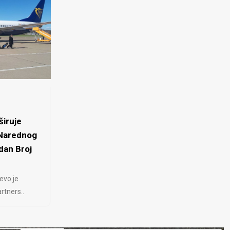
iruje
 Narednog
dan Broj
evo je
rtners..