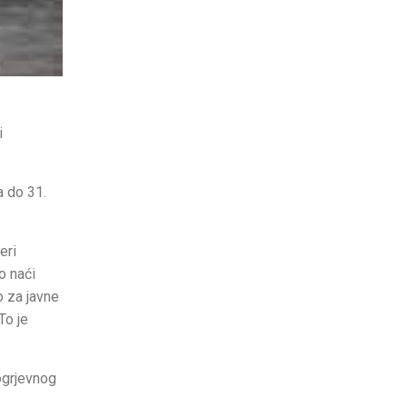
i
a do 31.
eri
o naći
o za javne
To je
ogrjevnog