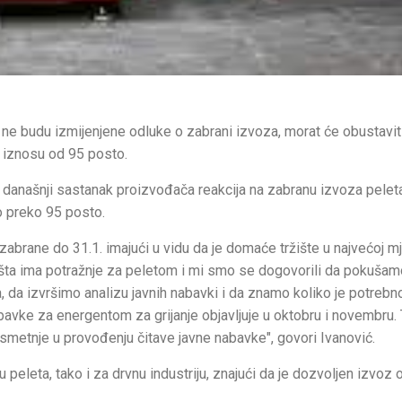
o ne budu izmijenjene odluke o zabrani izvoza, morat će obustavit
 iznosu od 95 posto.
 današnji sastanak proizvođača reakcija na zabranu izvoza pelet
o preko 95 posto.
zabrane do 31.1. imajući u vidu da je domaće tržište u najvećoj mj
išta ima potražnje za peletom i mi smo se dogovorili da pokušam
, da izvršimo analizu javnih nabavki i da znamo koliko je potrebn
avke za energentom za grijanje objavljuje u oktobru i novembru. 
e smetnje u provođenju čitave javne nabavke", govori Ivanović.
eleta, tako i za drvnu industriju, znajući da je dozvoljen izvoz 