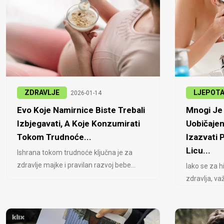
ZDRAVLJE
LJEPOT
2026-01-14
Evo Koje Namirnice Biste Trebali
Mnogi Je 
Izbjegavati, A Koje Konzumirati
Uobičajen
Tokom Trudnoće...
Izazvati
Licu...
Ishrana tokom trudnoće ključna je za
zdravlje majke i pravilan razvoj bebe...
Iako se za h
zdravlja, važ