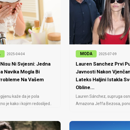
A
MODA
2025-04-04
2025-07-09
Nisu Ni Svjesni: Jedna
Lauren Sanchez Prvi Pu
a Navika Mogla Bi
Javnosti Nakon Vjenčan
 Probleme Na Vašem
Lateks Haljini Istakla Sv
Obline...
igijenu kaže da je pola
Lauren Sánchez, supruga osn
no je kako i kojim redoslijed..
Amazona Jeffa Bezosa, ponovo