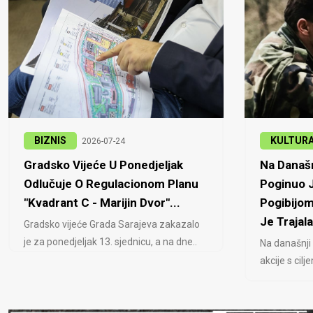
BIZNIS
KULTUR
2026-07-24
Gradsko Vijeće U Ponedjeljak
Na Današn
Odlučuje O Regulacionom Planu
Poginuo J
"Kvadrant C - Marijin Dvor"...
Pogibijom
Je Trajala
Gradsko vijeće Grada Sarajeva zakazalo
je za ponedjeljak 13. sjednicu, a na dne..
Na današnji
akcije s cil