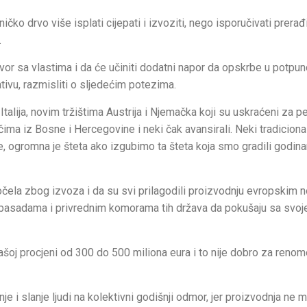
ičko drvo više isplati cijepati i izvoziti, nego isporučivati prera
.
vor sa vlastima i da će učiniti dodatni napor da opskrbe u potp
jativu, razmisliti o sljedećim potezima.
talija, novim tržištima Austrija i Njemačka koji su uskraćeni za p
ima iz Bosne i Hercegovine i neki čak avansirali. Neki tradiciona
, ogromna je šteta ako izgubimo ta šteta koja smo gradili godin
počela zbog izvoza i da su svi prilagodili proizvodnju evropskim
 ambasadama i privrednim komorama tih država da pokušaju sa svoj
ašoj procjeni od 300 do 500 miliona eura i to nije dobro za reno
je i slanje ljudi na kolektivni godišnji odmor, jer proizvodnja ne 