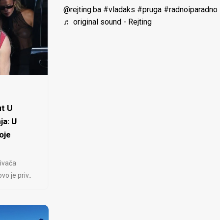
@rejting.ba
#vladaks
#pruga
#radnoiparadno
♬ original sound - Rejting
t U
ja: U
oje
ivača
 je priv..