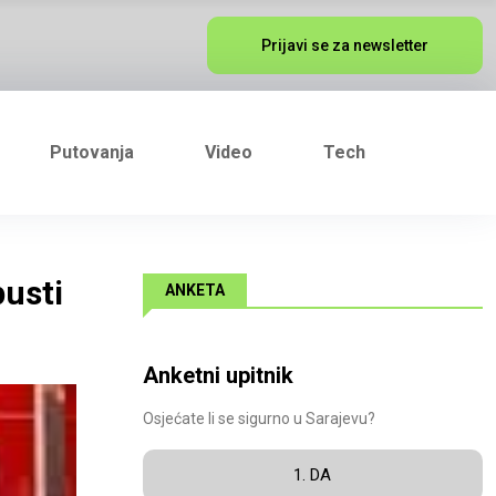
Prijavi se za newsletter
Putovanja
Video
Tech
usti
ANKETA
Anketni upitnik
Osjećate li se sigurno u Sarajevu?
1. DA