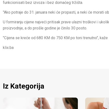
funkcionisati bez izvoza i bez domaćeg tržišta.
"Ako potraje do 31. januara neki će propasti, a neki će morati 
U formiranju cijene najveći pritisak prave ulazni troškovi i uko
proizvodnje, a do prošle godine je činilo 30 posto.
"Cijena se kreće od 680 KM do 750 KM po toni trenutno", kaže
klix.ba
Iz Kategorija