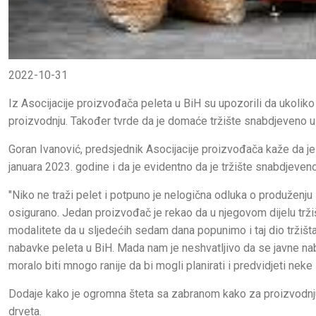
2022-10-31
Iz Asocijacije proizvođača peleta u BiH su upozorili da ukolik
proizvodnju. Također tvrde da je domaće tržište snabdjeveno u
Goran Ivanović, predsjednik Asocijacije proizvođača kaže da je
januara 2023. godine i da je evidentno da je tržište snabdjeven
"Niko ne traži pelet i potpuno je nelogična odluka o produženju 
osigurano. Jedan proizvođač je rekao da u njegovom dijelu trž
modalitete da u sljedećih sedam dana popunimo i taj dio tržišta
nabavke peleta u BiH. Mada nam je neshvatljivo da se javne nab
moralo biti mnogo ranije da bi mogli planirati i predvidjeti nek
Dodaje kako je ogromna šteta sa zabranom kako za proizvodnju p
drveta.