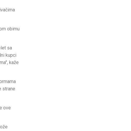
đivačima
unom obimu
elet sa
lni kupci
ama", kaže
 normama
e strane
me ove
može