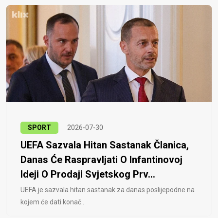
SPORT
2026-07-30
UEFA Sazvala Hitan Sastanak Članica,
Danas Će Raspravljati O Infantinovoj
Ideji O Prodaji Svjetskog Prv...
UEFA je sazvala hitan sastanak za danas poslijepodne na
kojem će dati konač..