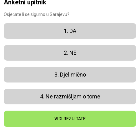
Anketni upitnik
Osjećate li se sigurno u Sarajevu?
1. DA
2. NE
3. Djelimično
4. Ne razmišljam o tome
VIDI REZULTATE