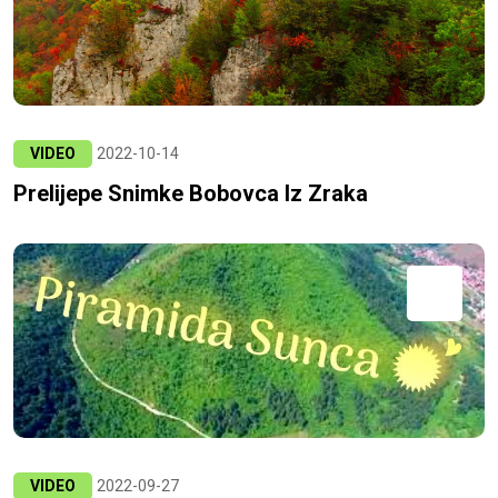
VIDEO
2022-10-14
Prelijepe Snimke Bobovca Iz Zraka
VIDEO
2022-09-27