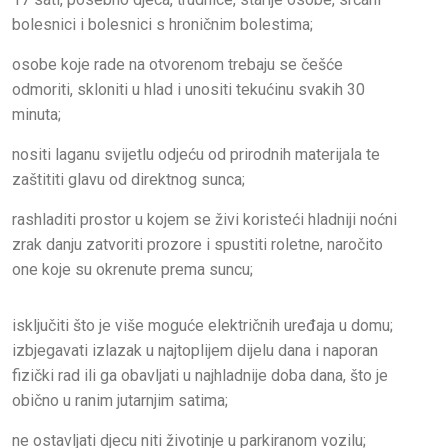
bolesnici i bolesnici s hroničnim bolestima;
osobe koje rade na otvorenom trebaju se češće
odmoriti, skloniti u hlad i unositi tekućinu svakih 30
minuta;
nositi laganu svijetlu odjeću od prirodnih materijala te
zaštititi glavu od direktnog sunca;
rashladiti prostor u kojem se živi koristeći hladniji noćni
zrak danju zatvoriti prozore i spustiti roletne, naročito
one koje su okrenute prema suncu;
isključiti što je više moguće električnih uređaja u domu;
izbjegavati izlazak u najtoplijem dijelu dana i naporan
fizički rad ili ga obavljati u najhladnije doba dana, što je
obično u ranim jutarnjim satima;
ne ostavljati djecu niti životinje u parkiranom vozilu;