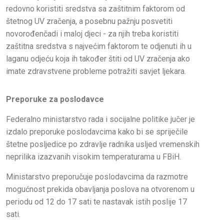
redovno koristiti sredstva sa zaštitnim faktorom od
štetnog UV zračenja, a posebnu pažnju posvetiti
novorođenčadi i maloj djeci - za njih treba koristiti
zaštitna sredstva s najvećim faktorom te odjenuti ih u
laganu odjeću koja ih također štiti od UV zračenja ako
imate zdravstvene probleme potražiti savjet ljekara.
Preporuke za poslodavce
Federalno ministarstvo rada i socijalne politike jučer je
izdalo preporuke poslodavcima kako bi se spriječile
štetne posljedice po zdravlje radnika usljed vremenskih
neprilika izazvanih visokim temperaturama u FBiH.
Ministarstvo preporučuje poslodavcima da razmotre
mogućnost prekida obavljanja poslova na otvorenom u
periodu od 12 do 17 sati te nastavak istih poslije 17
sati.