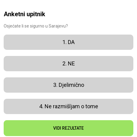
Anketni upitnik
Osjećate li se sigurno u Sarajevu?
1. DA
2. NE
3. Djelimično
4. Ne razmišljam o tome
VIDI REZULTATE