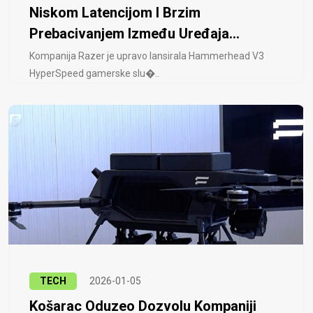
Niskom Latencijom I Brzim
Prebacivanjem Između Uređaja...
Kompanija Razer je upravo lansirala Hammerhead V3
HyperSpeed ​​gamerske slu�..
TECH
2026-01-05
Košarac Oduzeo Dozvolu Kompaniji