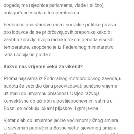
događajima (sjednice parlamenta, vlade i slično),
prilagođeno visokim temperaturama
Federalno ministarstvo rada i socijalne politike poziva
poslodavce da se pridržavajuovih preporuka kako bi
zaštitili zdravlje svojih radnika tokom perioda visokih
temperature, saopćeno je iz Federalnog ministarstvo
rada i socijalne politike.
Kakvo nas vrijeme čeka za vikend?
Prema najavama iz Federalnog meteorološkog zavoda, u
subotu će veći dio dana preovladavati sunčano vrijeme
uz malu do umjerenu oblačnost. Usljed razvoja
konvektivne oblačnosti u poslijepodnevnim satima u
Bosni se očekuju lokalni pljuskovi i grmljavina.
Vjetar slab do umjerene jačine većininom južnog smjera.
U sjevernim područjima Bosne vjetar sjevernog smjera.