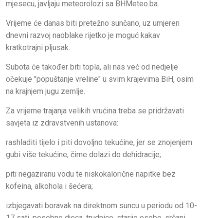
mjesecu, javljaju meteorolozi sa BHMeteo.ba.
Vrijeme će danas biti pretežno sunčano, uz umjeren
dnevni razvoj naoblake rijetko je moguć kakav
kratkotrajni pljusak.
Subota će također biti topla, ali nas već od nedjelje
očekuje "popuštanje vreline" u svim krajevima BiH, osim
na krajnjem jugu zemlje.
Za vrijeme trajanja velikih vrućina treba se pridržavati
savjeta iz zdravstvenih ustanova:
rashladiti tijelo i piti dovoljno tekućine, jer se znojenjem
gubi više tekućine, čime dolazi do dehidracije;
piti negaziranu vodu te niskokalorične napitke bez
kofeina, alkohola i šećera;
izbjegavati boravak na direktnom suncu u periodu od 10-
17 sati, posebno djeca, trudnice, starije osobe, srčani