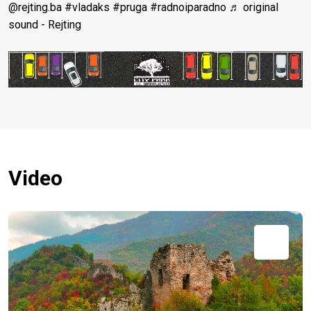
@rejting.ba
#vladaks
#pruga
#radnoiparadno
♬ original
sound - Rejting
Video