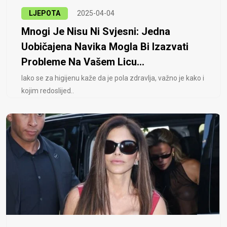
LJEPOTA
2025-04-04
Mnogi Je Nisu Ni Svjesni: Jedna
Uobičajena Navika Mogla Bi Izazvati
Probleme Na Vašem Licu...
Iako se za higijenu kaže da je pola zdravlja, važno je kako i
kojim redoslijed..