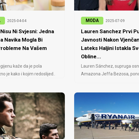
A
MODA
2025-04-04
2025-07-09
Nisu Ni Svjesni: Jedna
Lauren Sanchez Prvi Pu
a Navika Mogla Bi
Javnosti Nakon Vjenčan
 Probleme Na Vašem
Lateks Haljini Istakla Sv
Obline...
igijenu kaže da je pola
Lauren Sánchez, supruga osn
no je kako i kojim redoslijed..
Amazona Jeffa Bezosa, ponovo