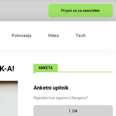
Prijavi se za newsletter
Putovanja
Video
Tech
K-A!
ANKETA
Anketni upitnik
Osjećate li se sigurno u Sarajevu?
1. DA