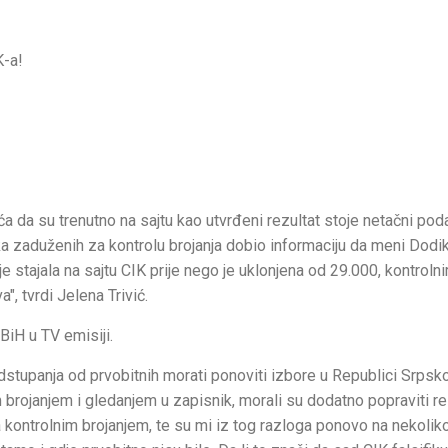
K-a!
a da su trenutno na sajtu kao utvrđeni rezultat stoje netačni pod
ka zaduženih za kontrolu brojanja dobio informaciju da meni Dodik
je stajala na sajtu CIK prije nego je uklonjena od 29.000, kontroln
", tvrdi Jelena Trivić.
BiH u TV emisiji.
tupanja od prvobitnih morati ponoviti izbore u Republici Srpskoj
 brojanjem i gledanjem u zapisnik, morali su dodatno popraviti re
na kontrolnim brojanjem, te su mi iz tog razloga ponovo na nekolik