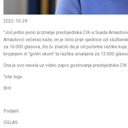
2022-10-29
"Još jedno javno priznanje predsjednika CIK-a Suada Arnautović
Arnautović večeras kaže, on je lično prije sjednice od službeni
za 16.000 glasova, što bi značilo da je od početne razlike koja 
brojanjem ili "golim okom" ta razlika smanjena za 13.000 glasova
Ona je ovo navela uz video zapis gostovanja predsjednika CIK 
"site logo
BIH
Podijeli :
OGLAS