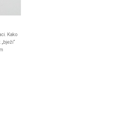
aci. Kako
 „bježi“
im