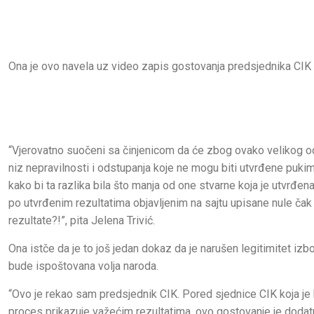
Ona je ovo navela uz video zapis gostovanja predsjednika CIK 
“Vjerovatno suočeni sa činjenicom da će zbog ovako velikog ods
niz nepravilnosti i odstupanja koje ne mogu biti utvrđene pukim
kako bi ta razlika bila što manja od one stvarne koja je utvrđe
po utvrđenim rezultatima objavljenim na sajtu upisane nule čak t
rezultate?!”, pita Jelena Trivić.
Ona istče da je to još jedan dokaz da je narušen legitimitet izbo
bude ispoštovana volja naroda.
“Ovo je rekao sam predsjednik CIK. Pored sjednice CIK koja je b
proces prikazuje važećim rezultatima, ovo gostovanje je dodatni 