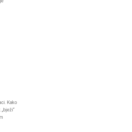
je
aci. Kako
 „bježi“
im