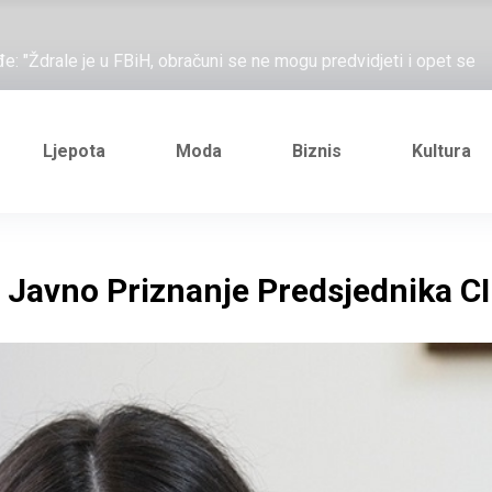
ažove, što me ne uhapsiš?"; "Prošetajmo Beogradom, Novim
đe: "Ždrale je u FBiH, obračuni se ne mogu predvidjeti i opet se
e novi Željezničarov Karamarko
nuo je general Izet Nanić, pogibijom je probio blokadu koja je
Ljepota
Moda
Biznis
Kultura
ažove, što me ne uhapsiš?"; "Prošetajmo Beogradom, Novim
đe: "Ždrale je u FBiH, obračuni se ne mogu predvidjeti i opet se
 Javno Priznanje Predsjednika CI
e novi Željezničarov Karamarko