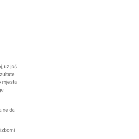
, uz još
zultate
o mjesta
je
 a ne da
izborni