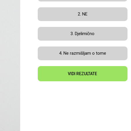
2. NE
3. Djelimično
4. Ne razmišljam o tome
VIDI REZULTATE