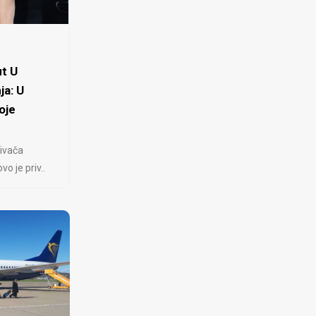
t U
ja: U
oje
ivača
 je priv..