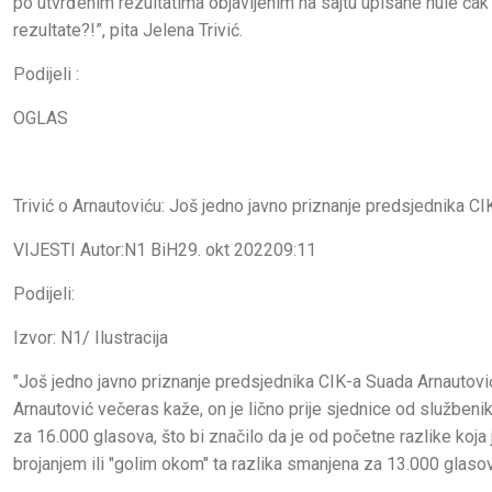
po utvrđenim rezultatima objavljenim na sajtu upisane nule čak t
rezultate?!”, pita Jelena Trivić.
Podijeli :
OGLAS
Trivić o Arnautoviću: Još jedno javno priznanje predsjednika CI
VIJESTI Autor:N1 BiH29. okt 202209:11
Podijeli:
Izvor: N1/ Ilustracija
"Još jedno javno priznanje predsjednika CIK-a Suada Arnautović
Arnautović večeras kaže, on je lično prije sjednice od službeni
za 16.000 glasova, što bi značilo da je od početne razlike koja 
brojanjem ili "golim okom" ta razlika smanjena za 13.000 glasova