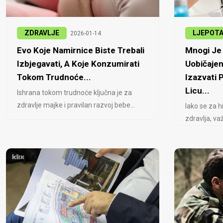
ZDRAVLJE
LJEPOT
2026-01-14
Evo Koje Namirnice Biste Trebali
Mnogi Je 
Izbjegavati, A Koje Konzumirati
Uobičajen
Tokom Trudnoće...
Izazvati
Licu...
Ishrana tokom trudnoće ključna je za
zdravlje majke i pravilan razvoj bebe...
Iako se za h
zdravlja, važ