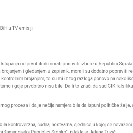
BiH u TV emisiji.
tupanja od prvobitnih morati ponoviti izbore u Republici Srpskoj
 brojanjem i gledanjem u zapisnik, morali su dodatno popraviti re
na kontrolnim brojanjem, te su mi iz tog razloga ponovo na nekolik
amo i gdje prvobitno nisu bile. Da li to znači da sad CIK falsifiku
rnog procesa i da je nečija namjera bila da ispuni političke želje,
ila kontroverzna, čudna, nestvarna, sjednice u kojoj se nevažeći 
šamar cijeloj Republici Srpsko”, istakla je Jelena Trivić.