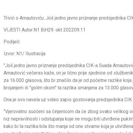
Trivić o Arnautoviću: Još jedno javno priznanje predsjednika CI
VIJESTI Autor:N1 BiH29. okt 202209:11
Podijeli:
Izvor: N1/ Ilustracija
"Još jedno javno priznanje predsjednika CIK-a Suada Arnautović
Arnautović večeras kaže, on je lično prije sjednice od službeni
za 16.000 glasova, što bi značilo da je od početne razlike koja 
brojanjem ili "golim okom" ta razlika smanjena za 13.000 glasova
Ona je ovo navela uz video zapis gostovanja predsjednika CIK 
“Vjerovatno suočeni sa činjenicom da će zbog ovako velikog ods
niz nepravilnosti i odstupanja koje ne mogu biti utvrđene pukim
kako bi ta razlika bila što manja od one stvarne koja je utvrđe