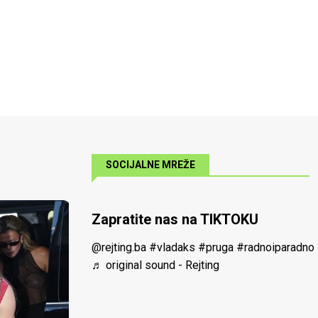
SOCIJALNE MREŽE
Zapratite nas na TIKTOKU
@rejting.ba
#vladaks
#pruga
#radnoiparadno
♬ original sound - Rejting