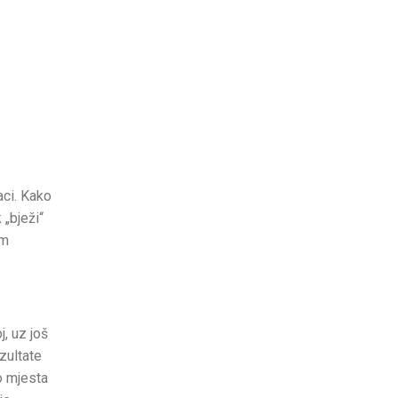
aci. Kako
 „bježi“
im
, uz još
zultate
o mjesta