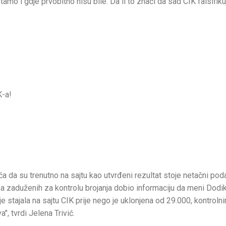
amo i gdje prvobitno nisu bile. Da li to znači da sad CIK falsifiku
K-a!
a da su trenutno na sajtu kao utvrđeni rezultat stoje netačni pod
ka zaduženih za kontrolu brojanja dobio informaciju da meni Dodik
je stajala na sajtu CIK prije nego je uklonjena od 29.000, kontroln
", tvrdi Jelena Trivić.