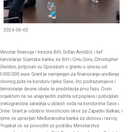
2024-06-03
Ministar finansija i trezora BiH, Srđan Amidžić i šef
Kancelarije Svjetske banke za BiH i Crnu Goru, Christopher
Sheldon, potpisali su Sporazum o grantu u iznosu od
8.000.000 eura. Grant je namijenjen za finansiranje uređenja
plovnog puta na koridoru rijeke Save, što podrazumijeva i
deminiranje desne obale te predstavlja prvu fazu. Ovim
projektom će se unaprijediti zaštita od poplava i poboljšati
prekogranična saradnja u oblasti voda na koridorima Save i
Drine. Grant je odobrio Investicioni okvir za Zapadni Balkan, i
njime će upravljati Međunarodna banka za obnovu i razvoj.
Projekat će se provoditi uz podršku Ministarstva