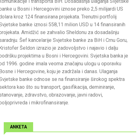
komunikacije i transporta BiH. Dosadašnja ulaganja Svjetske
banke u Bosni i Hercegovini iznose preko 2,5 milijardi US
dolara kroz 124 finansirana projekata. Trenutni portfolij
Svjetske banke iznosi 558,11 milion USD u 14 finansiranih
projekata. Amidžić se zahvalio Sheldonu za dosadašnju
saradnju. Šef kancelarije Svjetske banke za BiH i Crnu Goru,
Kristofer Šeldon izrazio je zadovoljstvo i najavio i dalju
podršku projektima u Bosni i Hercegovini. Svjetska banka je
od 1996. godine imala veoma značajnu ulogu u oporavku
Bosne i Hercegovine, koju je zadržala i danas. Ulaganja
Svjetske banke odnose se na finansiranje širokog spektra
sektora kao što su transport, gasifikacija, deminiranje,
stanovanje, zdravstvo, obrazovanje, javni radovi,
poljoprivreda i mikrofinansiranje.
ANKETA