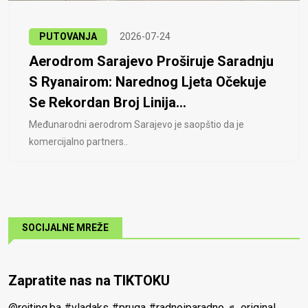
PUTOVANJA
2026-07-24
Aerodrom Sarajevo Proširuje Saradnju
S Ryanairom: Narednog Ljeta Očekuje
Se Rekordan Broj Linija...
Međunarodni aerodrom Sarajevo je saopštio da je
komercijalno partners..
SOCIJALNE MREŽE
Zapratite nas na TIKTOKU
@rejting.ba
#vladaks
#pruga
#radnoiparadno
♬ original