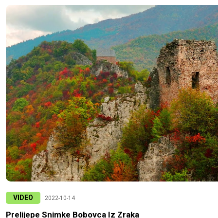
VIDEO
2022-10-14
Prelijepe Snimke Bobovca Iz Zraka