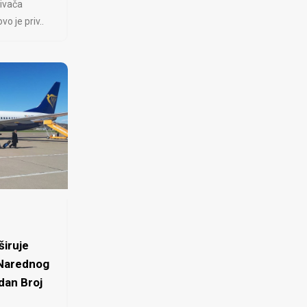
ivača
 je priv..
iruje
 Narednog
dan Broj