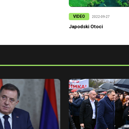
VIDEO
2022-09-27
Japodski Otoci