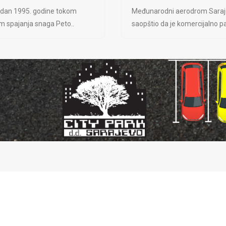
 dan 1995. godine tokom
Međunarodni aerodrom Saraj
jem spajanja snaga Peto..
saopštio da je komercijalno pa