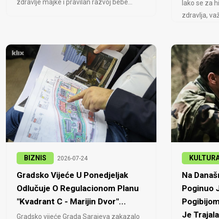
zdravlje majke i pravilan razvoj bebe...
Iako se za h
zdravlja, važ
BIZNIS
KULTUR
2026-07-24
Gradsko Vijeće U Ponedjeljak
Na Današn
Odlučuje O Regulacionom Planu
Poginuo J
"Kvadrant C - Marijin Dvor"...
Pogibijom
Je Trajala
Gradsko vijeće Grada Sarajeva zakazalo