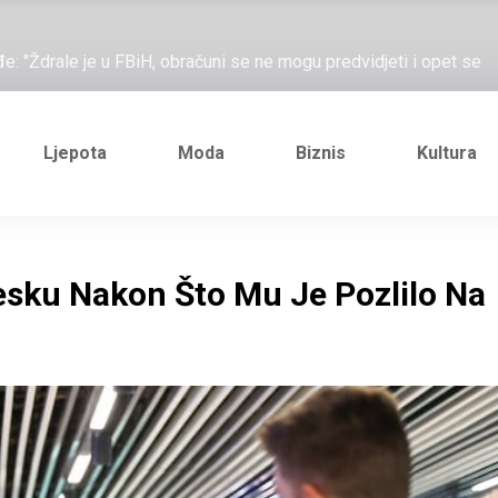
ažove, što me ne uhapsiš?"; "Prošetajmo Beogradom, Novim
đe: "Ždrale je u FBiH, obračuni se ne mogu predvidjeti i opet se
e novi Željezničarov Karamarko
nuo je general Izet Nanić, pogibijom je probio blokadu koja je
Ljepota
Moda
Biznis
Kultura
ažove, što me ne uhapsiš?"; "Prošetajmo Beogradom, Novim
đe: "Ždrale je u FBiH, obračuni se ne mogu predvidjeti i opet se
esku Nakon Što Mu Je Pozlilo Na
e novi Željezničarov Karamarko