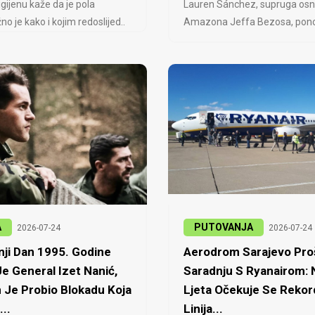
igijenu kaže da je pola
Lauren Sánchez, supruga osn
no je kako i kojim redoslijed..
Amazona Jeffa Bezosa, ponovo
A
PUTOVANJA
2026-07-24
2026-07-24
ji Dan 1995. Godine
Aerodrom Sarajevo Proš
e General Izet Nanić,
Saradnju S Ryanairom:
 Je Probio Blokadu Koja
Ljeta Očekuje Se Rekor
...
Linija...