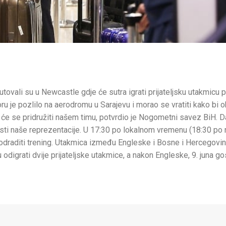
ali su u Newcastle gdje će sutra igrati prijateljsku utakmicu p
ru je pozlilo na aerodromu u Sarajevu i morao se vratiti kako bi 
 će se pridružiti našem timu, potvrdio je Nogometni savez BiH. 
ti naše reprezentacije. U 17:30 po lokalnom vremenu (18:30 po 
odraditi trening. Utakmica između Engleske i Bosne i Hercegovin
 odigrati dvije prijateljske utakmice, a nakon Engleske, 9. juna g