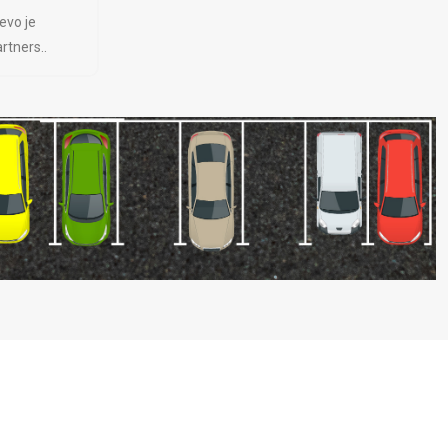
evo je
rtners..