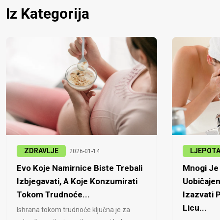
Iz Kategorija
ZDRAVLJE
LJEPOT
2026-01-14
Evo Koje Namirnice Biste Trebali
Mnogi Je 
Izbjegavati, A Koje Konzumirati
Uobičajen
Tokom Trudnoće...
Izazvati
Licu...
Ishrana tokom trudnoće ključna je za