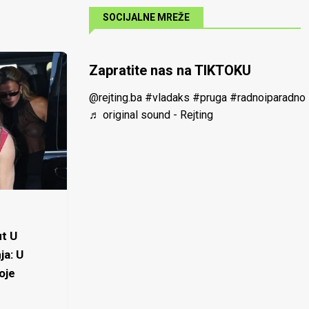
SOCIJALNE MREŽE
Zapratite nas na TIKTOKU
@rejting.ba
#vladaks
#pruga
#radnoiparadno
♬ original sound - Rejting
t U
ja: U
oje