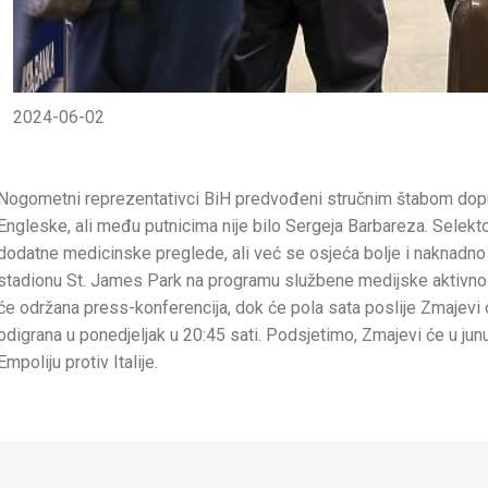
2024-06-02
Nogometni reprezentativci BiH predvođeni stručnim štabom doputov
Engleske, ali među putnicima nije bilo Sergeja Barbareza. Selekto
dodatne medicinske preglede, ali već se osjeća bolje i naknadno
stadionu St. James Park na programu službene medijske aktivnos
će održana press-konferencija, dok će pola sata poslije Zmajevi 
odigrana u ponedjeljak u 20:45 sati. Podsjetimo, Zmajevi će u junu
Empoliju protiv Italije.