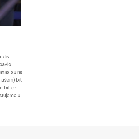
rotiv
obavio
Danas su na
našem) bit
e bit će
ostujemo u