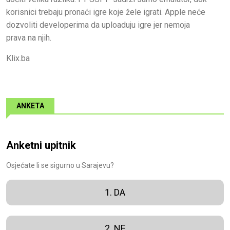
korisnici trebaju pronaći igre koje žele igrati. Apple neće
dozvoliti developerima da uploaduju igre jer nemoja
prava na njih.
Klix.ba
ANKETA
Anketni upitnik
Osjećate li se sigurno u Sarajevu?
1. DA
2. NE