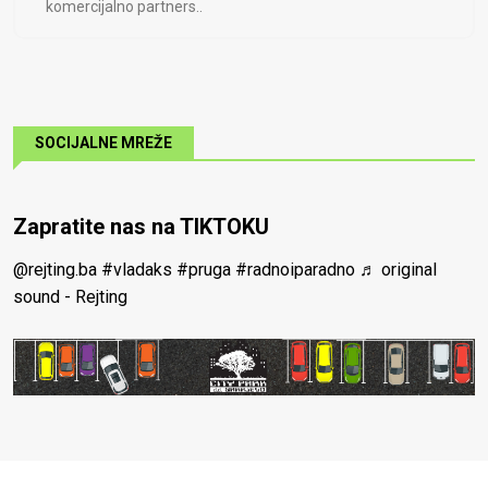
komercijalno partners..
SOCIJALNE MREŽE
Zapratite nas na TIKTOKU
@rejting.ba
#vladaks
#pruga
#radnoiparadno
♬ original
sound - Rejting