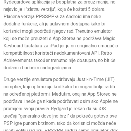
Rydegardova aplikacija je besplatna za preuzimanje, no
najavio je i "zlatnu verziju", koja će koštati 5 dolara.
Plaćena verzija PPSSPP-a za Android ima neke
dodatne funkcije, ali je uglavnom dostupna kako bi
korisnici mogli podržati njegov rad. Trenutno emulator
koji se može preuzeti s App Storea ne podržava Magic
Keyboard tastaturu za iPad jer je on originalno omogućio
kompatibilnost koristeći nedokumentovani API. Retro
Achievements također trenutno nije dostupan, no bit će
dodani u budućim nadogradnjama.
Druge verzije emulatora podržavaju Justi-in-Time (JIT)
complier, koji optimizuje kod kako bi mogao bolje raditi
na određenoj platformi. Međutim, onaj na App Storeo ne
podržava i neće ga nikada podržavati osim ako Apple ne
promijeni svoja pravila. Rydgard je rekao da su iOS
uređaji "generalno dovoljno brzi" da pokreću gotovo sve
PSP igre punom brzinom, tako da korisnici možda neće
uočiti veliku razliku. PPSSPP sadrži samo emulator, dok