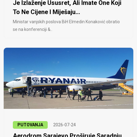
Je Izlaženje Ususret, Ali Imate One Koji
To Ne Cijene I Miješaju...
Ministar vanjskih poslova BiH Elmedin Konaković obratio
se na konferenciji &..
PUTOVANJA
2026-07-24
Aerodrom Sarajevo Proširuje Saradnju