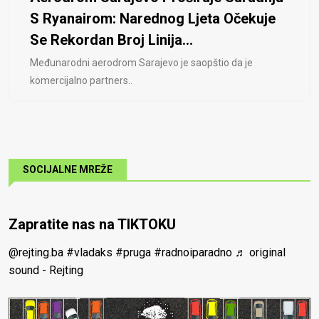
S Ryanairom: Narednog Ljeta Očekuje
Se Rekordan Broj Linija...
Međunarodni aerodrom Sarajevo je saopštio da je
komercijalno partners..
SOCIJALNE MREŽE
Zapratite nas na TIKTOKU
@rejting.ba
#vladaks
#pruga
#radnoiparadno
♬ original
sound - Rejting