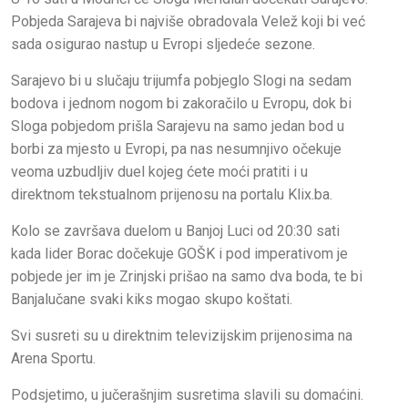
Pobjeda Sarajeva bi najviše obradovala Velež koji bi već
sada osigurao nastup u Evropi sljedeće sezone.
Sarajevo bi u slučaju trijumfa pobjeglo Slogi na sedam
bodova i jednom nogom bi zakoračilo u Evropu, dok bi
Sloga pobjedom prišla Sarajevu na samo jedan bod u
borbi za mjesto u Evropi, pa nas nesumnjivo očekuje
veoma uzbudljiv duel kojeg ćete moći pratiti i u
direktnom tekstualnom prijenosu na portalu Klix.ba.
Kolo se završava duelom u Banjoj Luci od 20:30 sati
kada lider Borac dočekuje GOŠK i pod imperativom je
pobjede jer im je Zrinjski prišao na samo dva boda, te bi
Banjalučane svaki kiks mogao skupo koštati.
Svi susreti su u direktnim televizijskim prijenosima na
Arena Sportu.
Podsjetimo, u jučerašnjim susretima slavili su domaćini.