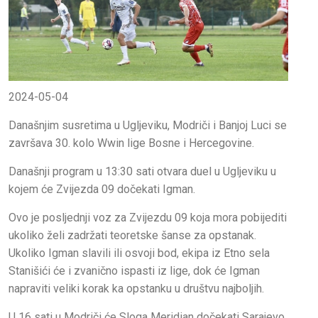
2024-05-04
Današnjim susretima u Ugljeviku, Modriči i Banjoj Luci se
završava 30. kolo Wwin lige Bosne i Hercegovine.
Današnji program u 13:30 sati otvara duel u Ugljeviku u
kojem će Zvijezda 09 dočekati Igman.
Ovo je posljednji voz za Zvijezdu 09 koja mora pobijediti
ukoliko želi zadržati teoretske šanse za opstanak.
Ukoliko Igman slavili ili osvoji bod, ekipa iz Etno sela
Stanišići će i zvanično ispasti iz lige, dok će Igman
napraviti veliki korak ka opstanku u društvu najboljih.
U 16 sati u Modriči će Sloga Meridian dočekati Sarajevo.