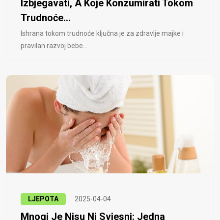
Izbjegavati, A Koje Konzumirati Tokom
Trudnoće...
Ishrana tokom trudnoće ključna je za zdravlje majke i
pravilan razvoj bebe...
LJEPOTA
2025-04-04
Mnogi Je Nisu Ni Svjesni: Jedna