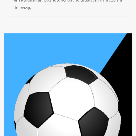
Kim Kardashian, poznata ličnost na društvenim mrežama
i televiziji, ..