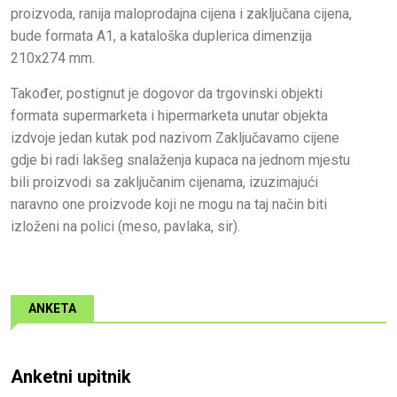
proizvoda, ranija maloprodajna cijena i zaključana cijena,
bude formata A1, a kataloška duplerica dimenzija
210x274 mm.
Također, postignut je dogovor da trgovinski objekti
formata supermarketa i hipermarketa unutar objekta
izdvoje jedan kutak pod nazivom Zaključavamo cijene
gdje bi radi lakšeg snalaženja kupaca na jednom mjestu
bili proizvodi sa zaključanim cijenama, izuzimajući
naravno one proizvode koji ne mogu na taj način biti
izloženi na polici (meso, pavlaka, sir).
ANKETA
Anketni upitnik