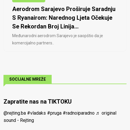
Aerodrom Sarajevo Proširuje Saradnju
S Ryanairom: Narednog Ljeta Očekuje
Se Rekordan Broj Linija...
Međunarodni aerodrom Sarajevo je saopštio da je
komercijalno partners..
SOCIJALNE MREŽE
Zapratite nas na TIKTOKU
@rejting.ba
#vladaks
#pruga
#radnoiparadno
♬ original
sound - Rejting