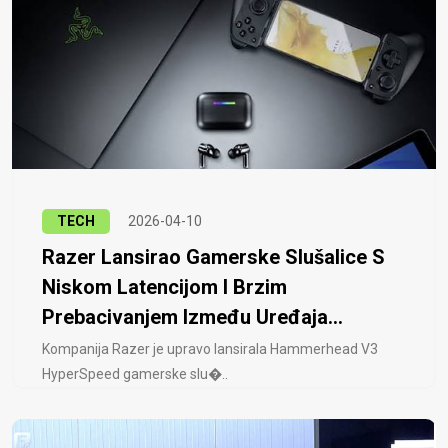
TECH
2026-04-10
Razer Lansirao Gamerske Slušalice S
Niskom Latencijom I Brzim
Prebacivanjem Između Uređaja...
Kompanija Razer je upravo lansirala Hammerhead V3
HyperSpeed ​​gamerske slu�..