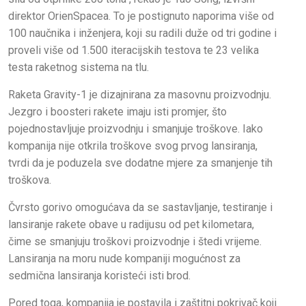
direktor OrienSpacea. To je postignuto naporima više od
100 naučnika i inženjera, koji su radili duže od tri godine i
proveli više od 1.500 iteracijskih testova te 23 velika
testa raketnog sistema na tlu.
Raketa Gravity-1 je dizajnirana za masovnu proizvodnju.
Jezgro i boosteri rakete imaju isti promjer, što
pojednostavljuje proizvodnju i smanjuje troškove. Iako
kompanija nije otkrila troškove svog prvog lansiranja,
tvrdi da je poduzela sve dodatne mjere za smanjenje tih
troškova.
Čvrsto gorivo omogućava da se sastavljanje, testiranje i
lansiranje rakete obave u radijusu od pet kilometara,
čime se smanjuju troškovi proizvodnje i štedi vrijeme.
Lansiranja na moru nude kompaniji mogućnost za
sedmična lansiranja koristeći isti brod.
Pored toga, kompanija je postavila i zaštitni pokrivač koji