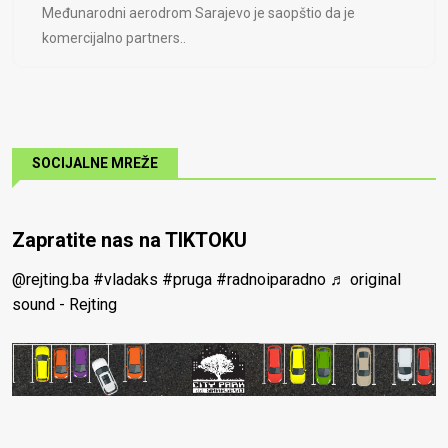
Međunarodni aerodrom Sarajevo je saopštio da je
komercijalno partners..
SOCIJALNE MREŽE
Zapratite nas na TIKTOKU
@rejting.ba
#vladaks
#pruga
#radnoiparadno
♬ original
sound - Rejting