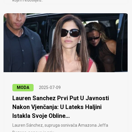
kojim redoslijed..
MODA
2025-07-09
Lauren Sanchez Prvi Put U Javnosti
Nakon Vjenčanja: U Lateks Haljini
Istakla Svoje Obline...
Lauren Sánchez, supruga osnivača Amazona Jeffa