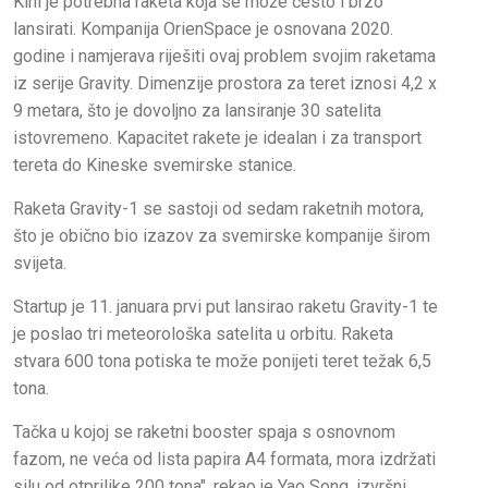
Kini je potrebna raketa koja se može često i brzo
lansirati. Kompanija OrienSpace je osnovana 2020.
godine i namjerava riješiti ovaj problem svojim raketama
iz serije Gravity. Dimenzije prostora za teret iznosi 4,2 x
9 metara, što je dovoljno za lansiranje 30 satelita
istovremeno. Kapacitet rakete je idealan i za transport
tereta do Kineske svemirske stanice.
Raketa Gravity-1 se sastoji od sedam raketnih motora,
što je obično bio izazov za svemirske kompanije širom
svijeta.
Startup je 11. januara prvi put lansirao raketu Gravity-1 te
je poslao tri meteorološka satelita u orbitu. Raketa
stvara 600 tona potiska te može ponijeti teret težak 6,5
tona.
Tačka u kojoj se raketni booster spaja s osnovnom
fazom, ne veća od lista papira A4 formata, mora izdržati
silu od otprilike 200 tona", rekao je Yao Song, izvršni