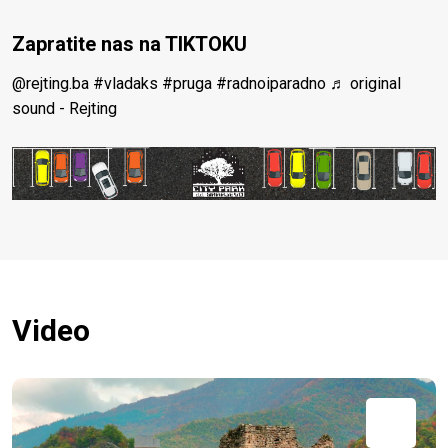
Zapratite nas na TIKTOKU
@rejting.ba
#vladaks
#pruga
#radnoiparadno
♬ original
sound - Rejting
Video