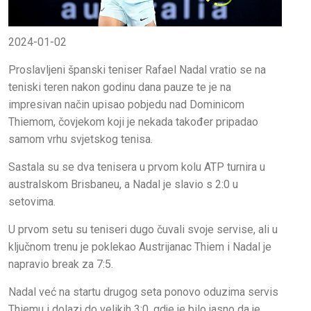
2024-01-02
Proslavljeni španski teniser Rafael Nadal vratio se na
teniski teren nakon godinu dana pauze te je na
impresivan način upisao pobjedu nad Dominicom
Thiemom, čovjekom koji je nekada također pripadao
samom vrhu svjetskog tenisa.
Sastala su se dva tenisera u prvom kolu ATP turnira u
australskom Brisbaneu, a Nadal je slavio s 2:0 u
setovima.
U prvom setu su teniseri dugo čuvali svoje servise, ali u
ključnom trenu je poklekao Austrijanac Thiem i Nadal je
napravio break za 7:5.
Nadal već na startu drugog seta ponovo oduzima servis
Thiemu i dolazi do velikih 3:0, gdje je bilo jasno da je