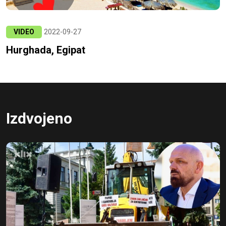
VIDEO
2022-09-27
Hurghada, Egipat
Izdvojeno