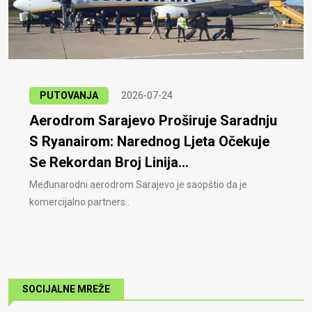
PUTOVANJA
2026-07-24
Aerodrom Sarajevo Proširuje Saradnju
S Ryanairom: Narednog Ljeta Očekuje
Se Rekordan Broj Linija...
Međunarodni aerodrom Sarajevo je saopštio da je
komercijalno partners..
SOCIJALNE MREŽE