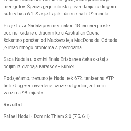
meč gotov. Španac ga je rutinski priveo kraju i u drugom
setu slavio 6:1. Sve je trajalo ukupno sat i 29 minuta.
Bio je to za Nadala prvi meč nakon 18. januara prošle
godine, kada je u drugom kolu Australian Opena
šokantno poražen od Mackenzieja MacDonalda. Od tada
je imao mnogo problema s povredama.
Sada Nadala u osmini finala Brisbanea čeka okršaj s
boljim iz dvobaja Karatsev - Kubler.
Podsjećamo, trenutno je Nadal tek 672. teniser na ATP
listi zbog već navedene pauze od godinu, a Thiem
zauzima 98. mjesto.
Rezultat
:
Rafael Nadal - Dominic Thiem 2:0 (7:5, 6:1)