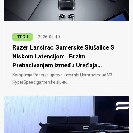
TECH
2026-04-10
Razer Lansirao Gamerske Slušalice S
Niskom Latencijom I Brzim
Prebacivanjem Između Uređaja...
Kompanija Razer je upravo lansirala Hammerhead V3
HyperSpeed ​​gamerske slu�..