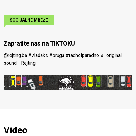
SOCIJALNE MREŽE
Zapratite nas na TIKTOKU
@rejting.ba
#vladaks
#pruga
#radnoiparadno
♬ original
sound - Rejting
Video