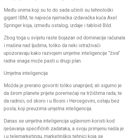
Među onima koji su to do sada učinili su tehnološki
gigant IBM, te najveća njemačka izdavačka kuća Axel
Springer koja, između ostalog, izdaje i tabloid Bild.
Zbog toga u svijetu raste bojazan od dominacije računala
i mašina nad ljudima, toliko da neki istraživači
upozoravaju kako razvojem umjetne inteligencije "živa"
radna snaga može pasti u drugi plan.
Umjetna inteligencija
Možda je prerano govoriti toliko unaprijed, ali sigurno je
da širom planete prijete poremećaji na tržištima rada, te
da radnici, od skoro i u Bosni i Hercegovini, ostaju bez
posla, koji preuzima umjetna inteligencija.
Danas se umjetna inteligencija uglavnom koristi kod
rješavanja specifičnih zadataka, a svoju primjenu našla je
i u telemarketingu, marketinškoj tehnici koja se