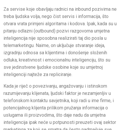
Za servise koje obavljaju radnici na inbound pozivima ne
treba ljudska volja, nego čist servis i informacija, što
otvara vrata primjeni algoritama i kodova. Ipak, kada su u
pitanju odlazni (outbound) pozivi razgovorna umjetna
inteligencija nije sposobna realizirati taj dio posla u
telemarketingu. Naime, on uključuje stvaranje ideja,
izgradnju odnosa sa klijentima i donošenje složenih
odluka, kreativnost i emocionalnu inteligenciju, što su
sve jedinstvene ljudske osobine koje su umjetnoj
inteligenciji najteže za repliciranje.
Kada je riječ o povezivanju, angažovanju i istinskom
razumijevanju klijenata, ljudski faktor je nezamjenljiv u
telefonskom kontaktu savjetnika, koji radi u ime firme, i
potencijalnog klijenta prilikom pružanja informacija o
uslugama ili proizvodima, što daje nadu da umjetna
inteligencija ipak neće u potpunosti preuzeti ovaj sektor
marketinga za koji se smatra da često nadmašuje sve