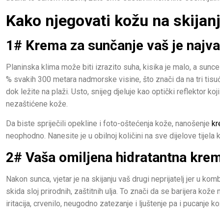
Kako njegovati kožu na skijan
1# Krema za sunčanje vaš je najva
Planinska klima može biti izrazito suha, kisika je malo, a sun
% svakih 300 metara nadmorske visine, što znači da na tri tisu
dok ležite na plaži. Usto, snijeg djeluje kao optički reflektor ko
nezaštićene kože.
Da biste spriječili opekline i foto-oštećenja kože, nanošenje
kr
neophodno. Nanesite je u obilnoj količini na sve dijelove tijela 
2# Vaša omiljena hidratantna krem
Nakon sunca, vjetar je na skijanju vaš drugi neprijatelj jer u k
skida sloj prirodnih, zaštitnih ulja. To znači da se barijera kože 
iritacija, crvenilo, neugodno zatezanje i ljuštenje pa i pucanje ko