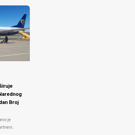
iruje
 Narednog
dan Broj
evo je
rtners..