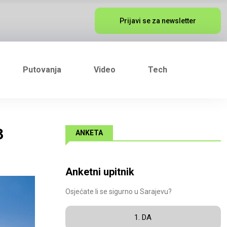
Prijavi se za newsletter
Putovanja
Video
Tech
3
ANKETA
Anketni upitnik
Osjećate li se sigurno u Sarajevu?
1. DA