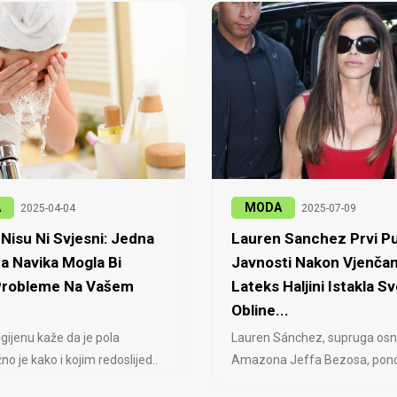
A
MODA
2025-04-04
2025-07-09
Nisu Ni Svjesni: Jedna
Lauren Sanchez Prvi Pu
a Navika Mogla Bi
Javnosti Nakon Vjenčan
 Probleme Na Vašem
Lateks Haljini Istakla Sv
Obline...
igijenu kaže da je pola
Lauren Sánchez, supruga osn
no je kako i kojim redoslijed..
Amazona Jeffa Bezosa, ponovo