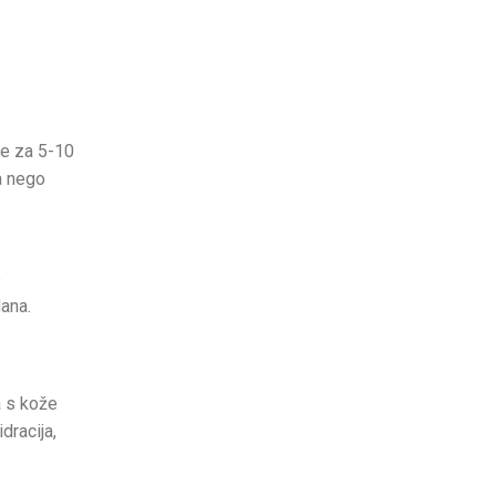
se za 5-10
a nego
e
dana.
a s kože
dracija,