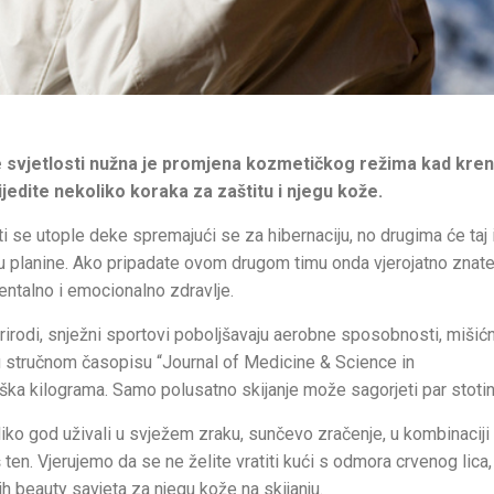
e svjetlosti nužna je promjena kozmetičkog režima
kad kren
ijedite nekoliko koraka za zaštitu i njegu kože.
 se utople deke spremajući se za hibernaciju, no drugima će taj i
 u planine. Ako pripadate ovom drugom timu onda vjerojatno znate
mentalno i emocionalno zdravlje.
prirodi, snježni sportovi poboljšavaju aerobne sposobnosti, miši
no u stručnom časopisu “Journal of Medicine & Science in
ka kilograma. Samo polusatno skijanje može sagorjeti par stotina
oliko god uživali u svježem zraku, sunčevo zračenje, u kombinaciji
ten. Vjerujemo da se ne želite vratiti kući s odmora crvenog lica,
 beauty savjeta za njegu kože na skijanju.