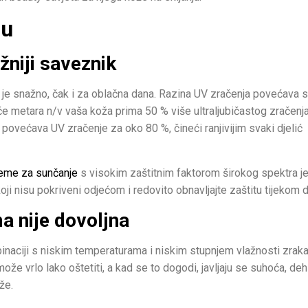
ju
žniji saveznik
ce je snažno, čak i za oblačna dana. Razina UV zračenja povećava 
će metara n/v vaša koža prima 50 % više ultraljubičastog zračenj
ji povećava UV zračenje za oko 80 %, čineći ranjivijim svaki djelić
eme za sunčanje
s visokim zaštitnim faktorom širokog spektra j
koji nisu pokriveni odjećom i redovito obnavljajte zaštitu tijekom 
a nije dovoljna
ombinaciji s niskim temperaturama i niskim stupnjem vlažnosti zrak
može vrlo lako oštetiti, a kad se to dogodi, javljaju se suhoća, dehi
že.