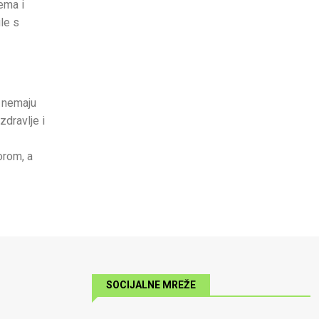
rema i
ule s
a nemaju
zdravlje i
orom, a
SOCIJALNE MREŽE