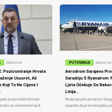
A
PUTOVANJA
2026-07-24
2026-07-24
: Pozicioniranje Hrvata
Aerodrom Sarajevo Proš
laženje Ususret, Ali
Saradnju S Ryanairom:
 Koji To Ne Cijene I
Ljeta Očekuje Se Rekor
.
Linija...
jskih poslova BiH Elmedin
Međunarodni aerodrom Saraj
ratio se na konferenciji &..
saopštio da je komercijalno pa