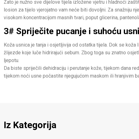
Zato je nužno sve dijelove tijela izložene vjetru i hladnoći zaš
losion za tijelo vjerojatno vam neće biti dovoljni. Za snažniju n
visokom koncentracijom masnih tvari, poput glicerina, pantenola,
3# Spriječite pucanje i suhoću usn
Koža usnica je tanja i osjetljivija od ostatka tijela. Dok se koža
žlijezde koje luče hidrirajući sebum. Zbog toga su znatno osjetl
ljepotu.
Da biste spriječili dehidraciju i perutanje kože, tijekom dana 
tijekom noći usne počastite njegujućom maskom ili hranjivim ba
Iz Kategorija