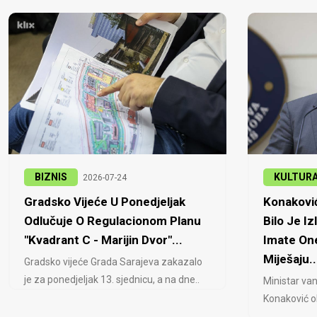
BIZNIS
KULTUR
2026-07-24
Gradsko Vijeće U Ponedjeljak
Konaković
Odlučuje O Regulacionom Planu
Bilo Je Iz
"Kvadrant C - Marijin Dvor"...
Imate One
Miješaju..
Gradsko vijeće Grada Sarajeva zakazalo
je za ponedjeljak 13. sjednicu, a na dne..
Ministar van
Konaković ob