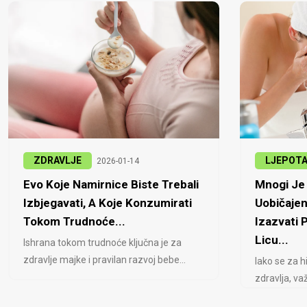
ZDRAVLJE
LJEPOT
2026-01-14
Evo Koje Namirnice Biste Trebali
Mnogi Je 
Izbjegavati, A Koje Konzumirati
Uobičajen
Tokom Trudnoće...
Izazvati
Licu...
Ishrana tokom trudnoće ključna je za
zdravlje majke i pravilan razvoj bebe...
Iako se za h
zdravlja, važ