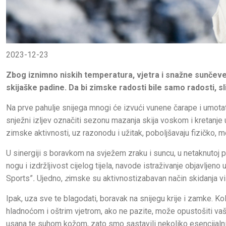
2023-12-23
Zbog iznimno niskih temperatura, vjetra i snažne sunčev
skijaške padine. Da bi zimske radosti bile samo radosti, sl
Na prve pahulje snijega mnogi će izvući vunene čarape i umotati
snježni izljev označiti sezonu mazanja skija voskom i kretanje
zimske aktivnosti, uz razonodu i užitak, poboljšavaju fizičko, 
U sinergiji s boravkom na svježem zraku i suncu, u netaknutoj 
nogu i izdržljivost cijelog tijela, navode istraživanje objavlje
Sports”
.
Ujedno,
z
imske su aktivnostizabavan način skidanja viš
Ipak, uza sve te blagodati, boravak na snijegu krije i zamke. K
hladnoćom i oštrim vjetrom, ako ne pazite, može opustošiti vaš 
usana te suhom kožom, zato smo sastavili nekoliko esencijalnih