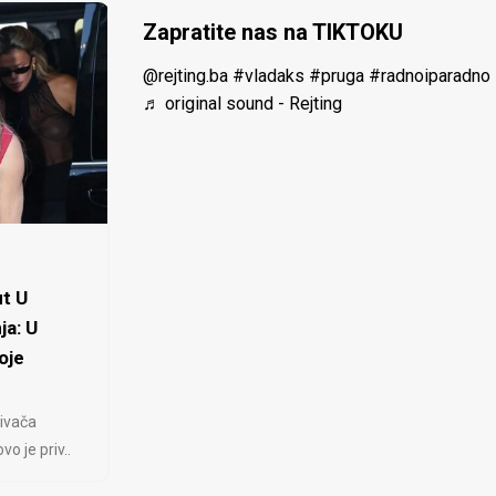
Zapratite nas na TIKTOKU
@rejting.ba
#vladaks
#pruga
#radnoiparadno
♬ original sound - Rejting
t U
ja: U
oje
ivača
 je priv..