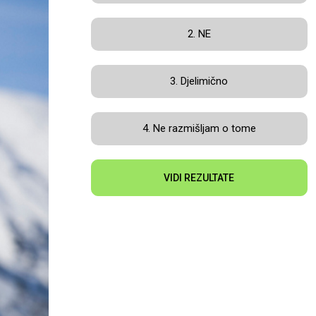
2. NE
3. Djelimično
4. Ne razmišljam o tome
VIDI REZULTATE