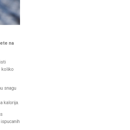
ete na
sti
 koliko
ćnu snagu
 kalorija.
 s
 ispucanih