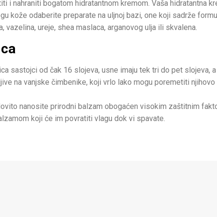
tititi i nahraniti bogatom hidratantnom kremom. Vaša hidratantna k
jegu kože odaberite preparate na uljnoj bazi, one koji sadrže form
 vazelina, ureje, shea maslaca, arganovog ulja ili skvalena.
ica
 lica sastojci od čak 16 slojeva, usne imaju tek tri do pet slojeva, 
jive na vanjske čimbenike, koji vrlo lako mogu poremetiti njihovo 
redovito nanosite prirodni balzam obogaćen visokim zaštitnim fakt
lzamom koji će im povratiti vlagu dok vi spavate.