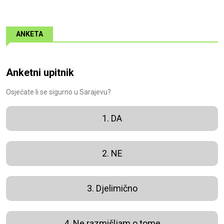
ANKETA
Anketni upitnik
Osjećate li se sigurno u Sarajevu?
1. DA
2. NE
3. Djelimično
4. Ne razmišljam o tome