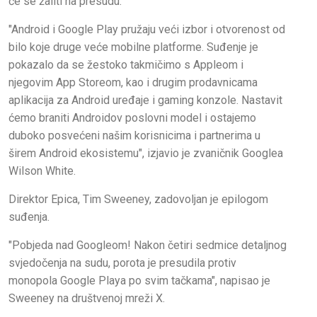
će se žaliti na presudu.
"Android i Google Play pružaju veći izbor i otvorenost od
bilo koje druge veće mobilne platforme. Suđenje je
pokazalo da se žestoko takmičimo s Appleom i
njegovim App Storeom, kao i drugim prodavnicama
aplikacija za Android uređaje i gaming konzole. Nastavit
ćemo braniti Androidov poslovni model i ostajemo
duboko posvećeni našim korisnicima i partnerima u
širem Android ekosistemu", izjavio je zvaničnik Googlea
Wilson White.
Direktor Epica, Tim Sweeney, zadovoljan je epilogom
suđenja.
"Pobjeda nad Googleom! Nakon četiri sedmice detaljnog
svjedočenja na sudu, porota je presudila protiv
monopola Google Playa po svim tačkama", napisao je
Sweeney na društvenoj mreži X.