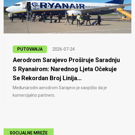
PUTOVANJA
2026-07-24
Aerodrom Sarajevo Proširuje Saradnju
S Ryanairom: Narednog Ljeta Očekuje
Se Rekordan Broj Linija...
Međunarodni aerodrom Sarajevo je saopštio da je
komercijalno partners..
SOCIJALNE MREŽE