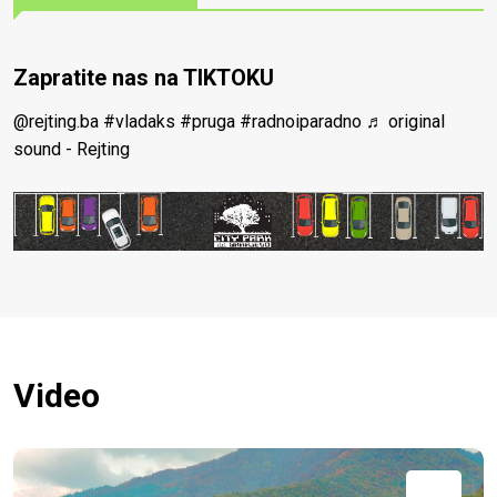
Zapratite nas na TIKTOKU
@rejting.ba
#vladaks
#pruga
#radnoiparadno
♬ original
sound - Rejting
Video