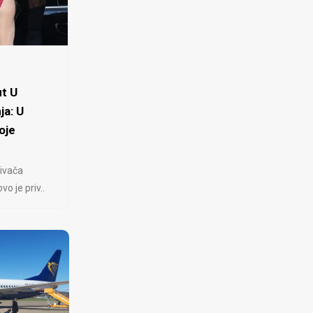
t U
ja: U
oje
ivača
 je priv..