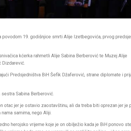
 povodom 19. godišnjice smrti Alije Izetbegovića, prvog predsj
snivačica kćerka rahmetli Alije Sabina Berberović te Muzej Alije
ć Dizdarević.
ući Predsjedništva BiH Šefik Džaferović, strane diplomate i prija
 sestra Sabina Berberović.
n otac jer je ostavio zaostavštinu, ali da treba biti oprezan jer je 
ba nama samima, nego Aliji.
jedno herojsko vrijeme koje je on obilježio kada je BiH ponovo st