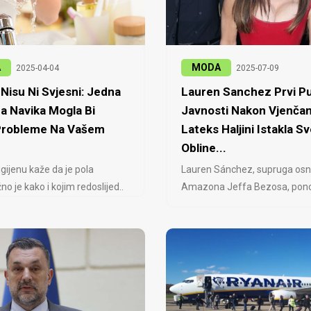
A
MODA
2025-04-04
2025-07-09
Nisu Ni Svjesni: Jedna
Lauren Sanchez Prvi Pu
a Navika Mogla Bi
Javnosti Nakon Vjenčan
 Probleme Na Vašem
Lateks Haljini Istakla Sv
Obline...
igijenu kaže da je pola
Lauren Sánchez, supruga osn
no je kako i kojim redoslijed..
Amazona Jeffa Bezosa, ponovo