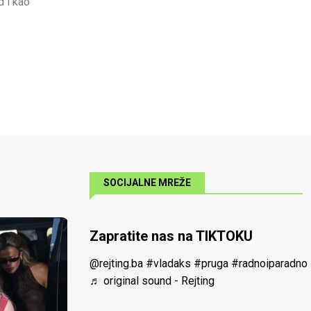
d i kao
SOCIJALNE MREŽE
Zapratite nas na TIKTOKU
@rejting.ba
#vladaks
#pruga
#radnoiparadno
♬ original sound - Rejting