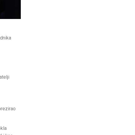
ednika
telji
prezirao
ekla