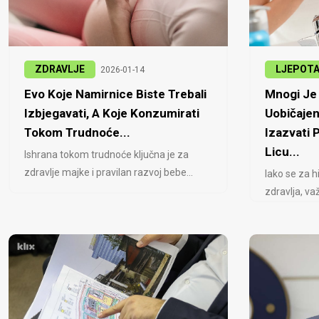
ZDRAVLJE
LJEPOT
2026-01-14
Evo Koje Namirnice Biste Trebali
Mnogi Je 
Izbjegavati, A Koje Konzumirati
Uobičajen
Tokom Trudnoće...
Izazvati
Licu...
Ishrana tokom trudnoće ključna je za
zdravlje majke i pravilan razvoj bebe...
Iako se za h
zdravlja, važ