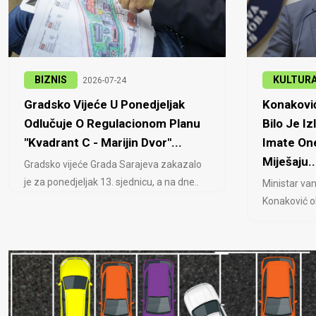
BIZNIS
KULTUR
2026-07-24
Gradsko Vijeće U Ponedjeljak
Konaković
Odlučuje O Regulacionom Planu
Bilo Je Iz
"Kvadrant C - Marijin Dvor"...
Imate One
Miješaju..
Gradsko vijeće Grada Sarajeva zakazalo
je za ponedjeljak 13. sjednicu, a na dne..
Ministar van
Konaković ob