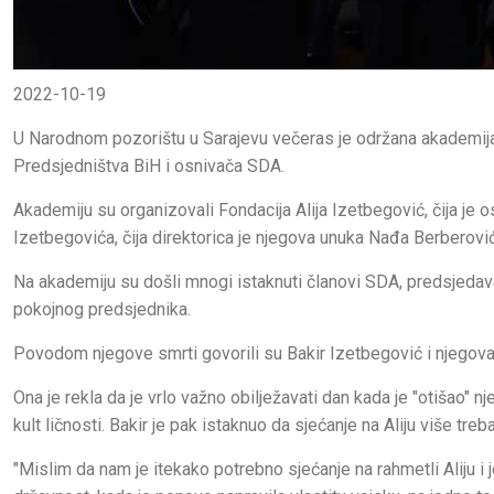
2022-10-19
U Narodnom pozorištu u Sarajevu večeras je održana akademija
Predsjedništva BiH i osnivača SDA.
Akademiju su organizovali Fondacija Alija Izetbegović, čija je o
Izetbegovića, čija direktorica je njegova unuka Nađa Berberovi
Na akademiju su došli mnogi istaknuti članovi SDA, predsjedavaj
pokojnog predsjednika.
Povodom njegove smrti govorili su Bakir Izetbegović i njegova
Ona je rekla da je vrlo važno obilježavati dan kada je "otišao" nje
kult ličnosti. Bakir je pak istaknuo da sjećanje na Aliju više tre
"Mislim da nam je itekako potrebno sjećanje na rahmetli Aliju i 