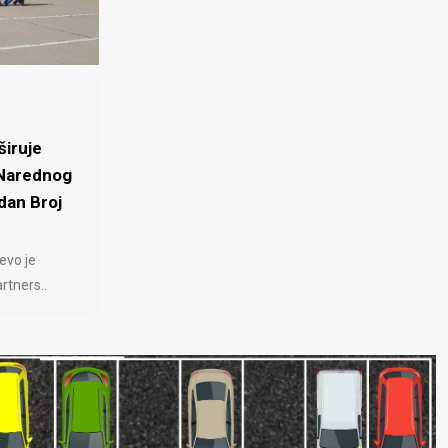
iruje
 Narednog
dan Broj
evo je
rtners..