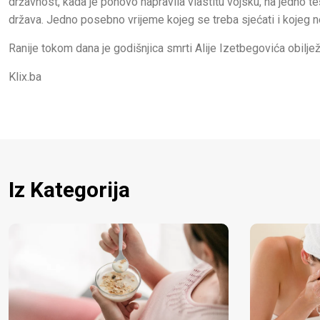
državnost, kada je ponovo napravila vlastitu vojsku, na jedno te
država. Jedno posebno vrijeme kojeg se treba sjećati i kojeg ne b
Ranije tokom dana je godišnjica smrti Alije Izetbegovića obilj
Klix.ba
Iz Kategorija