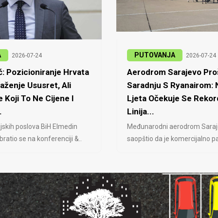
A
PUTOVANJA
2026-07-24
2026-07-24
: Pozicioniranje Hrvata
Aerodrom Sarajevo Proš
laženje Ususret, Ali
Saradnju S Ryanairom:
 Koji To Ne Cijene I
Ljeta Očekuje Se Rekor
.
Linija...
jskih poslova BiH Elmedin
Međunarodni aerodrom Saraj
ratio se na konferenciji &..
saopštio da je komercijalno pa