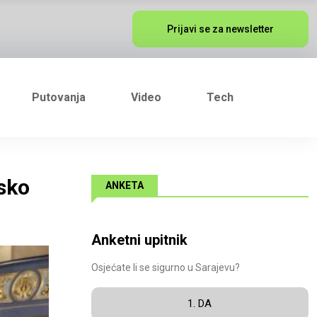
Prijavi se za newsletter
Putovanja
Video
Tech
jsko
ANKETA
Anketni upitnik
Osjećate li se sigurno u Sarajevu?
1. DA