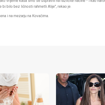
ško vrijeme kada smo se uspravili na različite načine - i kao naro
i bilo bez ličnosti rahmetli Alije", rekao je.
ežena i na mezarju na Kovačima.