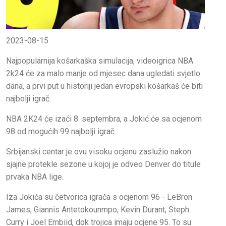
2023-08-15
Najpopularnija košarkaška simulacija, videoigrica NBA
2k24 će za malo manje od mjesec dana ugledati svjetlo
dana, a prvi put u historiji jedan evropski košarkaš će biti
najbolji igrač.
NBA 2K24 će izaći 8. septembra, a Jokić će sa ocjenom
98 od mogućih 99 najbolji igrač.
Srbijanski centar je ovu visoku ocjenu zaslužio nakon
sjajne protekle sezone u kojoj je odveo Denver do titule
prvaka NBA lige.
Iza Jokića su četvorica igrača s ocjenom 96 - LeBron
James, Giannis Antetokounmpo, Kevin Durant, Steph
Curry i Joel Embiid, dok trojica imaju ocjene 95. To su