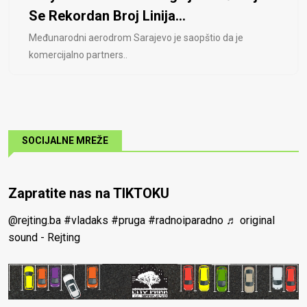
Se Rekordan Broj Linija...
Međunarodni aerodrom Sarajevo je saopštio da je
komercijalno partners..
SOCIJALNE MREŽE
Zapratite nas na TIKTOKU
@rejting.ba
#vladaks
#pruga
#radnoiparadno
♬ original
sound - Rejting