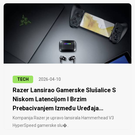
TECH
2026-04-10
Razer Lansirao Gamerske Slušalice S
Niskom Latencijom I Brzim
Prebacivanjem Između Uređaja...
Kompanija Razer je upravo lansirala Hammerhead V3
HyperSpeed ​​gamerske slu�..