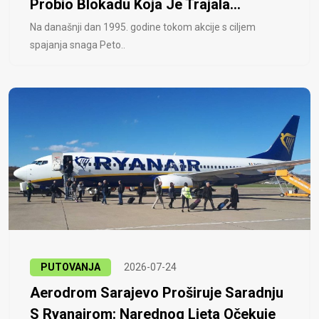
Probio Blokadu Koja Je Trajala...
Na današnji dan 1995. godine tokom akcije s ciljem
spajanja snaga Peto..
PUTOVANJA
2026-07-24
Aerodrom Sarajevo Proširuje Saradnju
S Ryanairom: Narednog Ljeta Očekuje