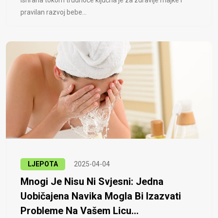
Ishrana tokom trudnoće ključna je za zdravlje majke i
pravilan razvoj bebe...
LJEPOTA
2025-04-04
Mnogi Je Nisu Ni Svjesni: Jedna
Uobičajena Navika Mogla Bi Izazvati
Probleme Na Vašem Licu...