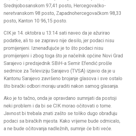
Srednjobosanskom 97,41 posto, Hercegovačko-
neretvanskom 98 posto, Zapadnohercegovačkom 98,33
posto, Kanton 10 96,15 posto.
CIK je 14. oktobra u 13:14 sati naveo da je ažurirao
podatke, ali to se zapravo nije desilo, jer podaci nisu
promijenjeni. Iznenađujuće je to što podaci nisu
promijenjeni i zbog toga što je načelnik općine Novi Grad
Sarajevo i predsjednik SBiH-a Semir Efendić prošle
sedmice za Televiziju Sarajevo (TVSA) izjavio da je u
Kantonu Sarajevo završeno brojanje glasova i sve ostalo
što birački odbori moraju uraditi nakon samog glasanja.
Ako je to tačno, onda je opravdano sumnjati da postoji
neki problem i da bi se CIK morao očitovati o tome.
Javnost bi trebala znati zašto se toliko dugo obrađuju
podaci sa biračkih mjesta. Kako vrijeme bude odmicalo,
a ne bude očitovanja nadležnih, sumnje će biti veće.