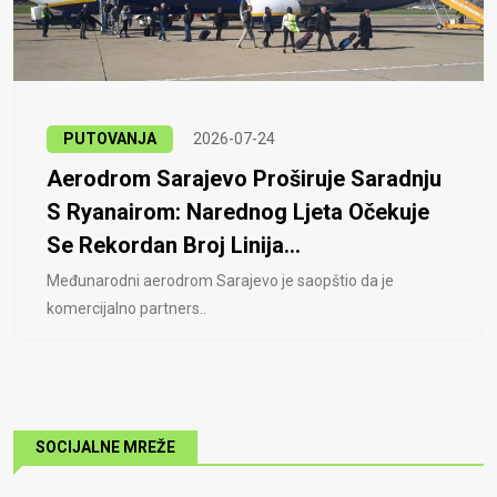
PUTOVANJA
2026-07-24
Aerodrom Sarajevo Proširuje Saradnju
S Ryanairom: Narednog Ljeta Očekuje
Se Rekordan Broj Linija...
Međunarodni aerodrom Sarajevo je saopštio da je
komercijalno partners..
SOCIJALNE MREŽE