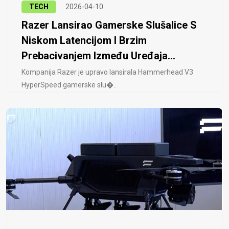
TECH
2026-04-10
Razer Lansirao Gamerske Slušalice S
Niskom Latencijom I Brzim
Prebacivanjem Između Uređaja...
Kompanija Razer je upravo lansirala Hammerhead V3
HyperSpeed ​​gamerske slu�..