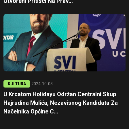
Otvoreni Pritisci Na Prav...
KULTURA
2024-10-03
U Krcatom Holidayu Održan Centralni Skup
Hajrudina Mulića, Nezavisnog Kandidata Za
Načelnika Općine C...