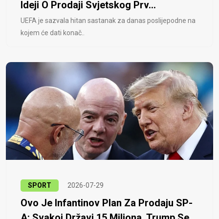
Ideji O Prodaji Svjetskog Prv...
UEFA je sazvala hitan sastanak za danas poslijepodne na
kojem će dati konač..
SPORT
2026-07-29
Ovo Je Infantinov Plan Za Prodaju SP-
A: Svakoj Državi 15 Miliona, Trump Se