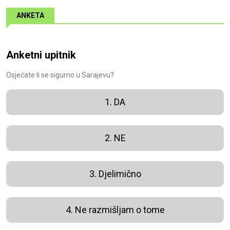
ANKETA
Anketni upitnik
Osjećate li se sigurno u Sarajevu?
1. DA
2. NE
3. Djelimično
4. Ne razmišljam o tome