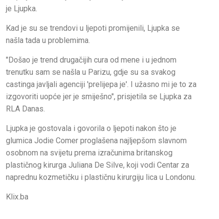
je Ljupka.
Kad je su se trendovi u ljepoti promijenili, Ljupka se
našla tada u problemima.
"Došao je trend drugačijih cura od mene i u jednom
trenutku sam se našla u Parizu, gdje su sa svakog
castinga javljali agenciji 'prelijepa je'. I užasno mi je to za
izgovoriti uopće jer je smiješno", prisjetila se Ljupka za
RLA Danas.
Ljupka je gostovala i govorila o ljepoti nakon što je
glumica Jodie Comer proglašena najljepšom slavnom
osobnom na svijetu prema izračunima britanskog
plastičnog kirurga Juliana De Silve, koji vodi Centar za
naprednu kozmetičku i plastičnu kirurgiju lica u Londonu.
Klix.ba