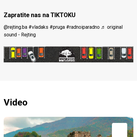
Zapratite nas na TIKTOKU
@rejting.ba
#vladaks
#pruga
#radnoiparadno
♬ original
sound - Rejting
Video