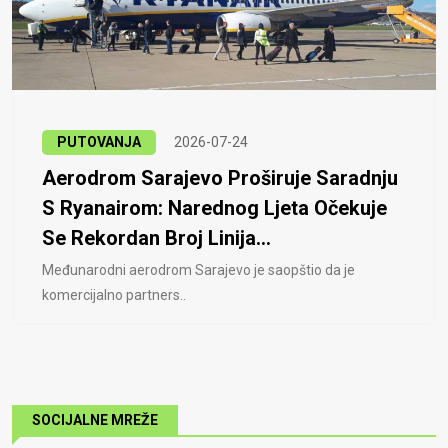
PUTOVANJA
2026-07-24
Aerodrom Sarajevo Proširuje Saradnju
S Ryanairom: Narednog Ljeta Očekuje
Se Rekordan Broj Linija...
Međunarodni aerodrom Sarajevo je saopštio da je
komercijalno partners..
SOCIJALNE MREŽE