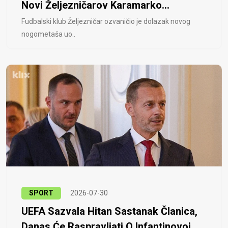
Novi Željezničarov Karamarko...
Fudbalski klub Željezničar ozvaničio je dolazak novog
nogometaša uo..
SPORT
2026-07-30
UEFA Sazvala Hitan Sastanak Članica,
Danas Će Raspravljati O Infantinovoj