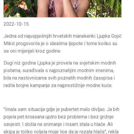
2022-10-15
Jedna od najuspješnijih hrvatskih manekenki Ljupka Gojić
Mikić progovorila je o idealima ljepote i tome koliko su
se oni mijenjali kroz godine.
Dugi niz godina Ljupka je provela na svjetskim modnih
pistama, surađivala s najpoznatijim modnim imenima,
bila na naslovnicama svih poznatih modnih časopisa i
radila brojne kampanje za najprestižnije modne kuće.
"Imala sam situacija gdje je pubertet malo divljao. Ja bih
pojela pet kroasana ujutro bez problema i bez grižnje
savjesti. I došla na snimanje i nisam stala u hlače. Ali
ekipa je toliko voljela moje lice da je rezala hlače", rekla