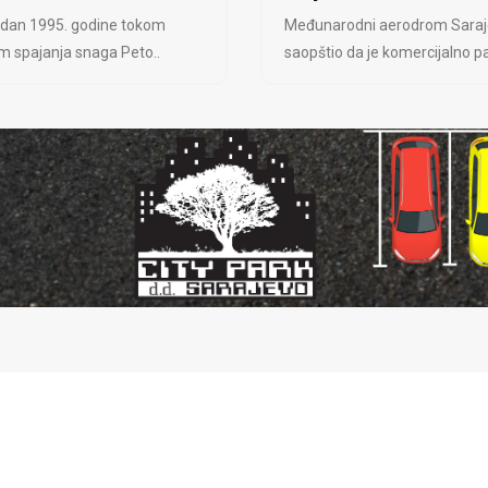
 dan 1995. godine tokom
Međunarodni aerodrom Saraj
jem spajanja snaga Peto..
saopštio da je komercijalno pa