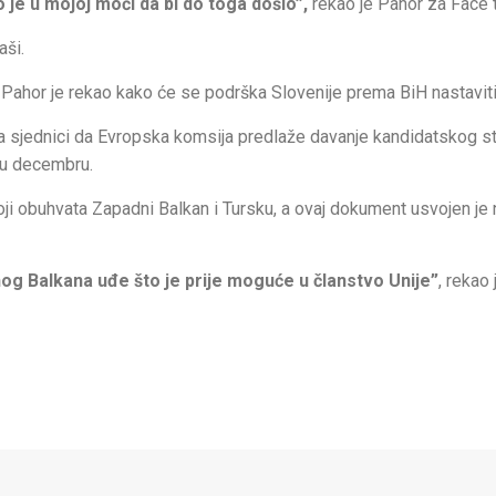
to je u mojoj moći da bi do toga došlo”,
rekao je Pahor za Face t
aši.
Pahor je rekao kako će se podrška Slovenije prema BiH nastaviti
 na sjednici da Evropska komsija predlaže davanje kandidatskog s
e u decembru.
oji obuhvata Zapadni Balkan i Tursku, a ovaj dokument usvojen je 
og Balkana uđe što je prije moguće u članstvo Unije”
, rekao 