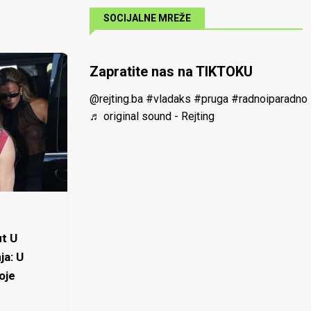
SOCIJALNE MREŽE
Zapratite nas na TIKTOKU
@rejting.ba
#vladaks
#pruga
#radnoiparadno
♬ original sound - Rejting
t U
ja: U
oje