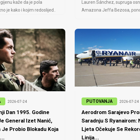
igijenu kaže da je pola
Lauren Sánchez, supruga osn
no je kako i kojim redoslijed..
Amazona Jeffa Bezosa, ponovo
A
PUTOVANJA
2026-07-24
2026-07-24
ji Dan 1995. Godine
Aerodrom Sarajevo Proš
e General Izet Nanić,
Saradnju S Ryanairom:
 Je Probio Blokadu Koja
Ljeta Očekuje Se Rekor
...
Linija...