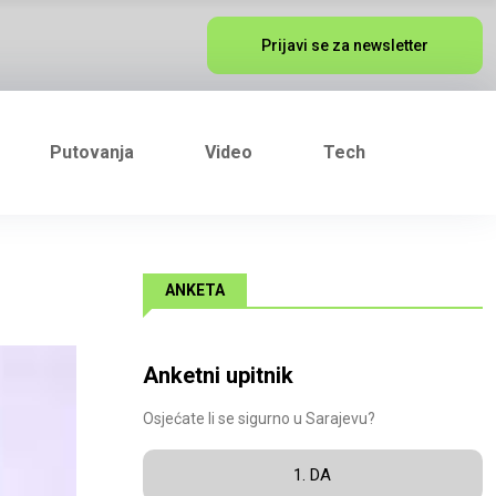
Prijavi se za newsletter
Putovanja
Video
Tech
ANKETA
Anketni upitnik
Osjećate li se sigurno u Sarajevu?
1. DA