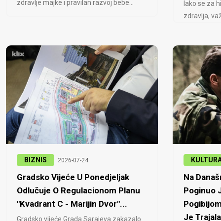
zdravlje majke i pravilan razvoj bebe...
Iako se za h
zdravlja, važ
BIZNIS
KULTUR
2026-07-24
Gradsko Vijeće U Ponedjeljak
Na Današn
Odlučuje O Regulacionom Planu
Poginuo J
"Kvadrant C - Marijin Dvor"...
Pogibijom
Je Trajala
Gradsko vijeće Grada Sarajeva zakazalo