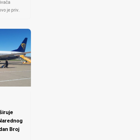
ivača
 je priv..
iruje
 Narednog
dan Broj