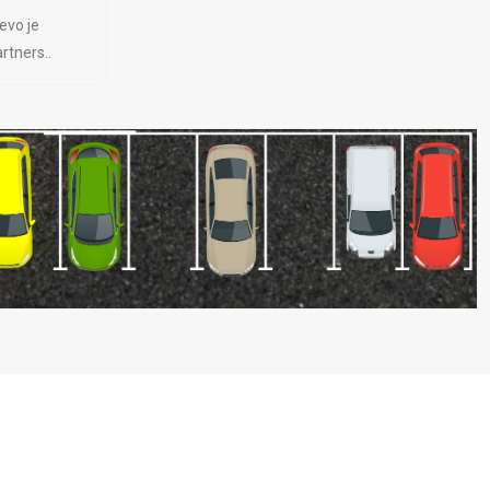
evo je
rtners..