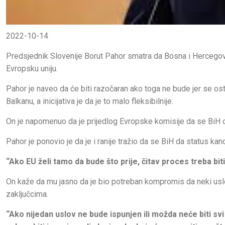
2022-10-14
Predsjednik Slovenije Borut Pahor smatra da Bosna i Hercegovi
Evropsku uniju.
Pahor je naveo da će biti razočaran ako toga ne bude jer se o
Balkanu, a inicijativa je da je to malo fleksibilnije.
On je napomenuo da je prijedlog Evropske komisije da se BiH dod
Pahor je ponovio je da je i ranije tražio da se BiH da status k
“Ako EU želi tamo da bude što prije, čitav proces treba biti 
On kaže da mu jasno da je bio potreban kompromis da neki uslov
zaključcima.
“Ako nijedan uslov ne bude ispunjen ili možda neće biti svi