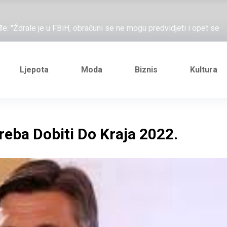
ažove, što me ne uhapsiš?"; "Prošetajmo Beogradom, Novim
đe: "Ždrale je u FBiH, obračuni se ne mogu predvidjeti i opet se
e novi Željezničarov Karamarko
nuo je general Izet Nanić, pogibijom je probio blokadu koja je
Ljepota
Moda
Biznis
Kultura
ažove, što me ne uhapsiš?"; "Prošetajmo Beogradom, Novim
đe: "Ždrale je u FBiH, obračuni se ne mogu predvidjeti i opet se
reba Dobiti Do Kraja 2022.
e novi Željezničarov Karamarko