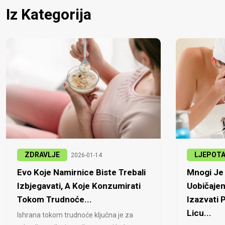
Iz Kategorija
ZDRAVLJE
LJEPOT
2026-01-14
Evo Koje Namirnice Biste Trebali
Mnogi Je 
Izbjegavati, A Koje Konzumirati
Uobičajen
Tokom Trudnoće...
Izazvati
Licu...
Ishrana tokom trudnoće ključna je za