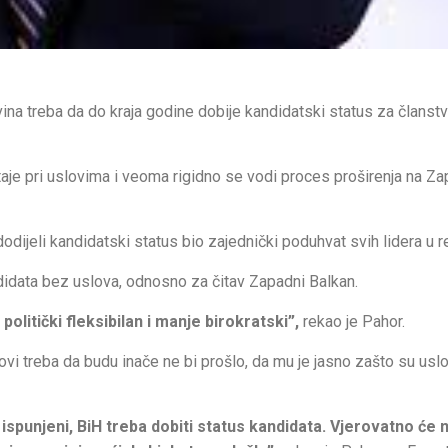
na treba da do kraja godine dobije kandidatski status za članstv
staje pri uslovima i veoma rigidno se vodi proces proširenja na 
ijeli kandidatski status bio zajednički poduhvat svih lidera u reg
andidata bez uslova, odnosno za čitav Zapadni Balkan.
politički fleksibilan i manje birokratski”,
rekao je Pahor.
i treba da budu inače ne bi prošlo, da mu je jasno zašto su uslo
 ispunjeni, BiH treba dobiti status kandidata. Vjerovatno će 