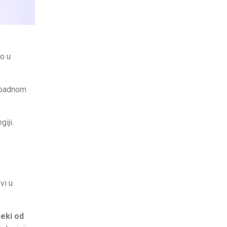
o u
Zapadnom
iji.
vi u
neki od