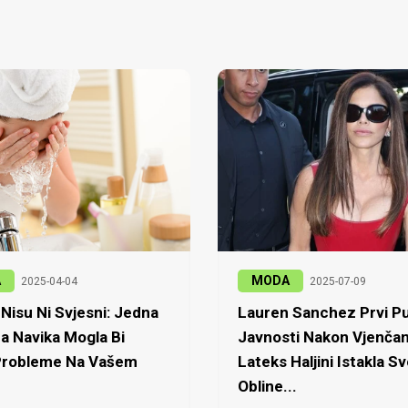
A
MODA
2025-04-04
2025-07-09
Nisu Ni Svjesni: Jedna
Lauren Sanchez Prvi Pu
a Navika Mogla Bi
Javnosti Nakon Vjenčan
 Probleme Na Vašem
Lateks Haljini Istakla Sv
Obline...