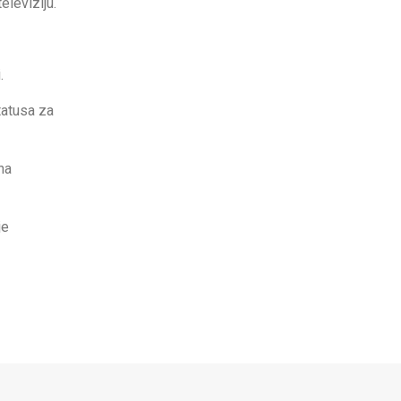
eleviziju.
.
tatusa za
na
je