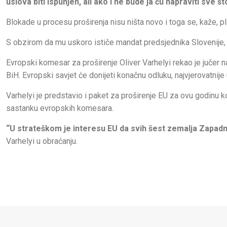
uslova biti ispunjen, ali ako i ne bude ja ću napraviti sve š
Blokade u procesu proširenja nisu ništa novo i toga se, kaže, pl
S obzirom da mu uskoro ističe mandat predsjednika Slovenije, 
Evropski komesar za proširenje Oliver Varhelyi rekao je jučer
BiH. Evropski savjet će donijeti konačnu odluku, najvjerovatnij
Varhelyi je predstavio i paket za proširenje EU za ovu godinu k
sastanku evropskih komesara.
“U strateškom je interesu EU da svih šest zemalja Zapadn
Varhelyi u obraćanju.