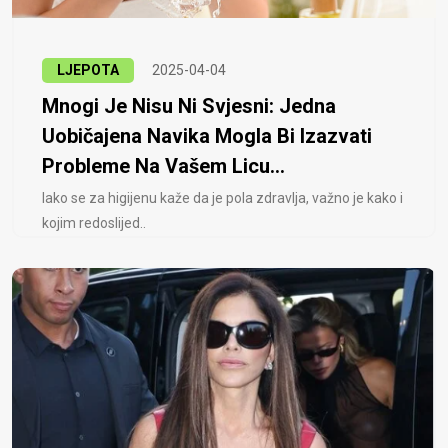
LJEPOTA
2025-04-04
Mnogi Je Nisu Ni Svjesni: Jedna
Uobičajena Navika Mogla Bi Izazvati
Probleme Na Vašem Licu...
Iako se za higijenu kaže da je pola zdravlja, važno je kako i
kojim redoslijed..