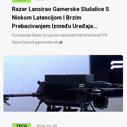
Razer Lansirao Gamerske Slušalice S
Niskom Latencijom I Brzim
Prebacivanjem Između Uređaja...
Kompanija Razer je upravo lansirala Hammerhead V3
HyperSpeed ​​gamerske slu�..
TECH
2026-01-05