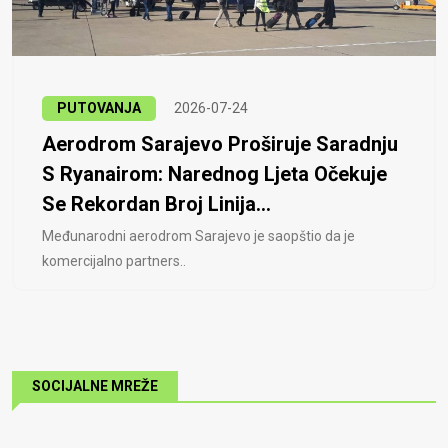
PUTOVANJA
2026-07-24
Aerodrom Sarajevo Proširuje Saradnju
S Ryanairom: Narednog Ljeta Očekuje
Se Rekordan Broj Linija...
Međunarodni aerodrom Sarajevo je saopštio da je
komercijalno partners..
SOCIJALNE MREŽE