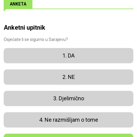
ANKETA
Anketni upitnik
Osjećate li se sigurno u Sarajevu?
1. DA
2. NE
3. Djelimično
4. Ne razmišljam o tome