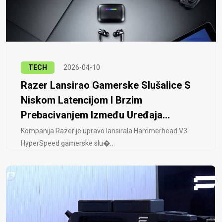
TECH
2026-04-10
Razer Lansirao Gamerske Slušalice S
Niskom Latencijom I Brzim
Prebacivanjem Između Uređaja...
Kompanija Razer je upravo lansirala Hammerhead V3
HyperSpeed ​​gamerske slu�..