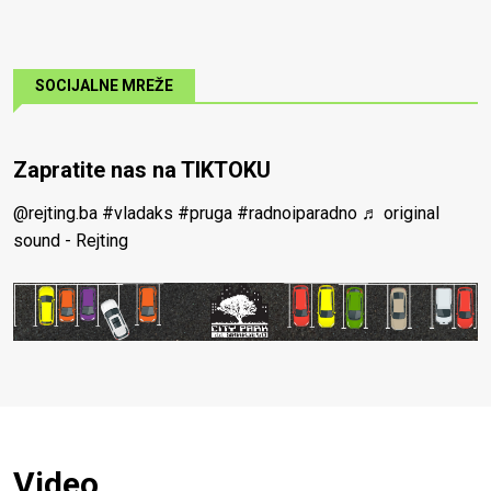
SOCIJALNE MREŽE
Zapratite nas na TIKTOKU
@rejting.ba
#vladaks
#pruga
#radnoiparadno
♬ original
sound - Rejting
Video