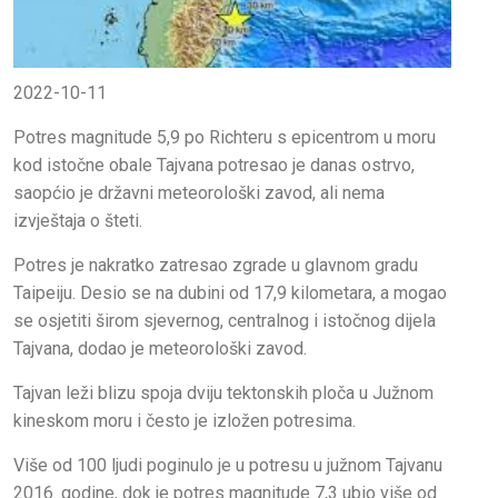
2022-10-11
Potres magnitude 5,9 po Richteru s epicentrom u moru
kod istočne obale Tajvana potresao je danas ostrvo,
saopćio je državni meteorološki zavod, ali nema
izvještaja o šteti.
Potres je nakratko zatresao zgrade u glavnom gradu
Taipeiju. Desio se na dubini od 17,9 kilometara, a mogao
se osjetiti širom sjevernog, centralnog i istočnog dijela
Tajvana, dodao je meteorološki zavod.
Tajvan leži blizu spoja dviju tektonskih ploča u Južnom
kineskom moru i često je izložen potresima.
Više od 100 ljudi poginulo je u potresu u južnom Tajvanu
2016. godine, dok je potres magnitude 7,3 ubio više od