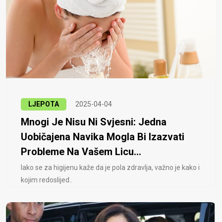
LJEPOTA
2025-04-04
Mnogi Je Nisu Ni Svjesni: Jedna
Uobičajena Navika Mogla Bi Izazvati
Probleme Na Vašem Licu...
Iako se za higijenu kaže da je pola zdravlja, važno je kako i
kojim redoslijed..