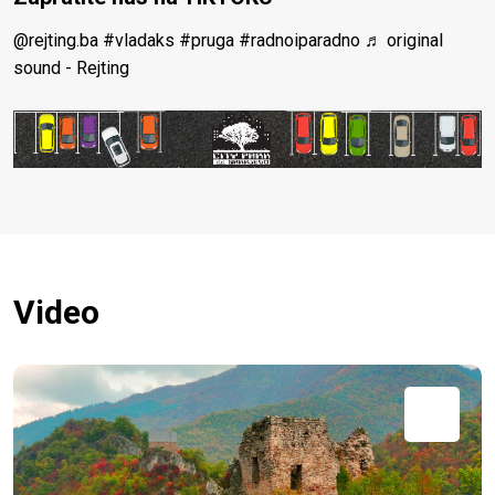
@rejting.ba
#vladaks
#pruga
#radnoiparadno
♬ original
sound - Rejting
Video