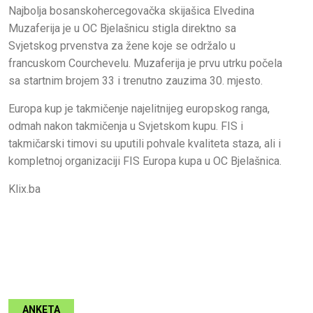
Najbolja bosanskohercegovačka skijašica Elvedina
Muzaferija je u OC Bjelašnicu stigla direktno sa
Svjetskog prvenstva za žene koje se održalo u
francuskom Courchevelu. Muzaferija je prvu utrku počela
sa startnim brojem 33 i trenutno zauzima 30. mjesto.
Europa kup je takmičenje najelitnijeg europskog ranga,
odmah nakon takmičenja u Svjetskom kupu. FIS i
takmičarski timovi su uputili pohvale kvaliteta staza, ali i
kompletnoj organizaciji FIS Europa kupa u OC Bjelašnica.
Klix.ba
ANKETA