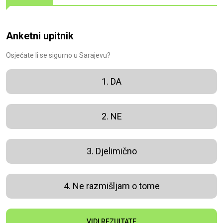
Anketni upitnik
Osjećate li se sigurno u Sarajevu?
1. DA
2. NE
3. Djelimično
4. Ne razmišljam o tome
VIDI REZULTATE