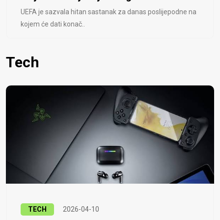
UEFA je sazvala hitan sastanak za danas poslijepodne na
kojem će dati konač..
Tech
TECH
2026-04-10