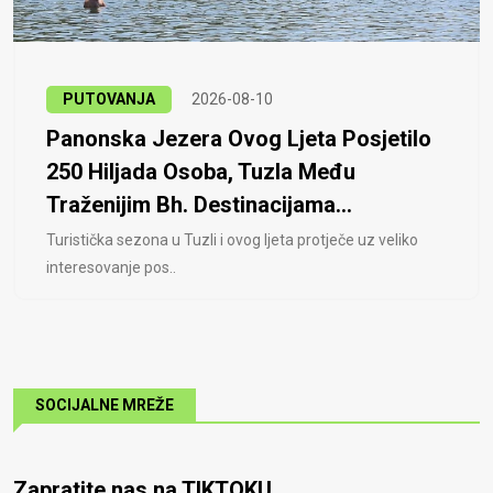
PUTOVANJA
2026-08-10
Panonska Jezera Ovog Ljeta Posjetilo
250 Hiljada Osoba, Tuzla Među
Traženijim Bh. Destinacijama...
Turistička sezona u Tuzli i ovog ljeta protječe uz veliko
interesovanje pos..
SOCIJALNE MREŽE
Zapratite nas na TIKTOKU