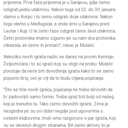
priprema. Prva faza priprema je u Sarajevu, gdje ćemo
odigrati jednu utakmicu. Nakon toga od 22. do 30. januara
idemo u Konjic i tu ćemo odigrati dvije utakmice. Nakon
toga idemo u Međugorje, a onda smo u Sarajevu pred
Leotar i Kup. U te četiri faze odigrat ćemo šest utakmica.
Četiri protivnika imamo sigurno jer su nam dva protivnika
otkazala, ali ćemo ih pronaći", rekao je Mulalić.
Nekoliko novih igrača našlo se danas na prvom treningu
Željezničara i to su igrači koji su stigli na probu. Mulalić
poručuje da neće biti dovođenja igrača kako bi se samo
popunio broj, već je cilj da to budu ciljana pojačanja.
"Što se tiče novih igrača, pojačanja ne treba dovoditi da
bi zadovoljili samo formu. Treba igrač biti bolji od našeg
koji je trenutno tu. Tako ćemo dovoditi igrače. Zima je
nezgodna jer su svi dobri negdje pod ugovorima s
ostalim klubovima. Imali smo razgovore s par igrača, koji
su se okrenuli drugim stranama. Bit ćemo aktivni, to je