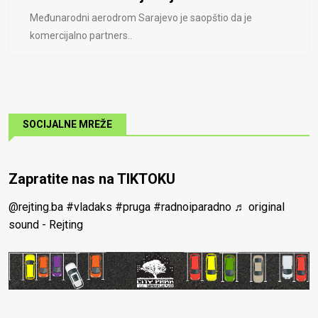
Međunarodni aerodrom Sarajevo je saopštio da je
komercijalno partners..
SOCIJALNE MREŽE
Zapratite nas na TIKTOKU
@rejting.ba
#vladaks
#pruga
#radnoiparadno
♬ original
sound - Rejting