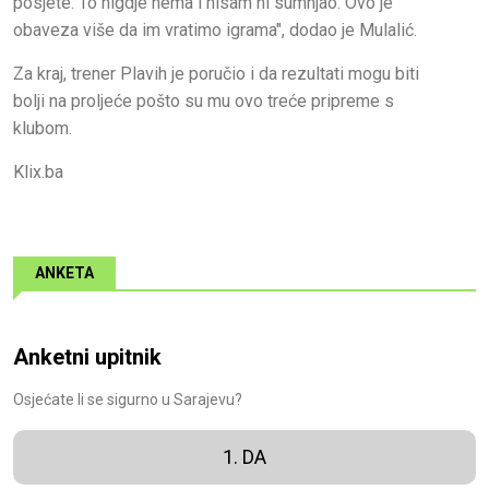
posjete. To nigdje nema i nisam ni sumnjao. Ovo je
obaveza više da im vratimo igrama", dodao je Mulalić.
Za kraj, trener Plavih je poručio i da rezultati mogu biti
bolji na proljeće pošto su mu ovo treće pripreme s
klubom.
Klix.ba
ANKETA
Anketni upitnik
Osjećate li se sigurno u Sarajevu?
1. DA