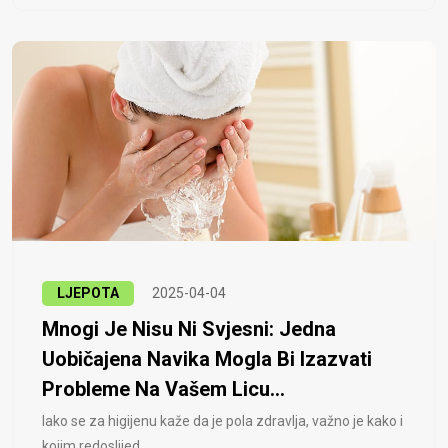
LJEPOTA
2025-04-04
Mnogi Je Nisu Ni Svjesni: Jedna
Uobičajena Navika Mogla Bi Izazvati
Probleme Na Vašem Licu...
Iako se za higijenu kaže da je pola zdravlja, važno je kako i
kojim redoslijed..