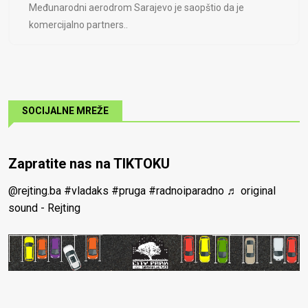
Međunarodni aerodrom Sarajevo je saopštio da je
komercijalno partners..
SOCIJALNE MREŽE
Zapratite nas na TIKTOKU
@rejting.ba
#vladaks
#pruga
#radnoiparadno
♬ original
sound - Rejting