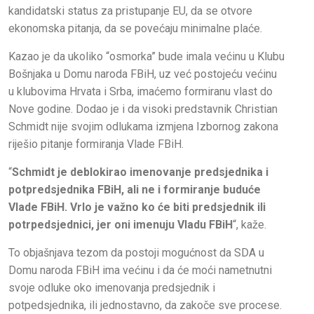
kandidatski status za pristupanje EU, da se otvore
ekonomska pitanja, da se povećaju minimalne plaće.
Kazao je da ukoliko “osmorka” bude imala većinu u Klubu
Bošnjaka u Domu naroda FBiH, uz već postojeću većinu
u klubovima Hrvata i Srba, imaćemo formiranu vlast do
Nove godine. Dodao je i da visoki predstavnik Christian
Schmidt nije svojim odlukama izmjena Izbornog zakona
riješio pitanje formiranja Vlade FBiH.
“
Schmidt je deblokirao imenovanje predsjednika i
potpredsjednika FBiH, ali ne i formiranje buduće
Vlade FBiH. Vrlo je važno ko će biti predsjednik ili
potrpedsjednici, jer oni imenuju Vladu FBiH
“, kaže.
To objašnjava tezom da postoji mogućnost da SDA u
Domu naroda FBiH ima većinu i da će moći nametnutni
svoje odluke oko imenovanja predsjednik i
potpedsjednika, ili jednostavno, da zakoče sve procese.