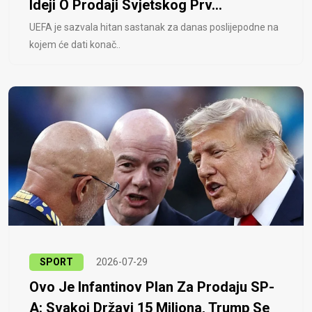
Ideji O Prodaji Svjetskog Prv...
UEFA je sazvala hitan sastanak za danas poslijepodne na
kojem će dati konač..
SPORT
2026-07-29
Ovo Je Infantinov Plan Za Prodaju SP-
A: Svakoj Državi 15 Miliona, Trump Se