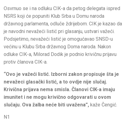
Osvrnuo se i na odluku CIK-a da petog delegata ispred
NSRS koji će popuniti Klub Srba u Domu naroda
državnog parlamenta, odluče ždrijebom. CIK je kazao da
je navodni nevažeći listić pri glasanju, ustvari važeći.
Podsjetimo, nevažeći listić je omogućavao SNSD-u
većinu u Klubu Srba državnog Doma naroda. Nakon
odluke CIK-a, Milorad Dodik je podnio krivičnu prijavu
protiv članova CIK-a.
“Ovo je važeći listić. Izborni zakon propisuje šta je
nevažeci glasački listić, a to ovdje nije slučaj.
Krivična prijava nema smisla. Članovi CIK-a imaju
imunitet i ne mogu krivično odgovarati u ovom
slučaju. Ova žalba neće biti uvažena”,
kaže Čengić.
N1