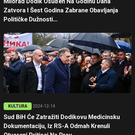
Milorad Dodik Osuđen Na Godinu Dana
Zatvora I Šest Godina Zabrane Obavljanja
Političke Dužnosti...
KULTURA
2024-12-14
Sud BiH Će Zatražiti Dodikovu Medicinsku
Dokumentaciju, Iz RS-A Odmah Krenuli
Otvoreni Pritisci Na Prav...