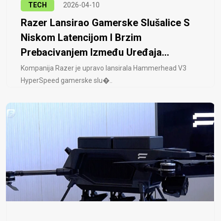
TECH
2026-04-10
Razer Lansirao Gamerske Slušalice S
Niskom Latencijom I Brzim
Prebacivanjem Između Uređaja...
Kompanija Razer je upravo lansirala Hammerhead V3
HyperSpeed ​​gamerske slu�..