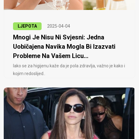
LJEPOTA
2025-04-04
Mnogi Je Nisu Ni Svjesni: Jedna
Uobičajena Navika Mogla Bi Izazvati
Probleme Na Vašem Licu...
Iako se za higijenu kaže da je pola zdravlja, važno je kako i
kojim redoslijed..