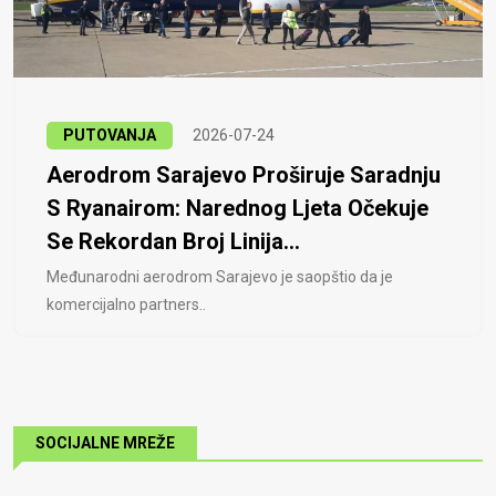
PUTOVANJA
2026-07-24
Aerodrom Sarajevo Proširuje Saradnju
S Ryanairom: Narednog Ljeta Očekuje
Se Rekordan Broj Linija...
Međunarodni aerodrom Sarajevo je saopštio da je
komercijalno partners..
SOCIJALNE MREŽE