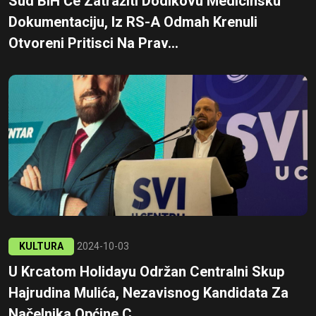
Sud BiH Će Zatražiti Dodikovu Medicinsku
Dokumentaciju, Iz RS-A Odmah Krenuli
Otvoreni Pritisci Na Prav...
KULTURA
2024-10-03
U Krcatom Holidayu Održan Centralni Skup
Hajrudina Mulića, Nezavisnog Kandidata Za
Načelnika Općine C...