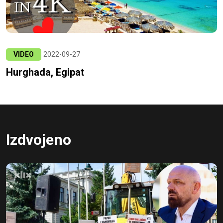
VIDEO
2022-09-27
Hurghada, Egipat
Izdvojeno