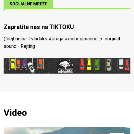
SOCIJALNE MREŽE
Zapratite nas na TIKTOKU
@rejting.ba
#vladaks
#pruga
#radnoiparadno
♬ original
sound - Rejting
Video