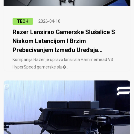
TECH
2026-04-10
Razer Lansirao Gamerske Slušalice S
Niskom Latencijom I Brzim
Prebacivanjem Između Uređaja...
Kompanija Razer je upravo lansirala Hammerhead V3
HyperSpeed ​​gamerske slu�..