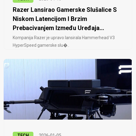
Razer Lansirao Gamerske Slušalice S
Niskom Latencijom I Brzim
Prebacivanjem Između Uređaja...
Kompanija Razer je upravo lansirala Hammerhead V3
HyperSpeed ​​gamerske slu�..
TECH
2026-01-05