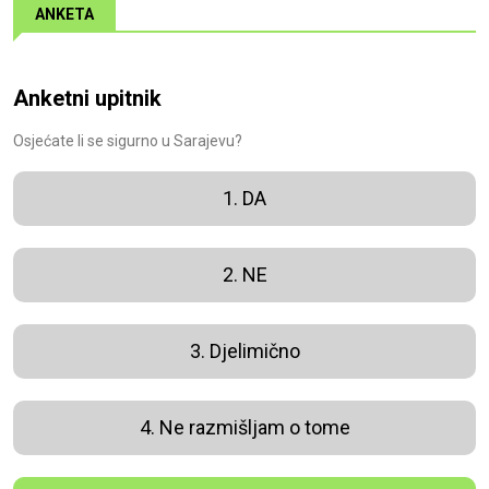
ANKETA
Anketni upitnik
Osjećate li se sigurno u Sarajevu?
1. DA
2. NE
3. Djelimično
4. Ne razmišljam o tome