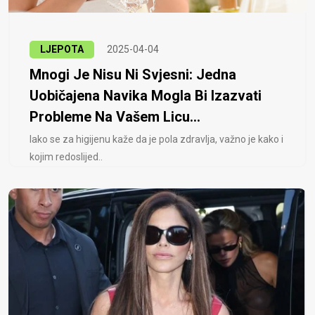
LJEPOTA
2025-04-04
Mnogi Je Nisu Ni Svjesni: Jedna
Uobičajena Navika Mogla Bi Izazvati
Probleme Na Vašem Licu...
Iako se za higijenu kaže da je pola zdravlja, važno je kako i
kojim redoslijed..