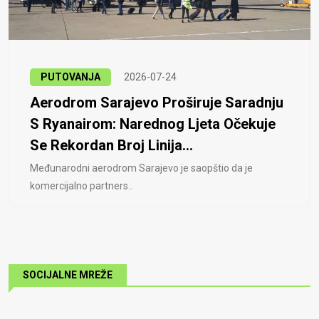
PUTOVANJA
2026-07-24
Aerodrom Sarajevo Proširuje Saradnju
S Ryanairom: Narednog Ljeta Očekuje
Se Rekordan Broj Linija...
Međunarodni aerodrom Sarajevo je saopštio da je
komercijalno partners..
SOCIJALNE MREŽE