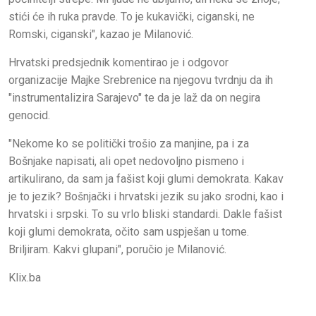
stići će ih ruka pravde. To je kukavički, ciganski, ne
Romski, ciganski", kazao je Milanović.
Hrvatski predsjednik komentirao je i odgovor
organizacije Majke Srebrenice na njegovu tvrdnju da ih
"instrumentalizira Sarajevo" te da je laž da on negira
genocid.
"Nekome ko se politički trošio za manjine, pa i za
Bošnjake napisati, ali opet nedovoljno pismeno i
artikulirano, da sam ja fašist koji glumi demokrata. Kakav
je to jezik? Bošnjački i hrvatski jezik su jako srodni, kao i
hrvatski i srpski. To su vrlo bliski standardi. Dakle fašist
koji glumi demokrata, očito sam uspješan u tome.
Briljiram. Kakvi glupani", poručio je Milanović.
Klix.ba