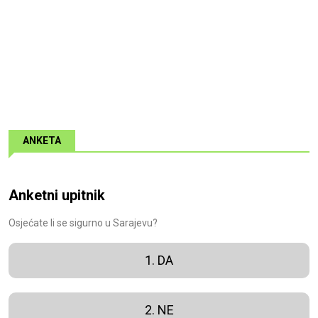
ANKETA
Anketni upitnik
Osjećate li se sigurno u Sarajevu?
1. DA
2. NE