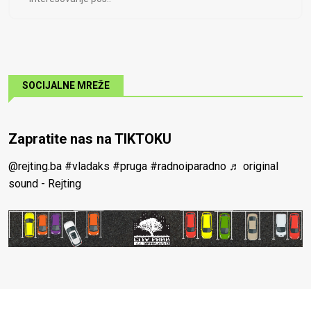
SOCIJALNE MREŽE
Zapratite nas na TIKTOKU
@rejting.ba
#vladaks
#pruga
#radnoiparadno
♬ original
sound - Rejting