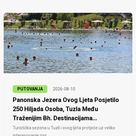
PUTOVANJA
2026-08-10
Panonska Jezera Ovog Ljeta Posjetilo
250 Hiljada Osoba, Tuzla Među
Traženijim Bh. Destinacijama...
Turistička sezona u Tuzli i ovog ljeta protječe uz veliko
interesovanje pos..