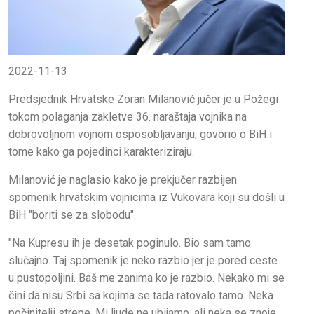
2022-11-13
Predsjednik Hrvatske Zoran Milanović jučer je u Požegi
tokom polaganja zakletve 36. naraštaja vojnika na
dobrovoljnom vojnom osposobljavanju, govorio o BiH i
tome kako ga pojedinci karakteriziraju.
Milanović je naglasio kako je prekjučer razbijen
spomenik hrvatskim vojnicima iz Vukovara koji su došli u
BiH "boriti se za slobodu".
"Na Kupresu ih je desetak poginulo. Bio sam tamo
slučajno. Taj spomenik je neko razbio jer je pored ceste
u pustopoljini. Baš me zanima ko je razbio. Nekako mi se
čini da nisu Srbi sa kojima se tada ratovalo tamo. Neka
počinitelji strepe. Mi ljude ne ubijamo, ali neka se znoje,