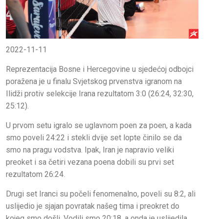
2022-11-11
Reprezentacija Bosne i Hercegovine u sjedećoj odbojci
poražena je u finalu Svjetskog prvenstva igranom na
Ilidži protiv selekcije Irana rezultatom 3:0 (26:24, 32:30,
25:12).
U prvom setu igralo se uglavnom poen za poen, a kada
smo poveli 24:22 i stekli dvije set lopte činilo se da
smo na pragu vodstva. Ipak, Iran je napravio veliki
preoket i sa četiri vezana poena dobili su prvi set
rezultatom 26:24.
Drugi set Iranci su počeli fenomenalno, poveli su 8:2, ali
uslijedio je sjajan povratak našeg tima i preokret do
kojeg smo došli. Vodili smo 20:18, a onda je uslijedila