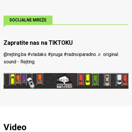
SOCIJALNE MREŽE
Zapratite nas na TIKTOKU
@rejting.ba
#vladaks
#pruga
#radnoiparadno
♬ original
sound - Rejting
Video