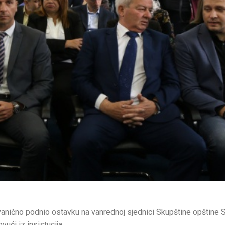
vanično podnio ostavku na vanrednoj sjednici Skupštine opštine 
ući iz insistucija.