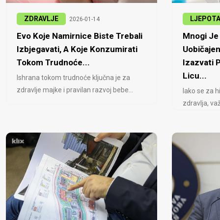
ZDRAVLJE
LJEPOT
2026-01-14
Evo Koje Namirnice Biste Trebali
Mnogi Je 
Izbjegavati, A Koje Konzumirati
Uobičajen
Tokom Trudnoće...
Izazvati
Licu...
Ishrana tokom trudnoće ključna je za
zdravlje majke i pravilan razvoj bebe...
Iako se za h
zdravlja, važ