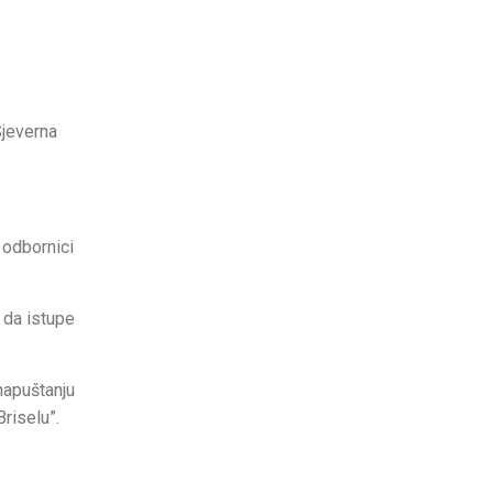
Sjeverna
 odbornici
 da istupe
napuštanju
riselu”.