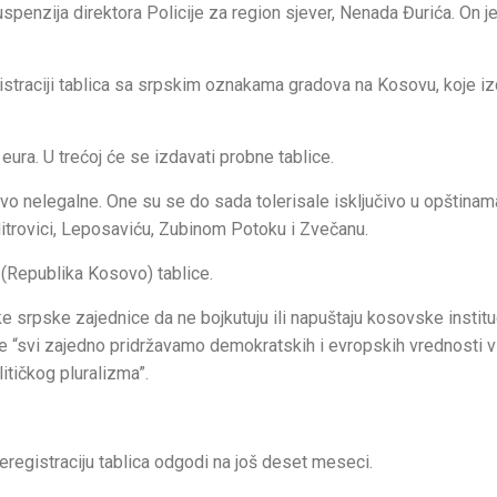
uspenzija direktora Policije za region sjever, Nenada Đurića. On j
straciji tablica sa srpskim oznakama gradova na Kosovu, koje iz
eura. U trećoj će se izdavati probne tablice.
o nelegalne. One su se do sada tolerisale isključivo u opštinam
itrovici, Leposaviću, Zubinom Potoku i Zvečanu.
S (Republika Kosovo) tablice.
e srpske zajednice da ne bojkutuju ili napuštaju kosovske instituc
a se “svi zajedno pridržavamo demokratskih i evropskih vrednosti 
itičkog pluralizma”.
eregistraciju tablica odgodi na još deset meseci.