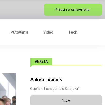
Prijavi se za newsletter
Putovanja
Video
Tech
ANKETA
Anketni upitnik
Osjećate li se sigurno u Sarajevu?
1. DA