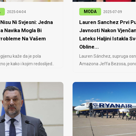
A
MODA
2025-04-04
2025-07-09
Nisu Ni Svjesni: Jedna
Lauren Sanchez Prvi Pu
a Navika Mogla Bi
Javnosti Nakon Vjenčan
 Probleme Na Vašem
Lateks Haljini Istakla Sv
Obline...
igijenu kaže da je pola
Lauren Sánchez, supruga osn
no je kako i kojim redoslijed..
Amazona Jeffa Bezosa, ponovo