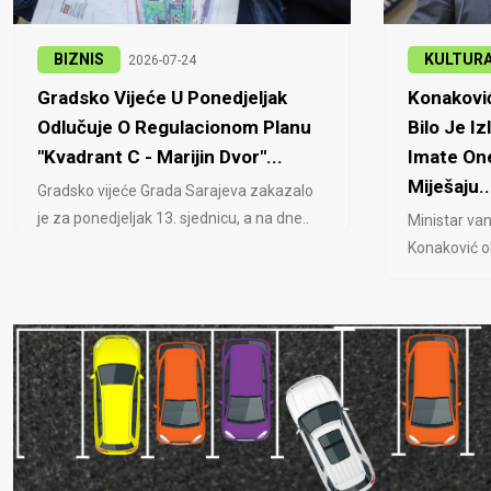
BIZNIS
KULTUR
2026-07-24
Gradsko Vijeće U Ponedjeljak
Konaković
Odlučuje O Regulacionom Planu
Bilo Je Iz
"Kvadrant C - Marijin Dvor"...
Imate One
Miješaju..
Gradsko vijeće Grada Sarajeva zakazalo
je za ponedjeljak 13. sjednicu, a na dne..
Ministar van
Konaković ob