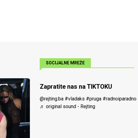
SOCIJALNE MREŽE
Zapratite nas na TIKTOKU
@rejting.ba
#vladaks
#pruga
#radnoiparadno
♬ original sound - Rejting