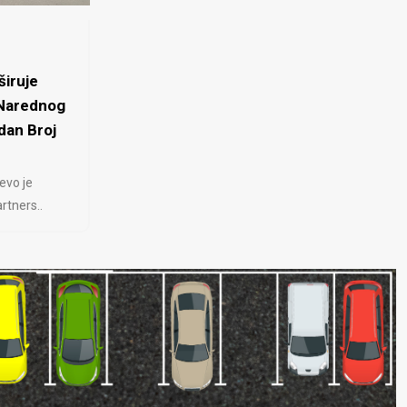
iruje
 Narednog
dan Broj
evo je
rtners..