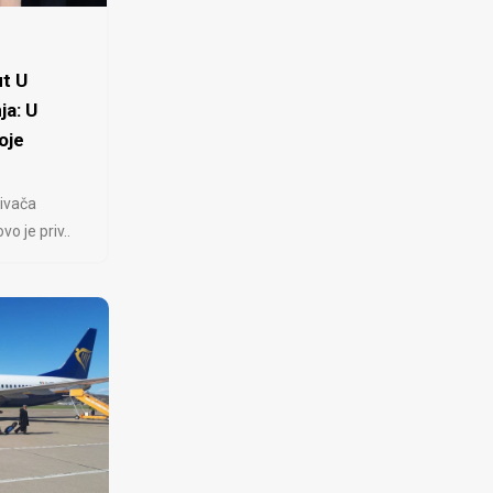
t U
ja: U
oje
ivača
 je priv..