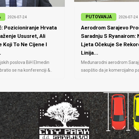
A
PUTOVANJA
2026-07-24
2026-07-24
: Pozicioniranje Hrvata
Aerodrom Sarajevo Proš
laženje Ususret, Ali
Saradnju S Ryanairom:
 Koji To Ne Cijene I
Ljeta Očekuje Se Rekor
.
Linija...
jskih poslova BiH Elmedin
Međunarodni aerodrom Saraj
ratio se na konferenciji &..
saopštio da je komercijalno pa