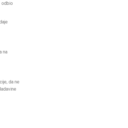
e odbio
daje
a na
ije, da ne
vladavine