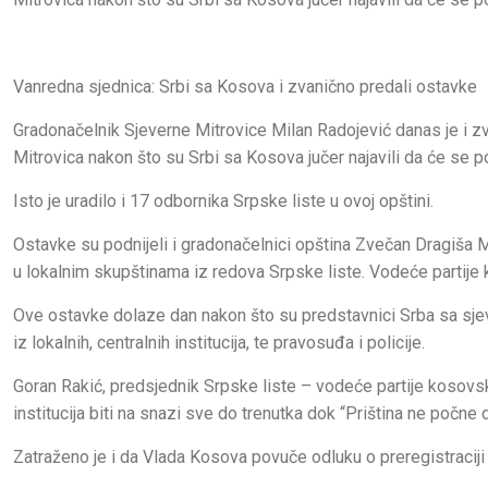
Vanredna sjednica: Srbi sa Kosova i zvanično predali ostavke
Gradonačelnik Sjeverne Mitrovice Milan Radojević danas je i z
Mitrovica nakon što su Srbi sa Kosova jučer najavili da će se pov
Isto je uradilo i 17 odbornika Srpske liste u ovoj opštini.
Ostavke su podnijeli i gradonačelnici opština Zvečan Dragiša M
u lokalnim skupštinama iz redova Srpske liste. Vodeće partije
Ove ostavke dolaze dan nakon što su predstavnici Srba sa sje
iz lokalnih, centralnih institucija, te pravosuđa i policije.
Goran Rakić, predsjednik Srpske liste – vodeće partije kosovs
institucija biti na snazi sve do trenutka dok “Priština ne poč
Zatraženo je i da Vlada Kosova povuče odluku o preregistraciji