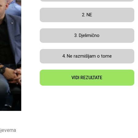
2. NE
3. Djelimično
4. Ne razmišljam o tome
VIDI REZULTATE
Sjeverna