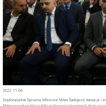
2022-11-06
Gradonačelnik Sjeverne Mitrovice Milan Radojević danas je i z
Mitrovica nakon što su Srbi sa Kosova jučer najavili da će se pov