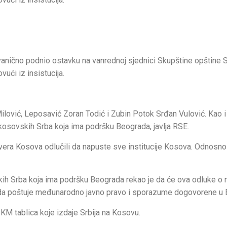
vanično podnio ostavku na vanrednoj sjednici Skupštine opštine 
ući iz insistucija.
ilović, Leposavić Zoran Todić i Zubin Potok Srđan Vulović. Kao i
 kosovskih Srba koja ima podršku Beograda, javlja RSE.
vera Kosova odlučili da napuste sve institucije Kosova. Odnosno
kih Srba koja ima podršku Beograda rekao je da će ova odluke o 
ne da poštuje međunarodno javno pravo i sporazume dogovorene u B
 KM tablica koje izdaje Srbija na Kosovu.