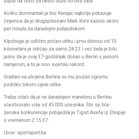
uspio da istrči za nešto duže od dva sata.
Koliko dominantan je bio Kenijac najbolje pokazuje
činjenica da je drugoplasirani Mark Korir kasnio skoro
pet minuta za današnjim pobjednikom.
Kipchoge je odlično počeo utrku i prvu dionicu od 10
kilometara je istrčao za samo 28:23 i već tada je bilo
jasno da je ovaj 37-godišnjak došao u Berlin s jasnom
namjerom, a to je novi svjetski rekord.
Građani na ulicama Berlina su mu pružali ogromu
podršku tokom cijele utrke.
Treba istaći da je na današnjem maratonu u Berlinu
učestvovalo više od 45.000 učesnika. Što se tiče
ženske konkurencije pobijedila je Tigist Asefa iz Etiopije
s vremenom 2:15:37.
Izvor: sportsport.ba