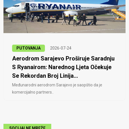
PUTOVANJA
2026-07-24
Aerodrom Sarajevo Proširuje Saradnju
S Ryanairom: Narednog Ljeta Očekuje
Se Rekordan Broj Linija...
Međunarodni aerodrom Sarajevo je saopštio da je
komercijalno partners..
SOCIJALNE MREŽE