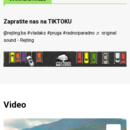
Zapratite nas na TIKTOKU
@rejting.ba
#vladaks
#pruga
#radnoiparadno
♬ original
sound - Rejting
Video