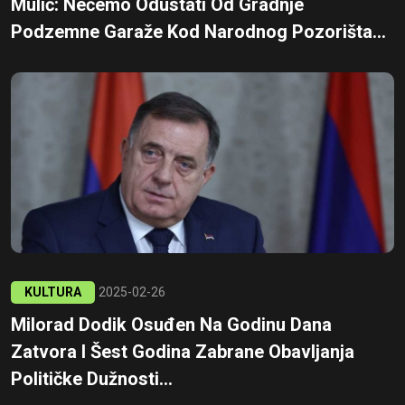
Mulić: Nećemo Odustati Od Gradnje
Podzemne Garaže Kod Narodnog Pozorišta...
KULTURA
2025-02-26
Milorad Dodik Osuđen Na Godinu Dana
Zatvora I Šest Godina Zabrane Obavljanja
Političke Dužnosti...