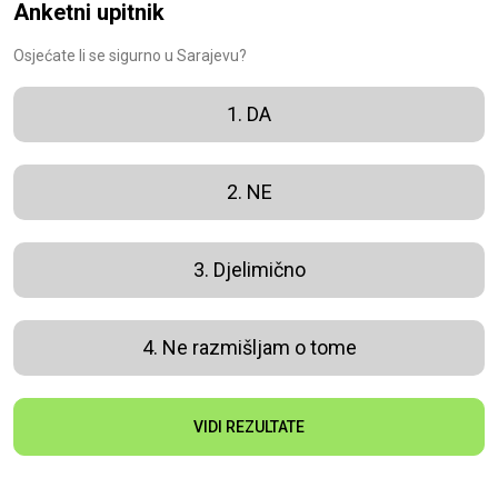
Anketni upitnik
Osjećate li se sigurno u Sarajevu?
1. DA
2. NE
3. Djelimično
4. Ne razmišljam o tome
VIDI REZULTATE