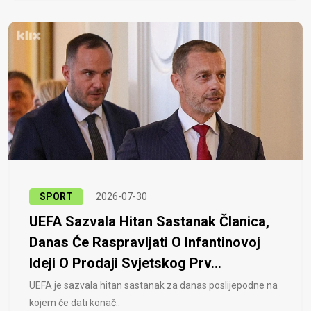
SPORT
2026-07-30
UEFA Sazvala Hitan Sastanak Članica,
Danas Će Raspravljati O Infantinovoj
Ideji O Prodaji Svjetskog Prv...
UEFA je sazvala hitan sastanak za danas poslijepodne na
kojem će dati konač..