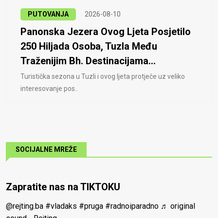
PUTOVANJA
2026-08-10
Panonska Jezera Ovog Ljeta Posjetilo
250 Hiljada Osoba, Tuzla Među
Traženijim Bh. Destinacijama...
Turistička sezona u Tuzli i ovog ljeta protječe uz veliko
interesovanje pos..
SOCIJALNE MREŽE
Zapratite nas na TIKTOKU
@rejting.ba
#vladaks
#pruga
#radnoiparadno
♬ original