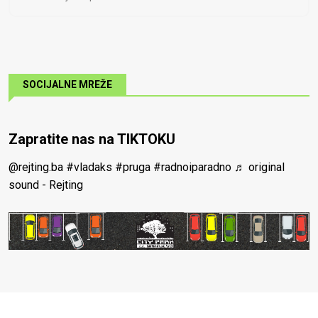
SOCIJALNE MREŽE
Zapratite nas na TIKTOKU
@rejting.ba
#vladaks
#pruga
#radnoiparadno
♬ original
sound - Rejting