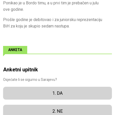
Ponikao je u Bordo timu, a u prvi tim je prebačen u julu
ove godine.
Prošle godine je debitovao i za juniorsku reprezentaciju
BiH za koju je skupio sedam nastupa.
ANKETA
Anketni upitnik
Osjećate li se sigurno u Sarajevu?
1. DA
2. NE