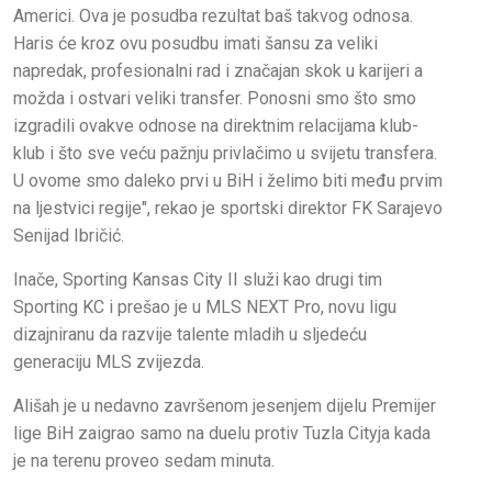
Americi. Ova je posudba rezultat baš takvog odnosa.
Haris će kroz ovu posudbu imati šansu za veliki
napredak, profesionalni rad i značajan skok u karijeri a
možda i ostvari veliki transfer. Ponosni smo što smo
izgradili ovakve odnose na direktnim relacijama klub-
klub i što sve veću pažnju privlačimo u svijetu transfera.
U ovome smo daleko prvi u BiH i želimo biti među prvim
na ljestvici regije", rekao je sportski direktor FK Sarajevo
Senijad Ibričić.
Inače, Sporting Kansas City II služi kao drugi tim
Sporting KC i prešao je u MLS NEXT Pro, novu ligu
dizajniranu da razvije talente mladih u sljedeću
generaciju MLS zvijezda.
Ališah je u nedavno završenom jesenjem dijelu Premijer
lige BiH zaigrao samo na duelu protiv Tuzla Cityja kada
je na terenu proveo sedam minuta.