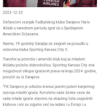
2023-12-22
Defanzivni veznjak Fudbalskog kluba Sarajevo Haris
Ališah u narednom periodu igrat će u Sjedinjenim
Američkim Državama.
Naime, 19-godišnji Sarajlija će zaigrati na posudbi u
redovima kluba Sporting Kansas City II.
Transfer je potvrdio i američki klub koji je mladom
Ališahu poželio dobrodošlicu. Sporting Kansas City ima
mogućnost otkupa igračevih prava na kraju 2024. godine,
poručili su iz Sarajeva.
"FK Sarajevo je odlučno krenuo jasnim putem karijernog
razvoja mladih igrača. Koristimo naše široke veze da
naše mlade igrače stavimo na skauting liste uspješnih
klubova i oni su sigurno već na radaru i u Evropi i u