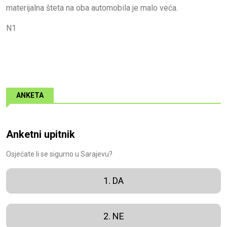
materijalna šteta na oba automobila je malo veća.
N1
ANKETA
Anketni upitnik
Osjećate li se sigurno u Sarajevu?
1. DA
2. NE