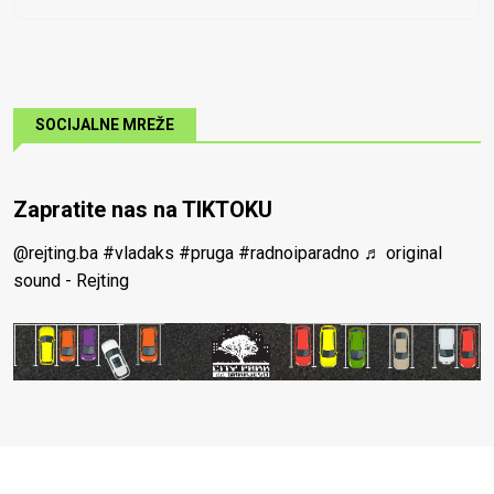
SOCIJALNE MREŽE
Zapratite nas na TIKTOKU
@rejting.ba
#vladaks
#pruga
#radnoiparadno
♬ original
sound - Rejting