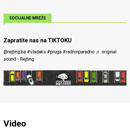
SOCIJALNE MREŽE
Zapratite nas na TIKTOKU
@rejting.ba
#vladaks
#pruga
#radnoiparadno
♬ original
sound - Rejting
Video