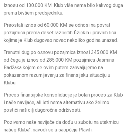
iznosu od 130.000 KM. Klub više nema bilo kakvog duga
prema bivšem predsjedniku.
Preostali iznos od 60.000 KM se odnosi na povrat
pozajmica prema deset različitih fizičkih i pravnih lica
kojima je Klub dugovao novac nekoliko godina unazad.
Trenutni dug po osnovu pozajmica iznosi 345.000 KM
od čega je iznos od 285.000 KM pozajmica Jasmina
Badžaka kojem se ovim putem zahvaljujemo na
pokazanom razumijevanju za finansijsku situaciju u
Klubu.
Proces finansijske konsolidacije je bolan proces za Klub
i naše navijače, ali isti nema alternativu ako želimo
postići naš cilj dugoročne održivosti.
Pozivamo naše navijače da dođu u subotu na utakmicu
našeg Kluba", navodi se u saopćeju Plavih.