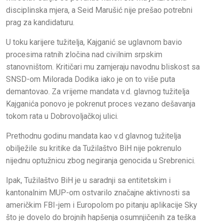
disciplinska mjera, a Seid Marušić nije prešao potrebni
prag za kandidaturu.
U toku karijere tužitelja, Kajganić se uglavnom bavio
procesima ratnih zločina nad civilnim srpskim
stanovništom. Kritičari mu zamjeraju navodnu bliskost sa
SNSD-om Milorada Dodika iako je on to više puta
demantovao. Za vrijeme mandata v.d. glavnog tužitelja
Kajganića ponovo je pokrenut proces vezano dešavanja
tokom rata u Dobrovoljačkoj ulici.
Prethodnu godinu mandata kao v.d glavnog tužitelja
obilježile su kritike da Tužilaštvo BiH nije pokrenulo
nijednu optužnicu zbog negiranja genocida u Srebrenici.
Ipak, Tužilaštvo BiH je u saradnji sa entitetskim i
kantonalnim MUP-om ostvarilo značajne aktivnosti sa
američkim FBI-jem i Europolom po pitanju aplikacije Sky
što je dovelo do brojnih hapšenja osumnjičenih za teška