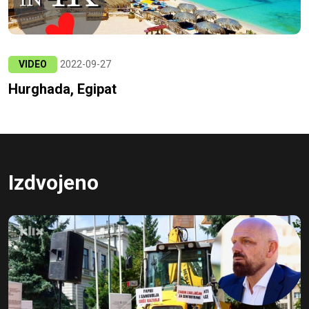
VIDEO
2022-09-27
Hurghada, Egipat
Izdvojeno