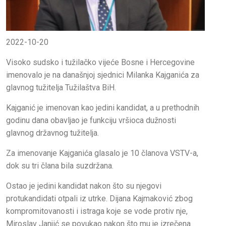
2022-10-20
Visoko sudsko i tužilačko vijeće Bosne i Hercegovine
imenovalo je na današnjoj sjednici Milanka Kajganića za
glavnog tužitelja Tužilaštva BiH.
Kajganić je imenovan kao jedini kandidat, a u prethodnih
godinu dana obavljao je funkciju vršioca dužnosti
glavnog državnog tužitelja.
Za imenovanje Kajganića glasalo je 10 članova VSTV-a,
dok su tri člana bila suzdržana.
Ostao je jedini kandidat nakon što su njegovi
protukandidati otpali iz utrke. Dijana Kajmaković zbog
kompromitovanosti i istraga koje se vode protiv nje,
Miroslav Janjić se povukao nakon što mu je izrečena