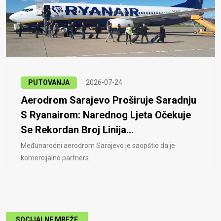
PUTOVANJA
2026-07-24
Aerodrom Sarajevo Proširuje Saradnju
S Ryanairom: Narednog Ljeta Očekuje
Se Rekordan Broj Linija...
Međunarodni aerodrom Sarajevo je saopštio da je
komercijalno partners..
SOCIJALNE MREŽE