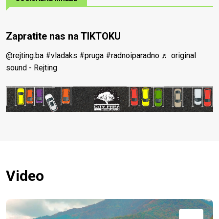
Zapratite nas na TIKTOKU
@rejting.ba
#vladaks
#pruga
#radnoiparadno
♬ original
sound - Rejting
Video