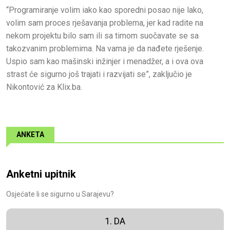
“Programiranje volim iako kao sporedni posao nije lako,
volim sam proces rješavanja problema, jer kad radite na
nekom projektu bilo sam ili sa timom suočavate se sa
takozvanim problemima. Na vama je da nađete rješenje.
Uspio sam kao mašinski inžinjer i menadžer, a i ova ova
strast će sigurno još trajati i razvijati se”, zaključio je
Nikontović za Klix.ba.
ANKETA
Anketni upitnik
Osjećate li se sigurno u Sarajevu?
1. DA