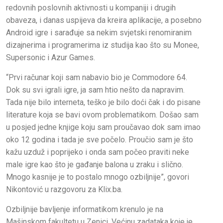
redovnih poslovnih aktivnosti u kompaniji i drugih
obaveza, i danas uspijeva da kreira aplikacije, a posebno
Android igre i sarađuje sa nekim svjetski renomiranim
dizajnerima i programerima iz studija kao što su Monee,
Supersonic i Azur Games.
“Prvi računar koji sam nabavio bio je Commodore 64.
Dok su svi igrali igre, ja sam htio nešto da napravim.
Tada nije bilo interneta, teško je bilo doći čak i do pisane
literature koja se bavi ovom problematikom. Došao sam
u posjed jedne knjige koju sam proučavao dok sam imao
oko 12 godina i tada je sve počelo. Proučio sam je što
kažu uzduž i poprijeko i onda sam počeo praviti neke
male igre kao što je gađanje balona u zraku i slično.
Mnogo kasnije je to postalo mnogo ozbiljnije”, govori
Nikontović u razgovoru za Klix.ba.
Ozbiljnije bavljenje informatikom krenulo je na
Mašinskom fakultetu u Zenici. Većinu zadataka koje je