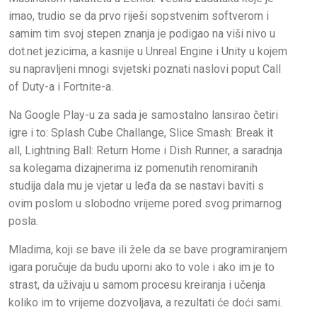
imao, trudio se da prvo riješi sopstvenim softverom i
samim tim svoj stepen znanja je podigao na viši nivo u
dot.net jezicima, a kasnije u Unreal Engine i Unity u kojem
su napravljeni mnogi svjetski poznati naslovi poput Call
of Duty-a i Fortnite-a.
Na Google Play-u za sada je samostalno lansirao četiri
igre i to: Splash Cube Challange, Slice Smash: Break it
all, Lightning Ball: Return Home i Dish Runner, a saradnja
sa kolegama dizajnerima iz pomenutih renomiranih
studija dala mu je vjetar u leđa da se nastavi baviti s
ovim poslom u slobodno vrijeme pored svog primarnog
posla.
Mladima, koji se bave ili žele da se bave programiranjem
igara poručuje da budu uporni ako to vole i ako im je to
strast, da uživaju u samom procesu kreiranja i učenja
koliko im to vrijeme dozvoljava, a rezultati će doći sami.