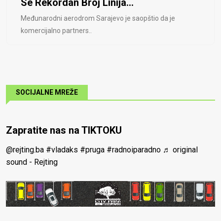
Se Rekordan Broj Linija...
Međunarodni aerodrom Sarajevo je saopštio da je
komercijalno partners..
SOCIJALNE MREŽE
Zapratite nas na TIKTOKU
@rejting.ba
#vladaks
#pruga
#radnoiparadno
♬ original
sound - Rejting