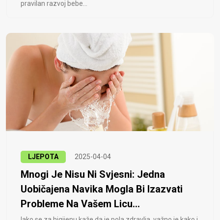
pravilan razvoj bebe...
LJEPOTA
2025-04-04
Mnogi Je Nisu Ni Svjesni: Jedna
Uobičajena Navika Mogla Bi Izazvati
Probleme Na Vašem Licu...
Iako se za higijenu kaže da je pola zdravlja, važno je kako i